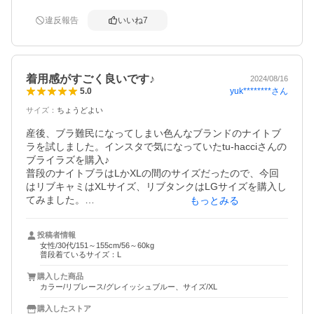
さも気にならず、着心地が良かったので使用頻度は高くな
りそうです。同時購入したワイヤー入りと比べると、胸元
違反報告
いいね
7
の形はワイヤー入りの方が綺麗になるので、タイトな服装
着用感がすごく良いです♪
2024/08/16
yuk********
さん
5.0
サイズ
：
ちょうどよい
産後、ブラ難民になってしまい色んなブランドのナイトブ
ラを試しました。インスタで気になっていたtu-hacciさんの
ブライラズを購入♪

普段のナイトブラはLかXLの間のサイズだったので、今回
はリブキャミはXLサイズ、リブタンクはLGサイズを購入し
てみました。

もっとみる
ノンワイヤーなのにホールド感がしっかりあり、ナチュ盛
りタイプでもかなりの盛りっぷり！胸の高さもしっかり出
投稿者情報
て、下着と肌着の少しの段差も気にならず服に響かずしっ
女性/30代/151～155cm/56～60kg
かり胸の形はキープ！大満足です✨２つのサイズの着用感
普段着ているサイズ：L
は、リブキャミは普段よりワンサイズアップの方が綺麗に
購入した商品
胸が収まる感じがあり、タンクタイプは普段と同じサイズ
カラー/リブレース/グレイッシュブルー、サイズ/XL
でちょうど良いかな？って感じでした！
購入したストア