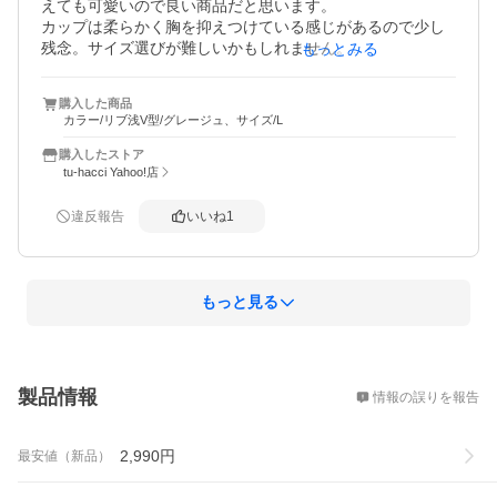
えても可愛いので良い商品だと思います。

カップは柔らかく胸を抑えつけている感じがあるので少し
残念。サイズ選びが難しいかもしれません。

もっとみる
脇がすっきり見えると嬉しいので2cup盛りの方が良かった
かなと。

購入した商品
夏は着る枚数を少なくしたいし、着心地は良かったので他
カラー/リブ浅V型/グレージュ、サイズ/L
の商品も試してみたいと思います。
購入したストア
tu-hacci Yahoo!店
違反報告
いいね
1
もっと見る
概要
製品情報
情報の誤りを報告
2,990
円
最安値（新品）