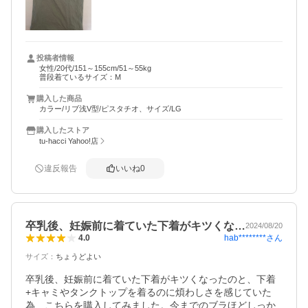
投稿者情報
女性/20代/151～155cm/51～55kg
普段着ているサイズ：M
購入した商品
カラー/リブ浅V型/ピスタチオ、サイズ/LG
購入したストア
tu-hacci Yahoo!店
違反報告
いいね
0
卒乳後、妊娠前に着ていた下着がキツくな…
2024/08/20
hab********
さん
4.0
サイズ
：
ちょうどよい
卒乳後、妊娠前に着ていた下着がキツくなったのと、下着
+キャミやタンクトップを着るのに煩わしさを感じていた
為、こちらを購入してみました。今までのブラほどしっか