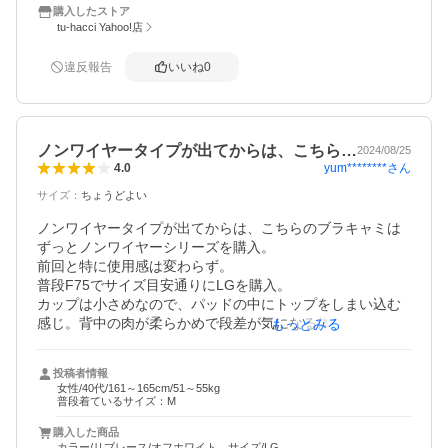
購入したストア
tu-hacci Yahoo!店
違反報告
いいね
0
ノンワイヤータイプが出てからは、こちら…
2024/08/25
yum********
さん
4.0
サイズ
：
ちょうどよい
ノンワイヤータイプが出てからは、こちらのブラキャミは
ずっとノンワイヤーシリーズを購入。

前回と特に使用感は変わらず。

普段F75でサイズ目安通りにLGを購入。

カップは小さめなので、パッドの中にトップをしまい込む
感じ。背中の肉が柔らかめで段差が気になる体型なので、
もっとみる
背中側のパワーネットがもう少し幅広だとありがたいのだ
けれども、こちらのブラキャミはボリュームのある胸でも
投稿者情報
ユニクロのように胸のラインがだらしなくもならないので
女性/40代/161～165cm/51～55kg
愛用しています。

普段着ているサイズ：M
私としては「盛り」はいらなくて、むしろボリューム出さ
購入した商品
ずにキレイなラインを作るブラキャミがあれば年中使い倒
カラー/リブレース/オフホワイト、サイズ/LG