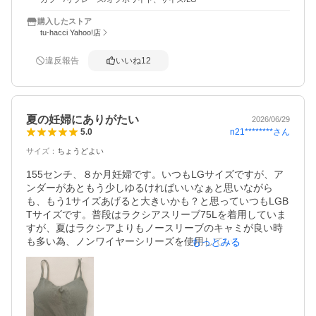
したいです。
購入したストア
tu-hacci Yahoo!店
違反報告
いいね
12
夏の妊婦にありがたい
2026/06/29
n21********
さん
5.0
サイズ
：
ちょうどよい
155センチ、８か月妊婦です。いつもLGサイズですが、ア
ンダーがあともう少しゆるければいいなぁと思いながら
も、もう1サイズあげると大きいかも？と思っていつもLGB
Tサイズです。普段はラクシアスリーブ75Lを着用していま
すが、夏はラクシアよりもノースリーブのキャミが良い時
も多い為、ノンワイヤーシリーズを使用しています。レー
もっとみる
スタイプの肩紐はしっかりしていて授乳期に擦れて痛いこ
ともありましたが、こちらのリブ浅型は肩紐が細めで痛く
ないので気に入りました！レースの凹凸がトップスに響く
こともありましたが、こちらはトップスに干渉しないので