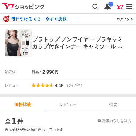
i
毎日引けるくじ 今すぐ挑戦
ログイン
ブラトップ ノンワイヤー ブラキャミ
カップ付きインナー キャミソール ナ
チュラル盛り リブ レース 部屋着 ルー
ムウェア ブライラズ ツーハッチ
2,990
最安値
新品：
円
（
217
件
）
レビュー
4.45
レビュー
概要
価格比較
価格比較
1
全
件
情報の誤りを報告
表示価格が安い順に表示しています