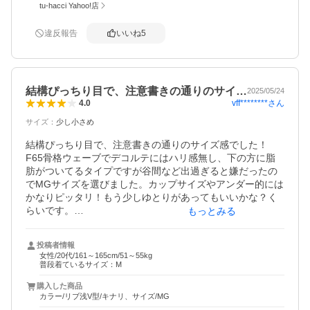
tu-hacci Yahoo!店
違反報告
いいね
5
結構ぴっちり目で、注意書きの通りのサイ…
2025/05/24
vff********
さん
4.0
サイズ
：
少し小さめ
結構ぴっちり目で、注意書きの通りのサイズ感でした！

F65骨格ウェーブでデコルテにはハリ感無し、下の方に脂
肪がついてるタイプですが谷間など出過ぎると嫌だったの
でMGサイズを選びました。カップサイズやアンダー的には
かなりピッタリ！もう少しゆとりがあってもいいかな？く
らいです。

もっとみる
例えるなら下着屋さんのノンワイヤーブラと同じくらいの
感じでしたが、キャミソールというのもあり少し窮屈感？
投稿者情報
は感じました。ユニ〇ロやG◇の類似品も持っていますが
女性/20代/161～165cm/51～55kg
あちらはかなりゆったり目のざっくりサイズで洗濯するう
普段着ているサイズ：M
ちにどんどん伸びてしまってるので、下着ブランドから出
購入した商品
ているこちらはもう少ししっかり持ってくれることを期待
カラー/リブ浅V型/キナリ、サイズ/MG
してます！