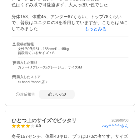
色はくすみ系で可愛過ぎず、大人っぽい色でした！

身体153、体重45、アンダー67くらい、トップ78くらい
で、普段はユニクロのSを着用していますが、こちらはMに
してみました！

もっとみる
キツくなくて楽に着用できます♪

1サイズ下でも一応着れそうで、バストアップ感を出したい
投稿者情報
場合はその方が良いかなと思います。

女性/30代/151～155cm/41～45kg
普段着ているサイズ：S
とにかく、胸元のレースの感じと、脇がほとんどレースで
購入した商品
カラー/リブレース/グレージュ、サイズ/M
購入したストア
tu-hacci Yahoo!店
違反報告
いいね
0
ひとつ上のサイズでピッタリ
2026/06/06
zwy********
さん
4.0
身長157センチ、体重43キロ、ブラはB70の者です。サイズ