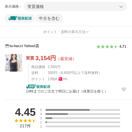
実質価格
表示価格：
中古を含む
ポイント・送料の算出方法
tu-hacci Yahoo!店
4.71
3,154
円
実質
（最安値）
商品価格
2,990
円
送料
300
円
（
6,600
円以上で送料無料）
ポイント
136
pt
5
%
14時までのご注文で明日にお届け（休業日を除く）
レビュー
4.45
5
4
3
2
217
件
1