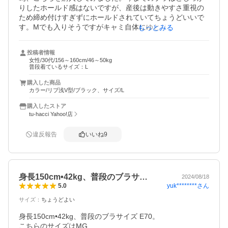
りしたホールド感はないですが、産後は動きやすさ重視の
ため締め付けすぎずにホールドされていてちょうどいいで
す。Mでも入りそうですがキャミ自体にゆとりが欲しかっ
もっとみる
た為Lにしました。★5つに出来なかった理由は個人的に生
地が硬いなと思ったからです。こちらは何度か洗濯してい
投稿者情報
くうちに柔らかくなることを期待します。全体的には満足
女性/30代/156～160cm/46～50kg
な作りでしたので、ワイヤー入りも試してみたいと思いま
普段着ているサイズ：L
した。
購入した商品
カラー/リブ浅V型/ブラック、サイズ/L
購入したストア
tu-hacci Yahoo!店
違反報告
いいね
9
身長150cm•42kg、普段のブラサ…
2024/08/18
yuk********
さん
5.0
サイズ
：
ちょうどよい
身長150cm•42kg、普段のブラサイズ E70。

こちらのサイズはMG
