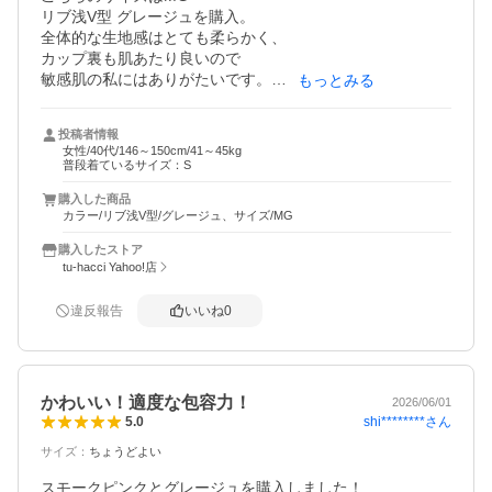
リブ浅V型 グレージュを購入。

全体的な生地感はとても柔らかく、

カップ裏も肌あたり良いので

敏感肌の私にはありがたいです。

もっとみる
アンダーがしっかりホールドされ、

カップの作りも程よく厚みがあり

投稿者情報
大きさもサイドまで覆ってくれるので

女性/40代/146～150cm/41～45kg
脇肉も流れづらいです。

普段着ているサイズ：S
カップ以外の生地部分は

購入した商品
キツすぎず緩すぎず

カラー/リブ浅V型/グレージュ、サイズ/MG
丁度良いサイズ感でした。

ブラキャミといえど、

購入したストア
ある程度の補正効果が欲しいので

tu-hacci Yahoo!店
tu-hacciさんの商品はかなり重宝しています。

違反報告
いいね
0
かわいい！適度な包容力！
2026/06/01
shi********
さん
5.0
サイズ
：
ちょうどよい
スモークピンクとグレージュを購入しました！
