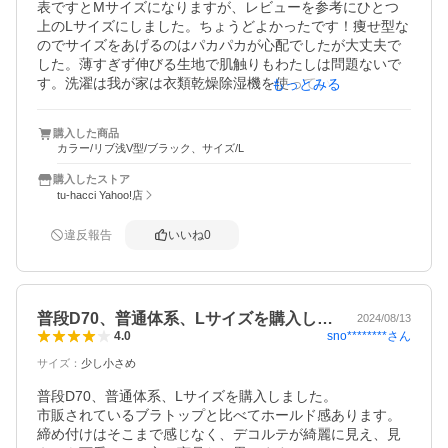
表ですとMサイズになりますが、レビューを参考にひとつ
上のLサイズにしました。ちょうどよかったです！痩せ型な
のでサイズをあげるのはパカパカが心配でしたが大丈夫で
した。薄すぎず伸びる生地で肌触りもわたしは問題ないで
す。洗濯は我が家は衣類乾燥除湿機を使っていて分厚いも
もっとみる
のが苦手なのでカップ部分がどうかなと思ったのですが、
寝る前につけて朝には乾いてました。あとはどのくらいも
購入した商品
つかな〜
カラー/リブ浅V型/ブラック、サイズ/L
購入したストア
tu-hacci Yahoo!店
違反報告
いいね
0
普段D70、普通体系、Lサイズを購入し…
2024/08/13
sno********
さん
4.0
サイズ
：
少し小さめ
普段D70、普通体系、Lサイズを購入しました。

市販されているブラトップと比べてホールド感あります。
締め付けはそこまで感じなく、デコルテが綺麗に見え、見