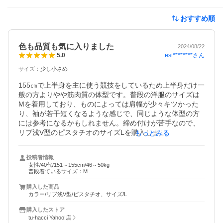
おすすめ順
色も品質も気に入りました
2024/08/22
est********
さん
5.0
サイズ
：
少し小さめ
155㎝で上半身を主に使う競技をしているため上半身だけ一
般の方よりやや筋肉質の体型です。普段の洋服のサイズは
Mを着用しており、ものによっては肩幅が少々キツかった
り、袖が若干短くなるような感じで、同じような体型の方
には参考になるかもしれません。締め付けが苦手なので、
リブ浅V型のピスタチオのサイズLを購入しました。商品の
もっとみる
発送も早く、布の素材、縫製等の品質はとても良いものと
感じました。着用してみた感じですが、布の厚さに対して
投稿者情報
思ったほど暑くなく蒸れもそこまで感じません。脇にかけ
女性/40代/151～155cm/46～50kg
てシュッとしている形状部分が私の体型に合わず、布がヨ
普段着ているサイズ：M
レてしまい少々シワになりますが、インナーとして着用す
購入した商品
るためそれほど気にはなりません。私には少々キュッとし
カラー/リブ浅V型/ピスタチオ、サイズ/L
て感じるサイズでしたが、ストラップも柔らかく腕の上げ
下げに支障がないので、競技中の着用も出来そうです。一
購入したストア
日着用してみた感想は、汗でべたべた張り付いたり息苦し
tu-hacci Yahoo!店