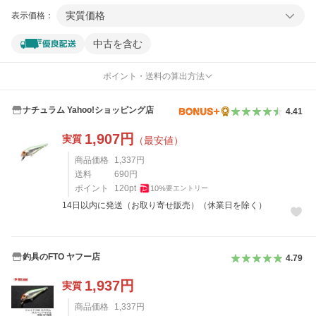
実質価格
表示価格：
中古を含む
ポイント・送料の算出方法
ナチュラム Yahoo!ショッピング店
4.41
1,907
円
実質
（最安値）
商品価格
1,337
円
送料
690
円
ポイント
120
pt
10
%
要エントリー
14日以内に発送（お取り寄せ販売）（休業日を除く）
釣具のFTO ヤフー店
4.79
1,937
円
実質
商品価格
1,337
円