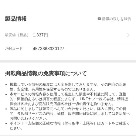
概要
製品情報
情報の誤りを報告
1,337
円
最安値（新品）
4573368330127
JANコード
掲載商品情報の免責事項について
掲載している情報の精度には万全を期しておりますが、その内容の正確
性、安全性、有用性を保証するものではありません。
本サービスの情報内容を使用して発生した損害や不利益に関して、直接
的・間接的あるいは損害の程度によらず、 LINEヤフー株式会社、情報提
供会社各社および商品販売店舗各社は一切の責任を負いません。
製品に関しましては製造元へお問い合わせください。購入に際しての質
問、各店舗サービスの内容、価格、販売開始日等に関しましては各店舗へ
お問い合わせください。
ポイント・支払額の正確な情報（付与条件・上限等）はカートをご確認く
ださい。