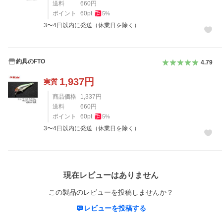
送料
660
円
ポイント
60
pt
5
%
3〜4日以内に発送（休業日を除く）
釣具のFTO
4.79
1,937
円
実質
商品価格
1,337
円
送料
660
円
ポイント
60
pt
5
%
3〜4日以内に発送（休業日を除く）
レビュー
現在レビューはありません
この製品のレビューを投稿しませんか？
レビューを投稿する