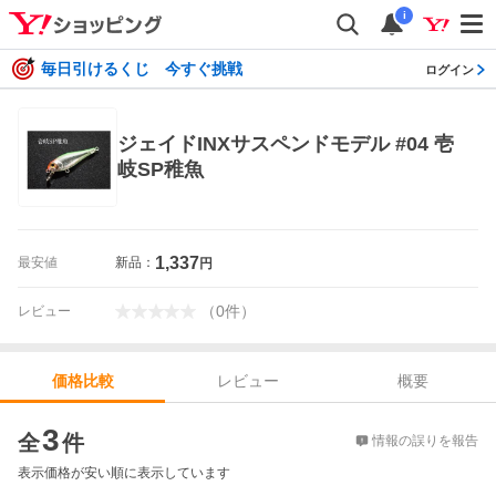
i
毎日引けるくじ 今すぐ挑戦
ログイン
ジェイドINXサスペンドモデル #04 壱
岐SP稚魚
1,337
最安値
新品：
円
（
0
件
）
レビュー
レビュー
概要
価格比較
価格比較
3
全
件
情報の誤りを報告
表示価格が安い順に表示しています