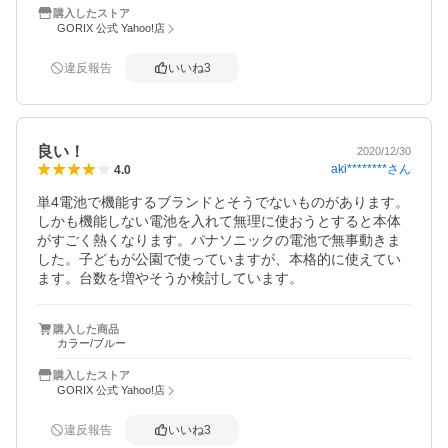
購入したストア
GORIX 公式 Yahoo!店
違反報告
いいね
3
良い！
2020/12/30
aki********
さん
4.0
単4電池で機能するブランドとそうでないものがあります。
しかも機能しない電池を入れて無理に使おうとすると本体
がすごく熱くなります。パナソニックの電池で無事動きま
した。子どもが公園で使っていますが、本格的に使えてい
ます。台数を増やそうか検討しています。
購入した商品
カラー/ブルー
購入したストア
GORIX 公式 Yahoo!店
違反報告
いいね
3