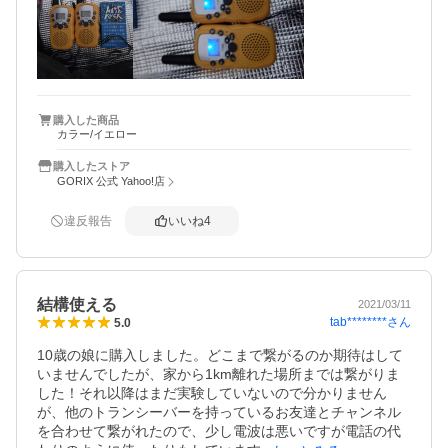
購入した商品
カラー/イエロー
購入したストア
GORIX 公式 Yahoo!店
違反報告
いいね
4
結構使える
2021/03/11
tab********
さん
5.0
10歳の娘に購入しました。どこまで繋がるのか期待はして
いませんでしたが、家から1km離れた場所までは繋がりま
した！それ以降はまだ実験していないので分かりません
が、他のトランシーバーを持っているお友達とチャンネル
を合わせて繋がれたので、少し電波は悪いですが電話の代