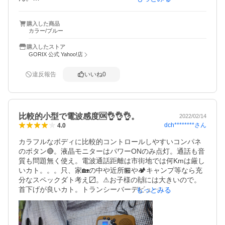
山？岡？を一つ越えるともう繋がらないです。

ちなみに1キロ圏内。

購入した商品
ですが、そんなに長距離で子供たちが使うわけでもないの
カラー/ブルー
で、値段と使いやすさ等を考えたら星4つです！

購入したストア
ちなみに息子たちはお互いの寝室で寝るまでトランシーバ
GORIX 公式 Yahoo!店
ーでお喋りしています。
違反報告
いいね
0
比較的小型で電波感度🆗👌👌👌。
2022/02/14
dch********
さん
4.0
カラフルなボディに比較的コントロールしやすいコンパネ
のボタン🔴。液晶モニターはパワーONのみ点灯。通話も音
質も問題無く使え。電波通話距離は市街地では何Kmは厳し
いカト。。。只、家🏡の中や近所🏪や🏕キャンプ等なら充
分なスペックダト考え〼。⚠お子様の🙌には大きいので。
首下げが良いカト。トランシーバーデビュー!におすすめデ
もっとみる
ス📡📡📡