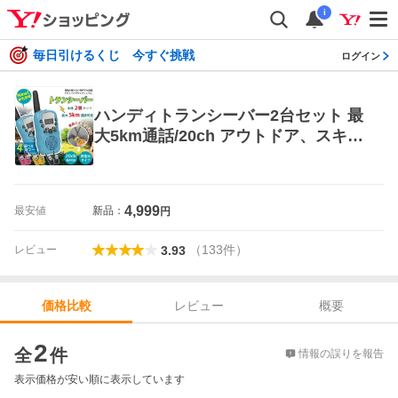
i
毎日引けるくじ 今すぐ挑戦
ログイン
ハンディトランシーバー2台セット 最
大5km通話/20ch アウトドア、スキ
ー、レジャー、登山、警備など
4,999
最安値
新品：
円
（
133
件
）
レビュー
3.93
レビュー
概要
価格比較
価格比較
2
全
件
情報の誤りを報告
表示価格が安い順に表示しています