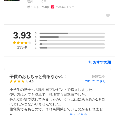
送料
0
円
ポイント
608
pt
9
%
要エントリー
レビュー
3.93
5
4
3
2
133
件
1
おすすめ順
子供のおもちゃと侮るなかれ！
2025/02/04
mir********
さん
4.0
小学生の息子への誕生日プレゼントで購入しました。

使い方はとても簡単で、説明書も日本語でした。

色んな距離で試してみましたが、うちは山にある為か1キロ
ほどしかつながりませんでした。

住宅街でもあるので、それも関係しているのかもしれませ
ん。

もっとみる