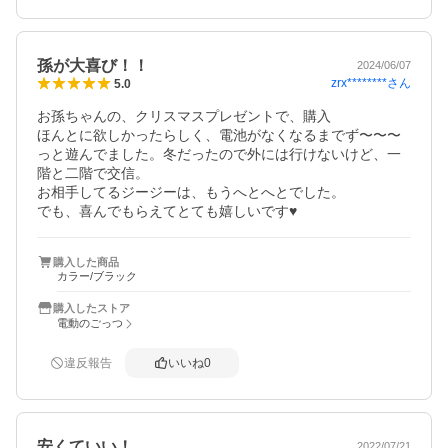
孫が大喜び！！
2024/06/07
zrx********
さん
5.0
お孫ちゃんの、クリスマスプレゼントで、購入

ほんとに欲しかったらしく、電池がなくなるまでず〜〜〜
っと遊んでました。冬だったので外には行けないけど、一
階と二階で交信。

お相手してるジージーは、もうへとへとでした。

でも、喜んでもらえてとても嬉しいです♥
購入した商品
カラー/ブラック
購入したストア
電動のごっつ
違反報告
いいね
0
安くていい！
2022/07/21