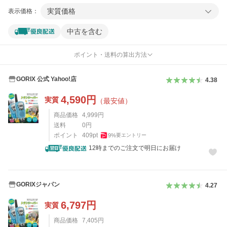
実質価格
表示価格：
中古を含む
ポイント・送料の算出方法
GORIX 公式 Yahoo!店
4.38
4,590
円
実質
（最安値）
商品価格
4,999
円
送料
0
円
ポイント
409
pt
9
%
要エントリー
12時までのご注文で明日にお届け
GORIXジャパン
4.27
6,797
円
実質
商品価格
7,405
円