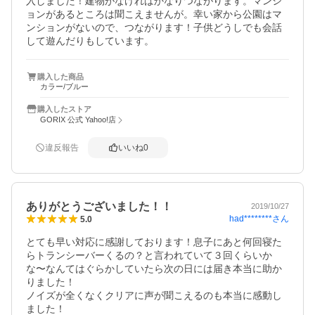
入しました！建物がなければかなりつながります。マンシ
ョンがあるところは聞こえませんが。幸い家から公園はマ
ンションがないので、つながります！子供どうしでも会話
して遊んだりもしています。
購入した商品
カラー/ブルー
購入したストア
GORIX 公式 Yahoo!店
違反報告
いいね
0
ありがとうございました！！
2019/10/27
had********
さん
5.0
とても早い対応に感謝しております！息子にあと何回寝た
らトランシーバーくるの？と言われていて３回くらいか
な〜なんてはぐらかしていたら次の日には届き本当に助か
りました！

ノイズが全くなくクリアに声が聞こえるのも本当に感動し
ました！