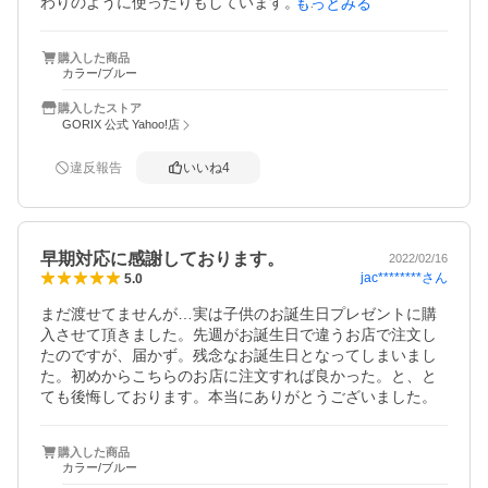
わりのように使ったりもしています。

もっとみる
使い方も簡単ですぐ使えます。
購入した商品
カラー/ブルー
購入したストア
GORIX 公式 Yahoo!店
違反報告
いいね
4
早期対応に感謝しております。
2022/02/16
jac********
さん
5.0
まだ渡せてませんが…実は子供のお誕生日プレゼントに購
入させて頂きました。先週がお誕生日で違うお店で注文し
たのですが、届かず。残念なお誕生日となってしまいまし
た。初めからこちらのお店に注文すれば良かった。と、と
ても後悔しております。本当にありがとうございました。
購入した商品
カラー/ブルー