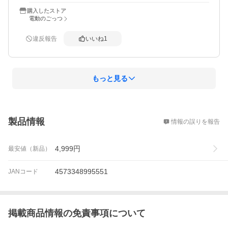
購入したストア
電動のごっつ
違反報告
いいね
1
もっと見る
概要
製品情報
情報の誤りを報告
4,999
円
最安値（新品）
4573348995551
JANコード
掲載商品情報の免責事項について