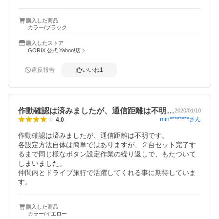
購入した商品
カラー/ブラック
購入したストア
GORIX 公式 Yahoo!店
違反報告
いいね
1
作動確認は済みましたが、通信距離は不明…
2020/01/10
min********
さん
4.0
作動確認は済みましたが、通信距離は不明です。

各設定方法自体は簡単ではありますが、２台セット完了す
るまで同じ様なボタン設定作業の繰り返しで、もたついて
しまいました。

仲間内とドライブ旅行で活躍してくれる事に期待していま
す。
購入した商品
カラー/イエロー