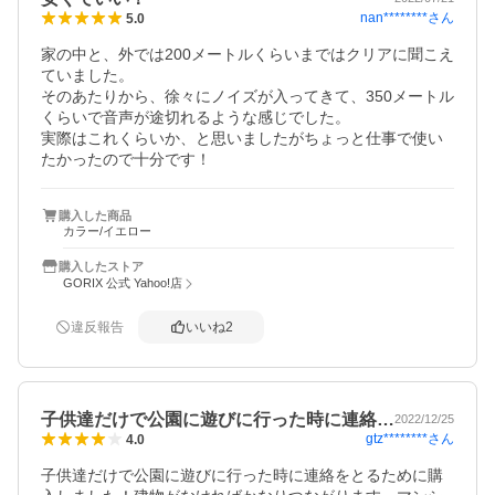
nan********
さん
5.0
家の中と、外では200メートルくらいまではクリアに聞こえ
ていました。

そのあたりから、徐々にノイズが入ってきて、350メートル
くらいで音声が途切れるような感じでした。

実際はこれくらいか、と思いましたがちょっと仕事で使い
たかったので十分です！
購入した商品
カラー/イエロー
購入したストア
GORIX 公式 Yahoo!店
違反報告
いいね
2
子供達だけで公園に遊びに行った時に連絡…
2022/12/25
gtz********
さん
4.0
子供達だけで公園に遊びに行った時に連絡をとるために購