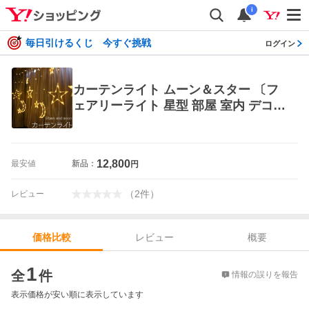
i
毎日引けるくじ 今すぐ挑戦
ログイン
カーテンライト ムーン＆スター 〔フ
ェアリーライト 星型 部屋 室内 デコレ
ーション ライト 飾り LED 照明 キラ
キラ ウエディング ブライダル
12,800
最安値
新品：
円
（
2
件
）
レビュー
レビュー
概要
価格比較
価格比較
1
全
件
情報の誤りを報告
表示価格が安い順に表示しています