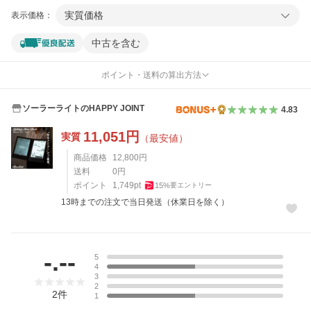
実質価格
表示価格：
中古を含む
ポイント・送料の算出方法
ソーラーライトのHAPPY JOINT
4.83
11,051
円
実質
（最安値）
商品価格
12,800
円
送料
0
円
ポイント
1,749
pt
15
%
要エントリー
13時までの注文で当日発送（休業日を除く）
レビュー
-.--
5
4
3
2
2
件
1