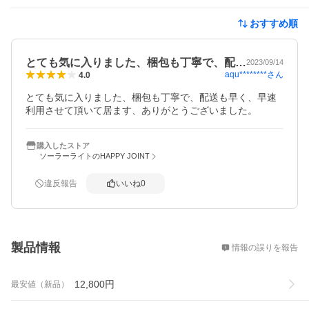
おすすめ順
とても気に入りました、梱包も丁寧で、配…
2023/09/14
aqu********
さん
4.0
とても気に入りました、梱包も丁寧で、配送も早く、早速
利用させて頂いて居ます、ありがとうございました。
購入したストア
ソーラーライトのHAPPY JOINT
違反報告
いいね
0
概要
製品情報
情報の誤りを報告
12,800
円
最安値（新品）