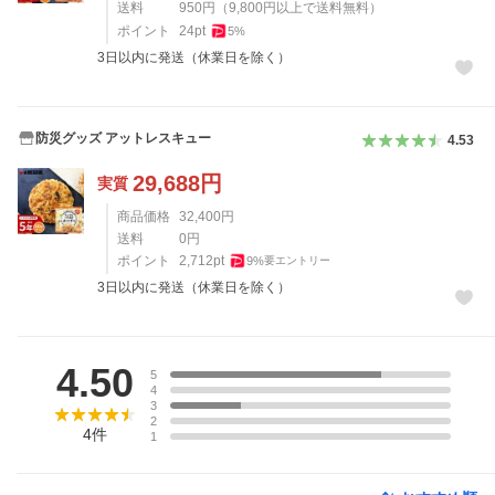
送料
950
円
（
9,800
円以上で送料無料）
ポイント
24
pt
5
%
3日以内に発送（休業日を除く）
防災グッズ アットレスキュー
4.53
29,688
円
実質
商品価格
32,400
円
送料
0
円
ポイント
2,712
pt
9
%
要エントリー
3日以内に発送（休業日を除く）
レビュー
4.50
5
4
3
2
4
件
1