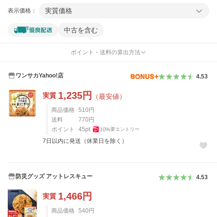
実質価格
表示価格：
中古を含む
ポイント・送料の算出方法
ワンサカYahoo!店
4.53
1,235
円
実質
（最安値）
商品価格
510
円
送料
770
円
ポイント
45
pt
10
%
要エントリー
7日以内に発送（休業日を除く）
防災グッズ アットレスキュー
4.53
1,466
円
実質
商品価格
540
円