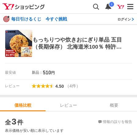
i
毎日引けるくじ 今すぐ挑戦
ログイン
もっちりつや炊きおにぎり単品 五目
（長期保存） 北海道米100％ 特許製
法 非常食 保存食 備蓄食
510
最安値
新品：
円
（
4
件
）
レビュー
4.50
レビュー
概要
価格比較
価格比較
3
全
件
情報の誤りを報告
表示価格が安い順に表示しています