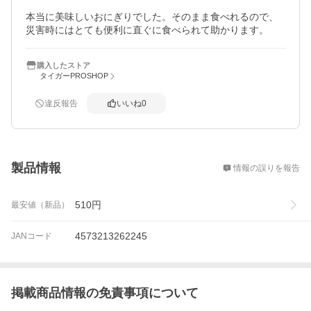
本当に美味しいおにぎりでした。そのまま食べれるので、
災害時にはとても便利に直ぐに食べられて助かります。
購入したストア
タイガーPROSHOP
違反報告
いいね
0
概要
製品情報
情報の誤りを報告
510
円
最安値（新品）
4573213262245
JANコード
掲載商品情報の免責事項について