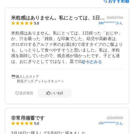
おすすめ順
米粒感はありません。私にとっては、1日…
2025/07/04
bkr********
さん
5.0
米粒感はありません。私にとっては、1日経った「おじや」
か、汁を吸った「雑炊」な印象でした。幼児や高齢者は、
ポロポロするアルファ米のお湯(水)で戻すタイプのご飯より
も、しっとりして食べやすそうと思いました。私は、米粒
感を期待していたので、残念感が強かったです。子ども達
は、おにぎりとしてではなく、皿で出されたら、別に大丈
もっとみる
夫かもと言っていました。直ぐに食べられる点、味を考慮
すると、非常食として家に置いても良いかと思いました。
購入したストア
防災グッズ アットレスキュー
違反報告
いいね
0
非常用備蓄です
2024/05/09
chr********
さん
5.0
3月16日に購入して5月9日に届きました
