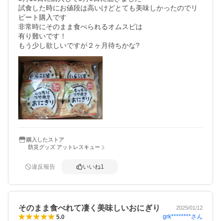
試食した時にお値段は高いけどとても美味しかったのでリ
ピート購入です

非常時にそのまま食べられるオムスビは

有り難いです！

購入したストア
防災グッズ アットレスキュー
違反報告
いいね
1
そのまま食べれて凄く美味しいおにぎり
2025/01/12
grk********
さん
5.0