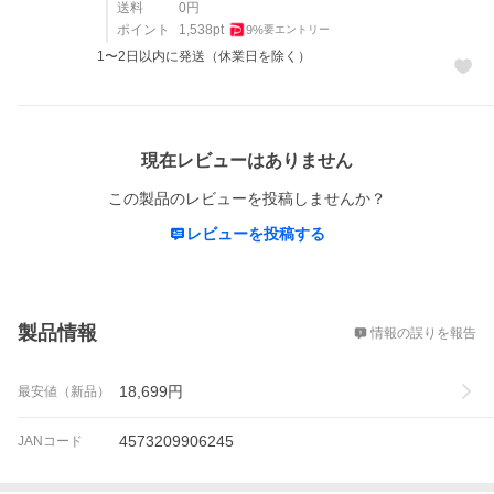
送料
0
円
ポイント
1,538
pt
9
%
要エントリー
1〜2日以内に発送（休業日を除く）
レビュー
現在レビューはありません
この製品のレビューを投稿しませんか？
レビューを投稿する
概要
製品情報
情報の誤りを報告
18,699
円
最安値（新品）
4573209906245
JANコード