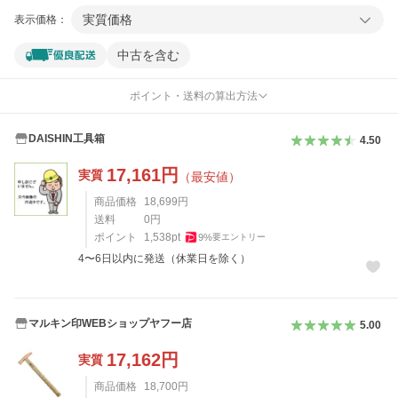
実質価格
表示価格：
中古を含む
ポイント・送料の算出方法
DAISHIN工具箱
4.50
17,161
円
実質
（最安値）
商品価格
18,699
円
送料
0
円
ポイント
1,538
pt
9
%
要エントリー
4〜6日以内に発送（休業日を除く）
マルキン印WEBショップヤフー店
5.00
17,162
円
実質
商品価格
18,700
円