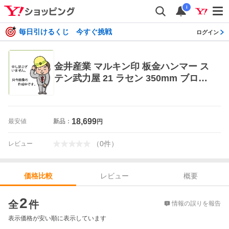
i
毎日引けるくじ 今すぐ挑戦
ログイン
金井産業 マルキン印 板金ハンマー ス
テン武力屋 21 ラセン 350mm ブロン
ズ [1917-9906245]
18,699
最安値
新品：
円
（
0
件
）
レビュー
レビュー
概要
価格比較
価格比較
2
全
件
情報の誤りを報告
表示価格が安い順に表示しています