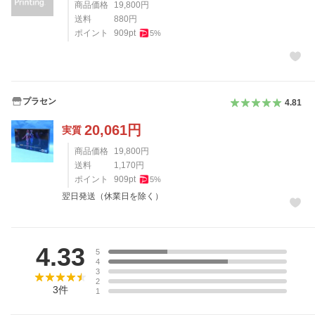
商品価格
19,800
円
送料
880
円
ポイント
909
pt
5
%
プラセン
4.81
20,061
円
実質
商品価格
19,800
円
送料
1,170
円
ポイント
909
pt
5
%
翌日発送（休業日を除く）
レビュー
4.33
5
4
3
2
3
件
1