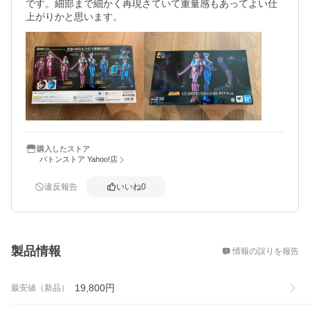
です。細部まで細かく再現さていて重量感もあってよい仕
上がりかと思います。
購入したストア
バトンストア Yahoo!店
違反報告
いいね
0
概要
製品情報
情報の誤りを報告
19,800
円
最安値（新品）