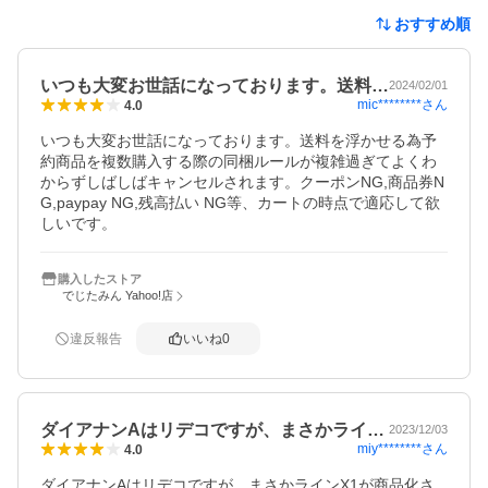
おすすめ順
いつも大変お世話になっております。送料…
2024/02/01
mic********
さん
4.0
いつも大変お世話になっております。送料を浮かせる為予
約商品を複数購入する際の同梱ルールが複雑過ぎてよくわ
からずしばしばキャンセルされます。クーポンNG,商品券N
G,paypay NG,残高払い NG等、カートの時点で適応して欲
しいです。
購入したストア
でじたみん Yahoo!店
違反報告
いいね
0
ダイアナンAはリデコですが、まさかライ…
2023/12/03
miy********
さん
4.0
ダイアナンAはリデコですが、まさかラインX1が商品化さ