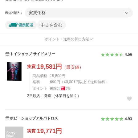
実質価格
表示価格：
中古を含む
ポイント・送料の算出方法
トイショップ サイドスリー
4.56
19,581
円
実質
（最安値）
商品価格
19,800
円
送料
690
円
（
40,001
円以上で送料無料）
ポイント
909
pt
5
%
2日以内に発送（休業日を除く）
ホビーショップアルバトロス
4.93
19,771
円
実質