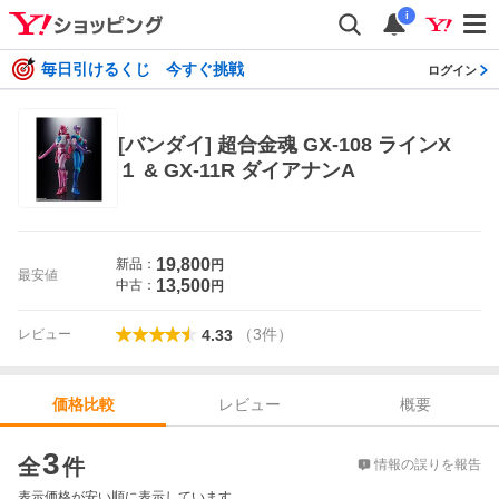
i
毎日引けるくじ 今すぐ挑戦
ログイン
[バンダイ] 超合金魂 GX-108 ラインX
１ & GX-11R ダイアナンA
19,800
新品：
円
最安値
13,500
中古：
円
（
3
件
）
レビュー
4.33
レビュー
概要
価格比較
価格比較
3
全
件
情報の誤りを報告
表示価格が安い順に表示しています