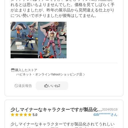
れるとは思いもよりませんでした。価格を見てしばらく手
が止まりましたが、昨年の展示品から見間違える仕上がり
につい勢いでポチりましたが後悔はしてません。
購入したストア
ハピネット・オンラインYahoo!ショッピング店
違反報告
いいね
2
少しマイナーなキャラクターですが製品化…
2024/05/19
dzb********
さん
5.0
少しマイナーなキャラクターですが製品化されてうれしい