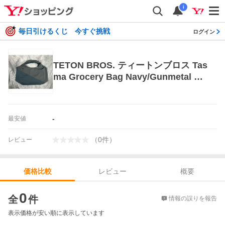
i
毎日引けるくじ 今すぐ挑戦
ログイン
TETON BROS. ティートンブロス Tas
ma Grocery Bag Navy/Gunmetal 軽
量 防水 バッグ かばん
-
最安値
（
0
件
）
レビュー
レビュー
概要
価格比較
価格比較
0
全
件
情報の誤りを報告
表示価格が安い順に表示しています