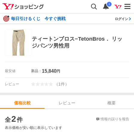
i
毎日引けるくじ 今すぐ挑戦
ログイン
ティートンブロス−TetonBros． リッ
ジパンツ男性用
15,840
最安値
新品：
円
（
1
件
）
レビュー
レビュー
概要
価格比較
価格比較
2
全
件
情報の誤りを報告
表示価格が安い順に表示しています