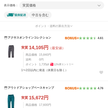
実質価格
表示価格：
中古を含む
ポイント・送料の算出方法
アクサスオンラインコレクション
4.61
14,105
円
実質
（最安値）
商品価格
15,840
円
送料
0
円
ポイント
1,735
pt
12
%
要エントリー
1〜2日以内に発送（休業日を除く）
アウトドアショップベースキャンプ
4.76
15,672
円
実質
商品価格
17,600
円