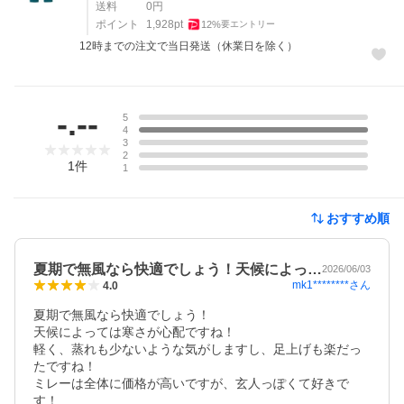
送料
0
円
ポイント
1,928
pt
12
%
要エントリー
12時までの注文で当日発送（休業日を除く）
レビュー
-.--
5
4
3
2
1
件
1
おすすめ順
夏期で無風なら快適でしょう！天候によっ…
2026/06/03
mk1********
さん
4.0
夏期で無風なら快適でしょう！

天候によっては寒さが心配ですね！

軽く、蒸れも少ないような気がしますし、足上げも楽だっ
たですね！

ミレーは全体に価格が高いですが、玄人っぽくて好きで
す！