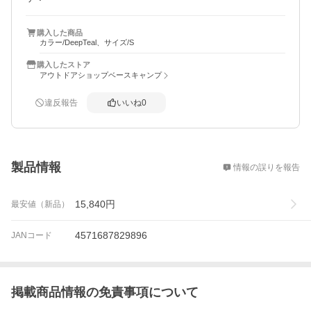
購入した商品
カラー/DeepTeal、サイズ/S
購入したストア
アウトドアショップベースキャンプ
違反報告
いいね
0
概要
製品情報
情報の誤りを報告
15,840
円
最安値（新品）
4571687829896
JANコード
掲載商品情報の免責事項について