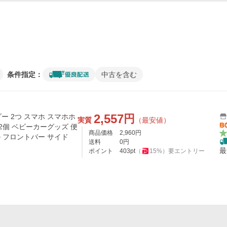
条件指定：
中古を含む
2,557
円
 2つ スマホ スマホホ
実質
（最安値）
2個 ベビーカーグッズ 便
商品価格
2,960
円
ル フロントバー サイド
送料
0
円
最
ポイント
403
pt
（
15
%）
要エントリー