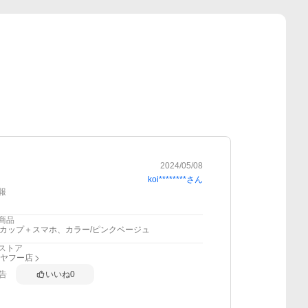
2024/05/08
koi********
さん
報
商品
2カップ＋スマホ、カラー/ピンクベージュ
ストア
I ヤフー店
告
いいね
0