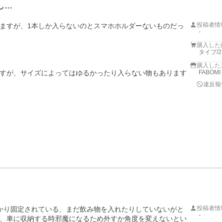
し…
投稿者情
ますが、1本しか入らないのとスマホホルダーないものだっ
-


購入した
タイプ/
購入した
すが、サイズによってはゆるかったり入らない物もあります
FABOM
違反報
投稿者情
かり固定されている、まだ飲み物を入れたりしていないがと
-
、車に収納する時邪魔になるため外すか角度を変えないとい