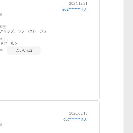
2024/12/21
ega********
さん
報
商品
2グリップ、カラー/グレージュ
ストア
I ヤフー店
告
いいね
2
2026/05/15
out********
さん
報