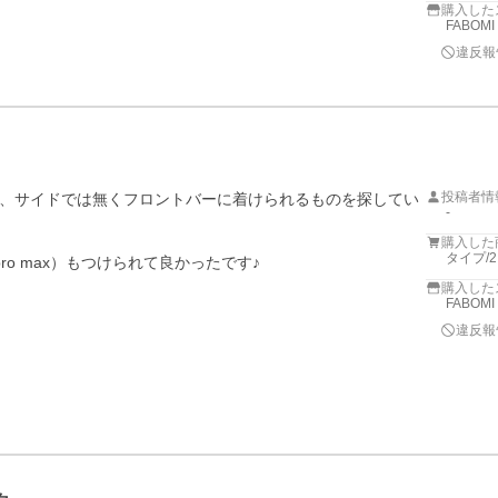
購入した
FABOM
違反報
投稿者情
、サイドでは無くフロントバーに着けられるものを探してい
-
購入した
タイプ/
pro max）もつけられて良かったです♪
購入した
FABOM
違反報