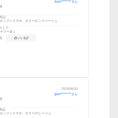
kum********
さん
報
商品
2カップ＋スマホ、カラー/ピンクベージュ
ストア
I ヤフー店
告
いいね
2
2024/06/10
gum********
さん
報
商品
2カップ＋スマホ、カラー/グレージュ