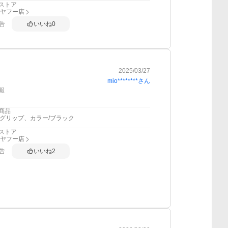
ストア
I ヤフー店
告
いいね
0
2025/03/27
mio********
さん
報
商品
2グリップ、カラー/ブラック
ストア
I ヤフー店
告
いいね
2