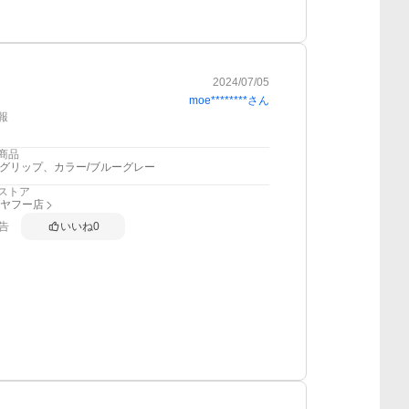
2024/07/05
moe********
さん
報
商品
2グリップ、カラー/ブルーグレー
ストア
I ヤフー店
告
いいね
0