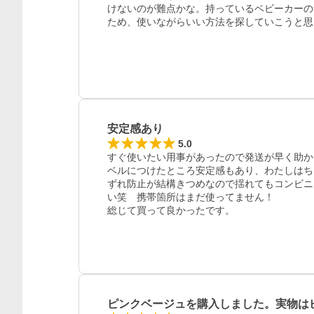
けないのが難点かな。持っているベビーカーの
ため、使いながらいい方法を探していこうと思
安定感あり
5.0
すぐ使いたい用事があったので発送が早く助か
ベルにつけたところ安定感もあり、わたしはちょ
ずれ防止が結構きつめなので揺れてもコンビニ
い笑　携帯箇所はまだ使ってません！

総じて買って良かったです。
レビュー
ピンクベージュを購入しました。実物は