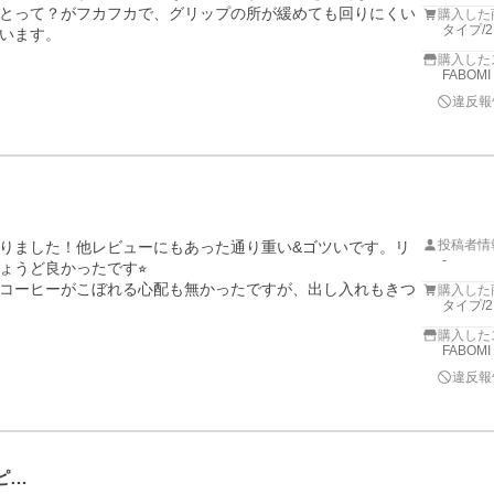
とって？がフカフカで、グリップの所が緩めても回りにくい
購入した
タイプ/
います。
購入した
FABOM
違反報
投稿者情
りました！他レビューにもあった通り重い&ゴツいです。リ
-
うど良かったです⭐︎

コーヒーがこぼれる心配も無かったですが、出し入れもきつ
購入した
タイプ/
購入した
FABOM
違反報
ピ…