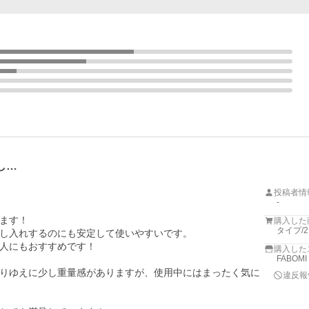
し…
投稿者情
-
ます！

購入した
タイプ/
し入れするのにも安定して使いやすいです。

人にもおすすめです！

購入した
FABOM
りゆえに少し重量感がありますが、使用中にはまったく気に
違反報