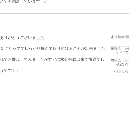
とても満足しています！♪
投稿者情
ありがとうございました。

-
ので２グリップでしっかり挟んで取り付けることが出来ました。
購入した
タイプ/
れてお散歩してみましたがすぐに水分補給出来て快適でし
購入した
FABOM
うです！！
違反報