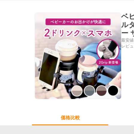
ベ
ルダ
ー 
最安値
レビュ
価格比較