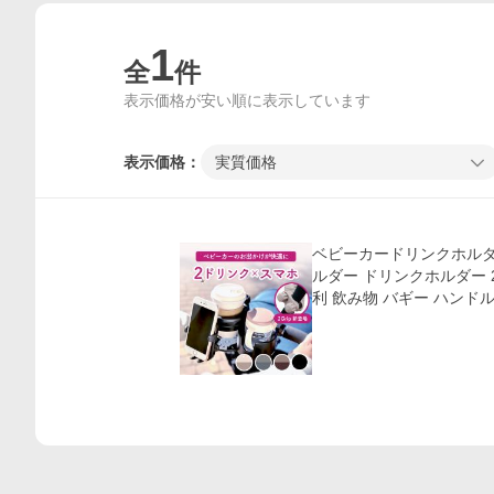
1
全
件
表示価格が安い順に表示しています
表示価格：
実質価格
価格比較
ベビーカードリンクホルダー
ルダー ドリンクホルダー 
利 飲み物 バギー ハンド