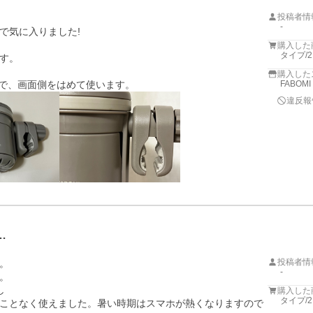
投稿者情
-
気に入りました!

購入した
タイプ/
す。

購入した
で、画面側をはめて使います。
FABOM
違反報
…
投稿者情
。

-




購入した
タイプ/
ことなく使えました。暑い時期はスマホが熱くなりますので