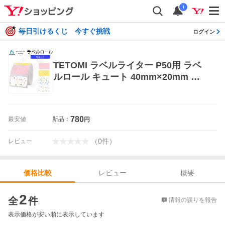
i
毎日引けるくじ 今すぐ挑戦
ログイン
TETOMI ラベルライター P50用 ラベ
ルロール キュート 40mm×20mm ラ
ベルシール P50-12
780
最安値
新品：
円
（
0
件
）
レビュー
レビュー
概要
価格比較
価格比較
2
全
件
情報の誤りを報告
表示価格が安い順に表示しています