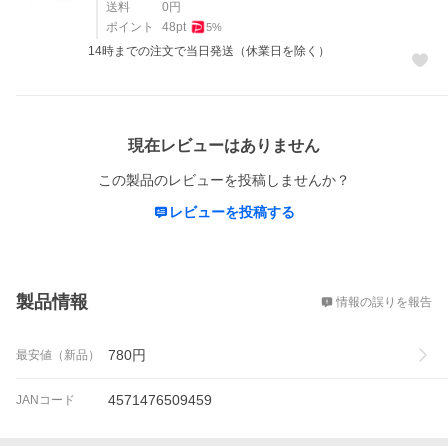
送料
0
円
ポイント
48
pt
5
%
14時までの注文で当日発送（休業日を除く）
レビュー
現在レビューはありません
この製品のレビューを投稿しませんか？
レビューを投稿する
概要
製品情報
情報の誤りを報告
780
円
最安値（新品）
4571476509459
JANコード