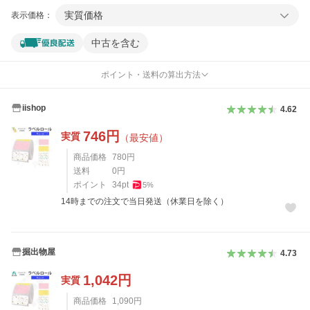
実質価格
表示価格：
中古を含む
ポイント・送料の算出方法
iishop
4.62
746
円
実質
（最安値）
商品価格
780
円
送料
0
円
ポイント
34
pt
5
%
14時までの注文で当日発送（休業日を除く）
掘出物屋
4.73
1,042
円
実質
商品価格
1,090
円