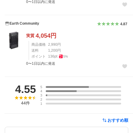
0〜1日以内に発送
Earth Community
4.87
4,054
円
実質
商品価格
2,990
円
送料
1,200
円
ポイント
136
pt
5
%
0〜1日以内に発送
レビュー
4.55
5
4
3
2
44
件
1
おすすめ順