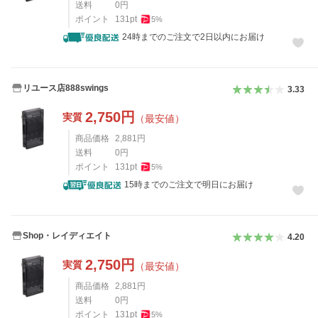
送料
0
円
ポイント
131
pt
5
%
24時までのご注文で2日以内にお届け
リユース店888swings
3.33
2,750
円
実質
（最安値）
商品価格
2,881
円
送料
0
円
ポイント
131
pt
5
%
15時までのご注文で明日にお届け
Shop・レイディエイト
4.20
2,750
円
実質
（最安値）
商品価格
2,881
円
送料
0
円
ポイント
131
pt
5
%