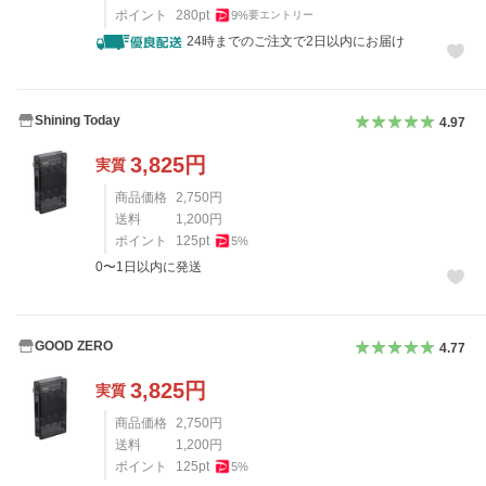
ポイント
280
pt
9
%
要エントリー
24時までのご注文で2日以内にお届け
Shining Today
4.97
3,825
円
実質
商品価格
2,750
円
送料
1,200
円
ポイント
125
pt
5
%
0〜1日以内に発送
GOOD ZERO
4.77
3,825
円
実質
商品価格
2,750
円
送料
1,200
円
ポイント
125
pt
5
%