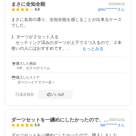
まさに全知全能
2019/04/16
gmu********
さん
4.0
まさに名前の通り、全知全能を感じることが出来るケース
でした。

1. ダーツが２セット入る

　セッティング済みのダーツが上下で２つ入るので、２本
使いの人にはおすすめです。

もっとみる
　ケース自体もしっかりしているので、フライト部分もし
っかり守られてて安心です。

購入した商品
F/F、カラー/クリーム
2. カード入れる場所がある

　前まではカードを別に持っていたので、ケース内に収納
購入したストア
出来るのは非常にありがたいです。

ダーツハイブ ヤフー店
3. チップが収納しておける

違反報告
いいね
0
　以前はチップを別のケースに入れてて、たまに持ってい
くのを忘れてました。

　そんな時に限ってチップが折れたりして困ってたんです
が、このケースだと10本以上チップを入れておけるので安
ダーツセットを一纏めにしたかったので、…
2020/12/11
心です。
tak********
さん
5.0
ダーツセットを一纏めにしたかったので、購入しました。
