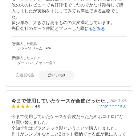
他の人のレビューでも好評価でしたのでかなり期待して購
入しましたが実物を手にしてみても満足できる品物でし
た。

多少厚み、大きさはあるものの大変満足しています。

先日会社のダーツ仲間とプレーした際にも『俺も欲しい』
もっとみる
と言われました。
購入した商品
カラー/クリーム、F/F
購入したストア
ダーツハイブ ヤフー店
違反報告
いいね
0
今まで使用していたケースが合皮だったた…
2024/11/25
hho********
さん
4.0
今まで使用していたケースが合皮だったためボロボロにな
り買い替えました。

全知全能はプラスチック製ということで購入しました。

作りがシンプルなとこと2セット収納できる点が気に入って