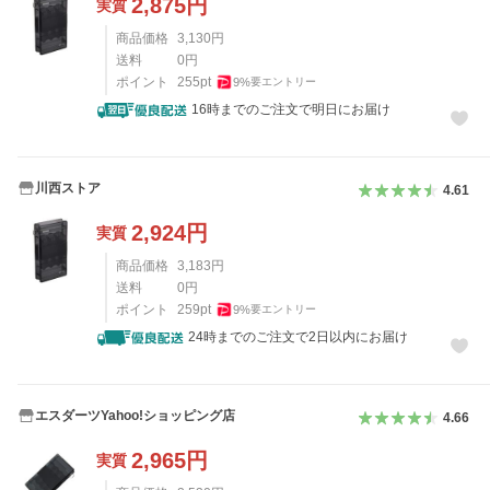
2,875
円
実質
商品価格
3,130
円
送料
0
円
ポイント
255
pt
9
%
要エントリー
16時までのご注文で明日にお届け
川西ストア
4.61
2,924
円
実質
商品価格
3,183
円
送料
0
円
ポイント
259
pt
9
%
要エントリー
24時までのご注文で2日以内にお届け
エスダーツYahoo!ショッピング店
4.66
2,965
円
実質