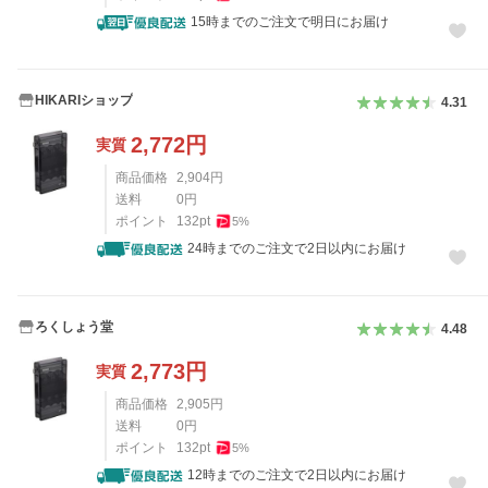
15時までのご注文で明日にお届け
HIKARIショップ
4.31
2,772
円
実質
商品価格
2,904
円
送料
0
円
ポイント
132
pt
5
%
24時までのご注文で2日以内にお届け
ろくしょう堂
4.48
2,773
円
実質
商品価格
2,905
円
送料
0
円
ポイント
132
pt
5
%
12時までのご注文で2日以内にお届け