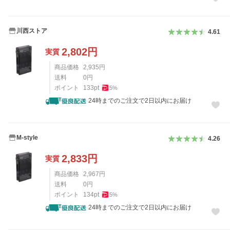
川西ストア
4.61
2,802
円
実質
商品価格
2,935
円
送料
0
円
ポイント
133
pt
5
%
24時までのご注文で2日以内にお届け
M-style
4.26
2,833
円
実質
商品価格
2,967
円
送料
0
円
ポイント
134
pt
5
%
24時までのご注文で2日以内にお届け