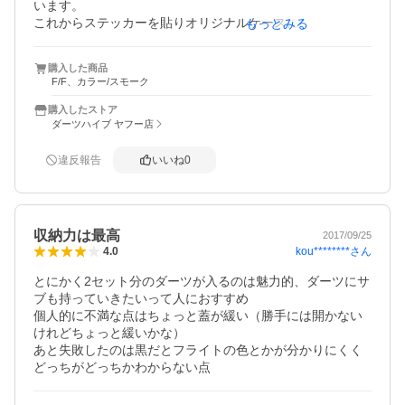
います。

これからステッカーを貼りオリジナルケースにしていくの
もっとみる
が楽しみです！
購入した商品
F/F、カラー/スモーク
購入したストア
ダーツハイブ ヤフー店
違反報告
いいね
0
収納力は最高
2017/09/25
kou********
さん
4.0
とにかく2セット分のダーツが入るのは魅力的、ダーツにサ
ブも持っていきたいって人におすすめ

個人的に不満な点はちょっと蓋が緩い（勝手には開かない
けれどちょっと緩いかな）

あと失敗したのは黒だとフライトの色とかが分かりにくく
どっちがどっちかわからない点