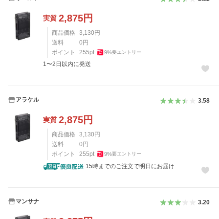
2,875
円
実質
商品価格
3,130
円
送料
0
円
ポイント
255
pt
9
%
要エントリー
1〜2日以内に発送
アラケル
3.58
2,875
円
実質
商品価格
3,130
円
送料
0
円
ポイント
255
pt
9
%
要エントリー
15時までのご注文で明日にお届け
マンサナ
3.20