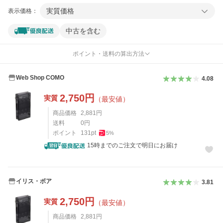
実質価格
表示価格：
中古を含む
ポイント・送料の算出方法
Web Shop COMO
4.08
2,750
円
実質
（最安値）
商品価格
2,881
円
送料
0
円
ポイント
131
pt
5
%
15時までのご注文で明日にお届け
イリス・ボア
3.81
2,750
円
実質
（最安値）
商品価格
2,881
円