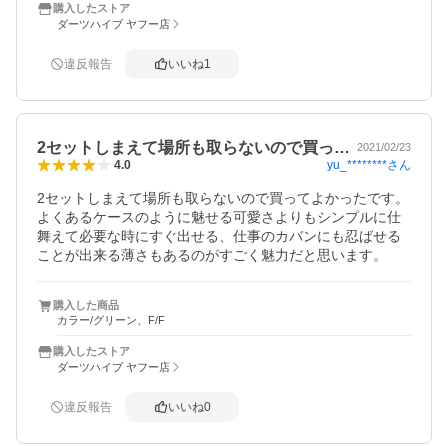
購入したストア
ダーツハイブ ヤフー店
違反報告
いいね
1
2セットしまえて場所も取らないので買っ…
2021/02/23
yu_********
さん
4.0
2セットしまえて場所も取らないので買ってよかったです。

よくあるケースのように魅せる可愛さよりもシンプルに仕
舞えて必要な時にすぐ出せる、仕事のカバンにも忍ばせる
ことが出来る薄さもあるのがすごく魅力だと思います。
購入した商品
カラー/グリーン、F/F
購入したストア
ダーツハイブ ヤフー店
違反報告
いいね
0