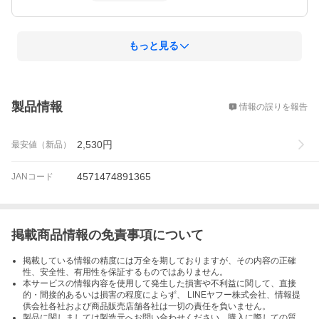
もっと見る
概要
製品情報
情報の誤りを報告
2,530
円
最安値（新品）
4571474891365
JANコード
掲載商品情報の免責事項について
掲載している情報の精度には万全を期しておりますが、その内容の正確
性、安全性、有用性を保証するものではありません。
本サービスの情報内容を使用して発生した損害や不利益に関して、直接
的・間接的あるいは損害の程度によらず、 LINEヤフー株式会社、情報提
供会社各社および商品販売店舗各社は一切の責任を負いません。
製品に関しましては製造元へお問い合わせください。購入に際しての質