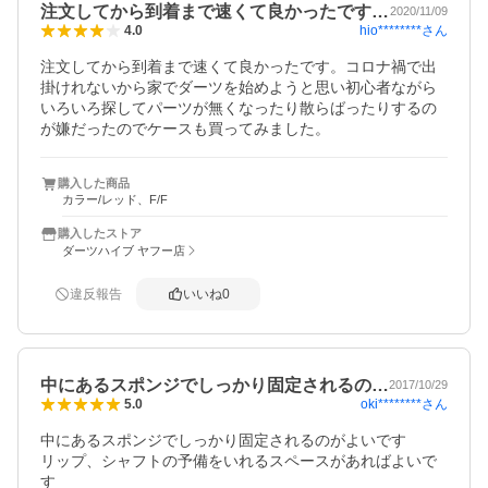
注文してから到着まで速くて良かったです…
2020/11/09
hio********
さん
4.0
注文してから到着まで速くて良かったです。コロナ禍で出
掛けれないから家でダーツを始めようと思い初心者ながら
いろいろ探してパーツが無くなったり散らばったりするの
が嫌だったのでケースも買ってみました。
購入した商品
カラー/レッド、F/F
購入したストア
ダーツハイブ ヤフー店
違反報告
いいね
0
中にあるスポンジでしっかり固定されるの…
2017/10/29
oki********
さん
5.0
中にあるスポンジでしっかり固定されるのがよいです

リップ、シャフトの予備をいれるスペースがあればよいで
す 
