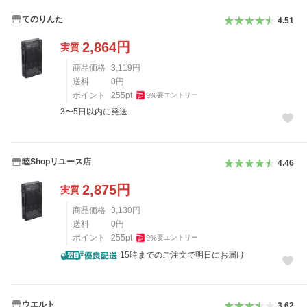
てのりんた
4.51
2,864
円
実質
商品価格
3,119
円
送料
0
円
ポイント
255
pt
9
%
要エントリー
3〜5日以内に発送
睦Shopリユース店
4.46
2,875
円
実質
商品価格
3,130
円
送料
0
円
ポイント
255
pt
9
%
要エントリー
15時までのご注文で明日にお届け
ウエルト
3.62