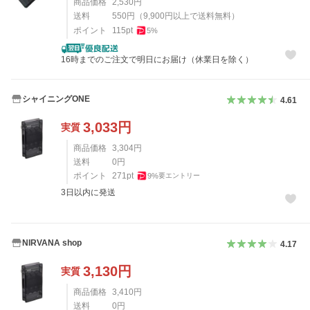
商品価格
2,530
円
送料
550
円
（
9,900
円以上で送料無料）
ポイント
115
pt
5
%
16時までのご注文で明日にお届け（休業日を除く）
シャイニングONE
4.61
3,033
円
実質
商品価格
3,304
円
送料
0
円
ポイント
271
pt
9
%
要エントリー
3日以内に発送
NIRVANA shop
4.17
3,130
円
実質
商品価格
3,410
円
送料
0
円