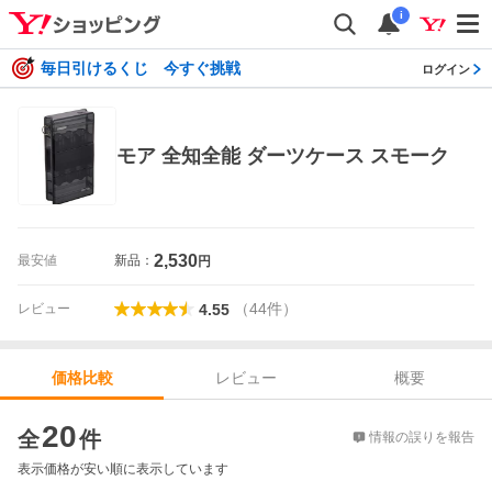
i
毎日引けるくじ 今すぐ挑戦
ログイン
モア 全知全能 ダーツケース スモーク
2,530
最安値
新品：
円
（
44
件
）
レビュー
4.55
レビュー
概要
価格比較
価格比較
20
全
件
情報の誤りを報告
表示価格が安い順に表示しています