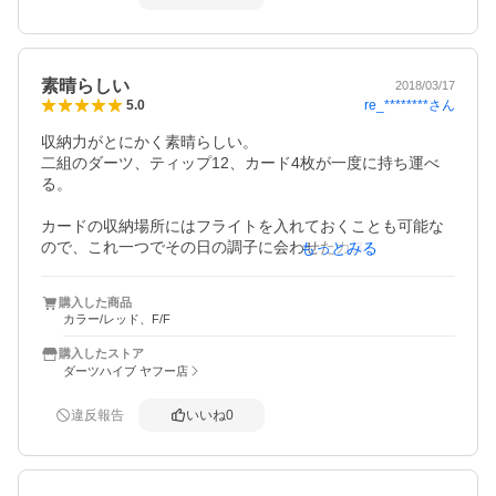
素晴らしい
2018/03/17
re_********
さん
5.0
収納力がとにかく素晴らしい。

二組のダーツ、ティップ12、カード4枚が一度に持ち運べ
る。

カードの収納場所にはフライトを入れておくことも可能な
ので、これ一つでその日の調子に会わせたカスタムも出来
もっとみる
ると思う。
購入した商品
カラー/レッド、F/F
購入したストア
ダーツハイブ ヤフー店
違反報告
いいね
0