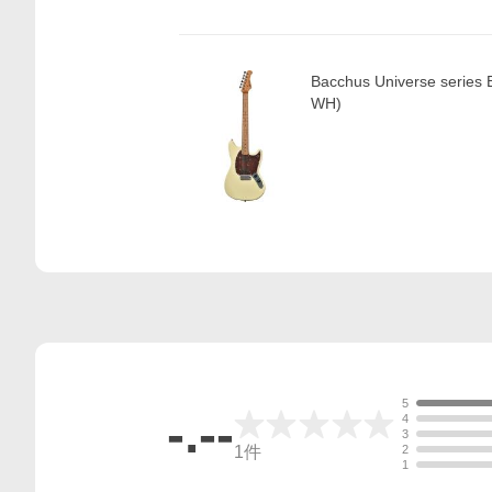
Bacchus Universe serie
WH)
5
-.--
4
3
1
件
2
1