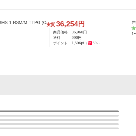
36,254
円
s BMS-1-RSM/M-TTPG (O
実質
商品価格
36,960
円
1
送料
990
円
ポイント
1,696
pt
（
5
%）