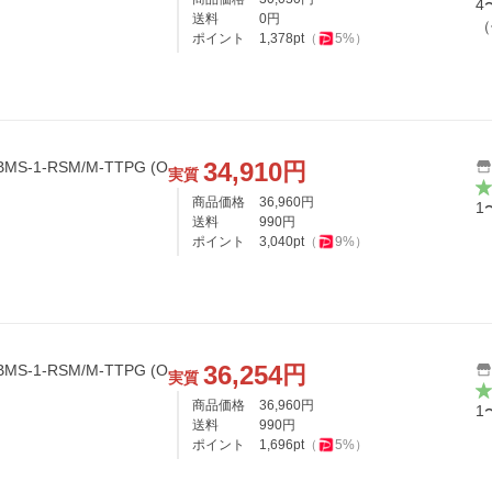
4
送料
0
円
（
ポイント
1,378
pt
（
5
%）
34,910
円
s BMS-1-RSM/M-TTPG (O
実質
商品価格
36,960
円
1
送料
990
円
ポイント
3,040
pt
（
9
%）
36,254
円
s BMS-1-RSM/M-TTPG (O
実質
商品価格
36,960
円
1
送料
990
円
ポイント
1,696
pt
（
5
%）