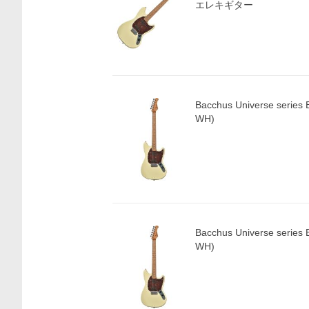
エレキギター
価格比較
Bacchus Universe serie
WH)
Bacchus Universe serie
WH)