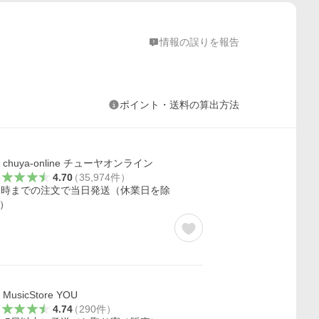
情報の誤りを報告
ポイント・送料の算出方法
chuya-online チューヤオンライン
4.70
（
35,974
件
）
2時までの注文で当日発送（休業日を除
）
MusicStore YOU
4.74
（
290
件
）