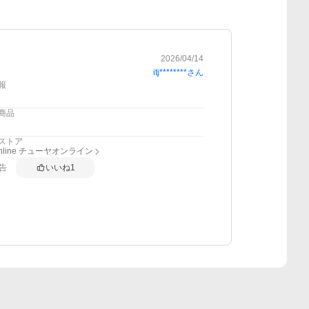
2026/04/14
itj********
さん
報
商品
ストア
-online チューヤオンライン
告
いいね
1