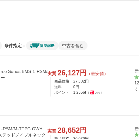
条件指定：
中古を含む
26,127
円
e Series BMS-1-RSM/
実質
（最安値）
ター
商品価格
27,382
円
1
送料
0
円
く
ポイント
1,255
pt
（
5
%）
28,652
円
1-RSM/M-TTPG OWH
実質
ステッドメイプルネック
商品価格
30,030
円