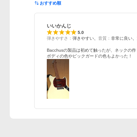
おすすめ順
いいかんじ
5.0
弾きやすさ
：
弾きやすい
音質
：
非常に良い
レビュー
Bacchusの製品は初めて触ったが、ネックの
ボディの色やピックガードの色もよかった！