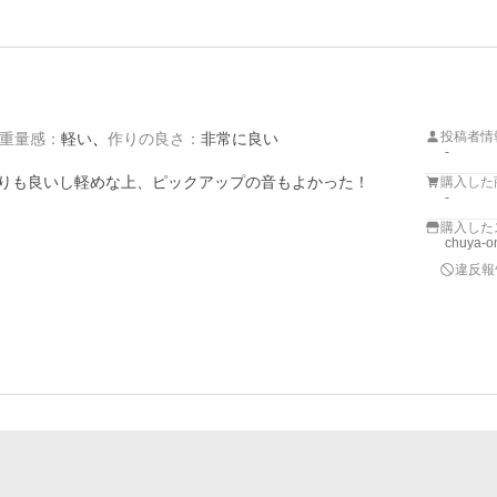
投稿者情
重量感
：
軽い
作りの良さ
：
非常に良い
-
作りも良いし軽めな上、ピックアップの音もよかった！

購入した
-
購入した
chuya
違反報