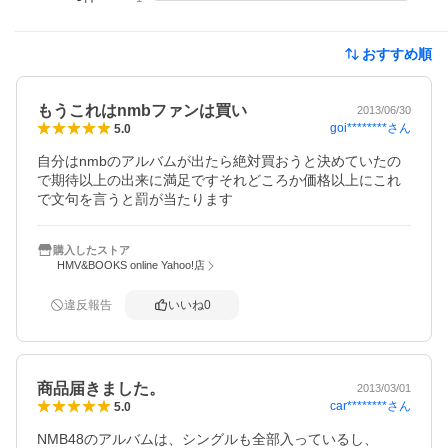
おすすめ順
もうこれはnmbファンは買い
2013/06/30
goi********
さん
5.0
自分はnmbのアルバムが出たら絶対買おうと決めていたの
で期待以上の出来に満足ですそれどころか価格以上にこれ
で文句を言うと罰が当たります
購入したストア
HMV&BOOKS online Yahoo!店
違反報告
いいね
0
商品届きました。
2013/03/01
car********
さん
5.0
NMB48のアルバムは、シングルも全部入っているし、
