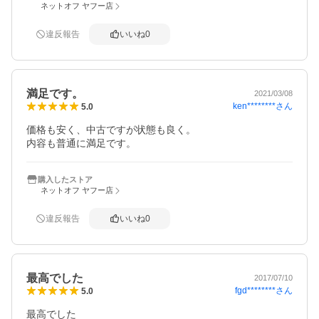
ネットオフ ヤフー店
違反報告
いいね
0
満足です。
2021/03/08
ken********
さん
5.0
価格も安く、中古ですが状態も良く。

内容も普通に満足です。
購入したストア
ネットオフ ヤフー店
違反報告
いいね
0
最高でした
2017/07/10
fgd********
さん
5.0
最高でした