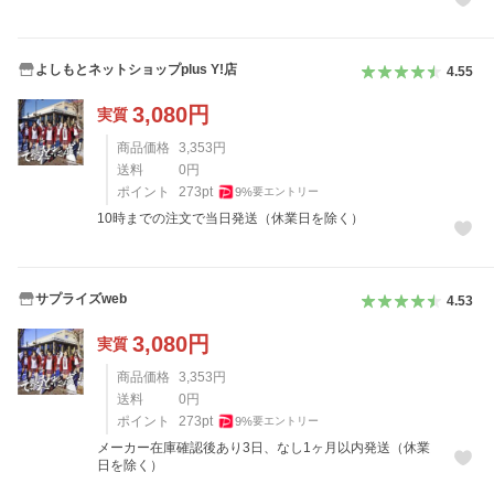
よしもとネットショップplus Y!店
4.55
3,080
円
実質
商品価格
3,353
円
送料
0
円
ポイント
273
pt
9
%
要エントリー
10時までの注文で当日発送（休業日を除く）
サプライズweb
4.53
3,080
円
実質
商品価格
3,353
円
送料
0
円
ポイント
273
pt
9
%
要エントリー
メーカー在庫確認後あり3日、なし1ヶ月以内発送（休業
日を除く）