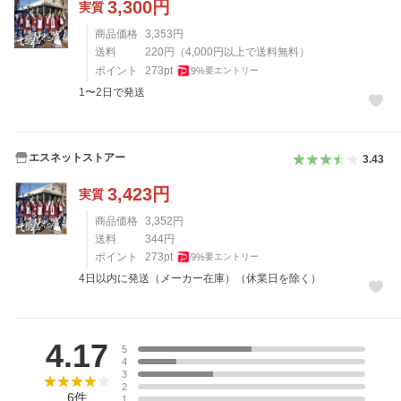
3,300
円
実質
商品価格
3,353
円
送料
220
円
（
4,000
円以上で送料無料）
ポイント
273
pt
9
%
要エントリー
1〜2日で発送
エスネットストアー
3.43
3,423
円
実質
商品価格
3,352
円
送料
344
円
ポイント
273
pt
9
%
要エントリー
4日以内に発送（メーカー在庫）（休業日を除く）
レビュー
4.17
5
4
3
2
6
件
1