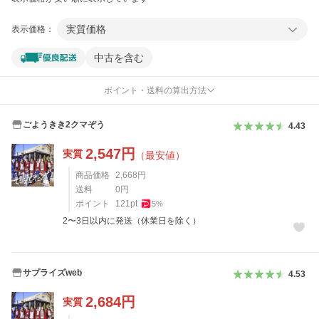
実質価格
表示価格：
中古を含む
ポイント・送料の算出方法
ごようきき2クマぞう
4.43
2,547
円
実質
（最安値）
商品価格
2,668
円
送料
0
円
ポイント
121
pt
5
%
2〜3日以内に発送（休業日を除く）
サプライズweb
4.53
2,684
円
実質