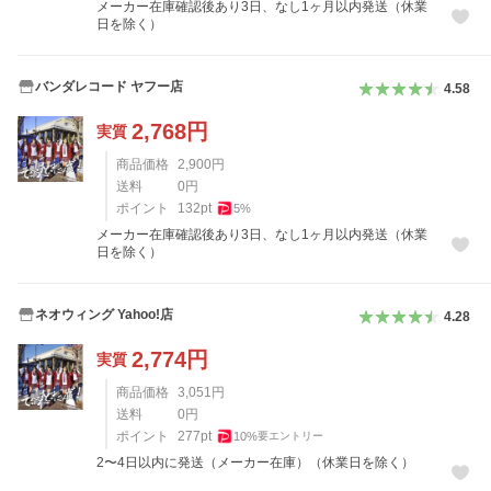
メーカー在庫確認後あり3日、なし1ヶ月以内発送（休業
日を除く）
バンダレコード ヤフー店
4.58
2,768
円
実質
商品価格
2,900
円
送料
0
円
ポイント
132
pt
5
%
メーカー在庫確認後あり3日、なし1ヶ月以内発送（休業
日を除く）
ネオウィング Yahoo!店
4.28
2,774
円
実質
商品価格
3,051
円
送料
0
円
ポイント
277
pt
10
%
要エントリー
2〜4日以内に発送（メーカー在庫）（休業日を除く）