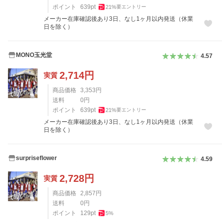
ポイント
639
pt
21
%
要エントリー
メーカー在庫確認後あり3日、なし1ヶ月以内発送（休業
日を除く）
MONO玉光堂
4.57
2,714
円
実質
商品価格
3,353
円
送料
0
円
ポイント
639
pt
21
%
要エントリー
メーカー在庫確認後あり3日、なし1ヶ月以内発送（休業
日を除く）
surpriseflower
4.59
2,728
円
実質
商品価格
2,857
円
送料
0
円
ポイント
129
pt
5
%