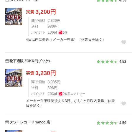
4.58
3,200
円
実質
商品価格
2,326
円
送料
980
円
ポイント
106
pt
5
%
4日以内に発送（メーカー在庫）（休業日を除く）
靴下通販 ZOKKE(ゾッケ)
4.52
3,230
円
実質
商品価格
3,085
円
送料
398
円
ポイント
253
pt
9
%
要エントリー
メーカー在庫確認後あり3日、なし1ヶ月以内発送（休業
日を除く）
タワーレコード Yahoo!店
4.59