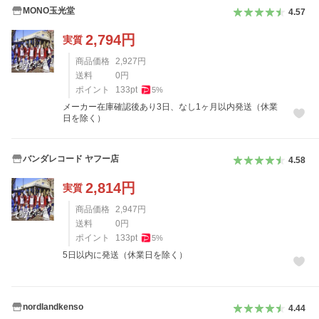
MONO玉光堂
4.57
2,794
円
実質
商品価格
2,927
円
送料
0
円
ポイント
133
pt
5
%
メーカー在庫確認後あり3日、なし1ヶ月以内発送（休業
日を除く）
バンダレコード ヤフー店
4.58
2,814
円
実質
商品価格
2,947
円
送料
0
円
ポイント
133
pt
5
%
5日以内に発送（休業日を除く）
nordlandkenso
4.44