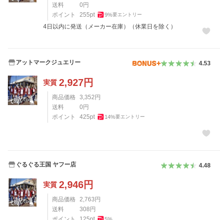
送料
0
円
ポイント
255
pt
9
%
要エントリー
4日以内に発送（メーカー在庫）（休業日を除く）
アットマークジュエリー
4.53
2,927
円
実質
商品価格
3,352
円
送料
0
円
ポイント
425
pt
14
%
要エントリー
ぐるぐる王国 ヤフー店
4.48
2,946
円
実質
商品価格
2,763
円
送料
308
円
ポイント
125
pt
5
%