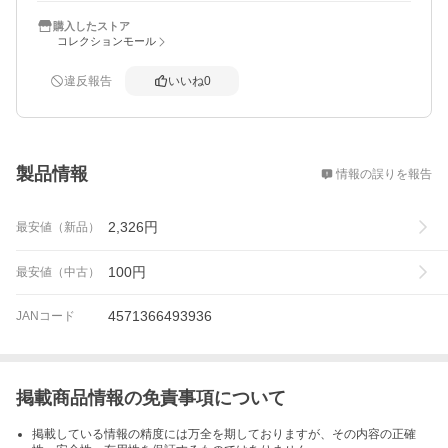
購入したストア
コレクションモール
違反報告
いいね
0
概要
製品情報
情報の誤りを報告
2,326
円
最安値（新品）
100
円
最安値（中古）
4571366493936
JANコード
掲載商品情報の免責事項について
掲載している情報の精度には万全を期しておりますが、その内容の正確