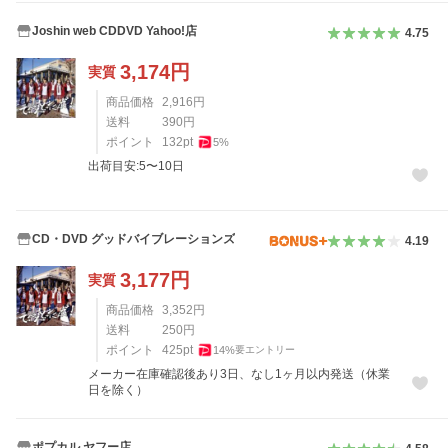
Joshin web CDDVD Yahoo!店
4.75
3,174
円
実質
商品価格
2,916
円
送料
390
円
ポイント
132
pt
5
%
出荷目安:5〜10日
CD・DVD グッドバイブレーションズ
4.19
3,177
円
実質
商品価格
3,352
円
送料
250
円
ポイント
425
pt
14
%
要エントリー
メーカー在庫確認後あり3日、なし1ヶ月以内発送（休業
日を除く）
ポプカル ヤフー店