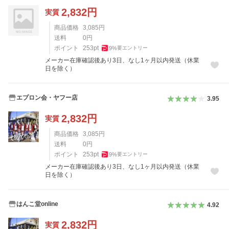
2,832
円
実質
商品価格
3,085
円
送料
0
円
ポイント
253
pt
9
%
要エントリー
メーカー在庫確認後あり3日、なし1ヶ月以内発送（休業
日を除く）
エプロン会・ヤフー店
3.95
2,832
円
実質
商品価格
3,085
円
送料
0
円
ポイント
253
pt
9
%
要エントリー
メーカー在庫確認後あり3日、なし1ヶ月以内発送（休業
日を除く）
はんこ堂online
4.92
2,832
円
実質