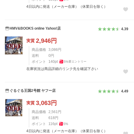
4日以内に発送（メーカー在庫）（休業日を除く）
HMV&BOOKS online Yahoo!店
4.39
2,946
円
実質
商品価格
3,086
円
送料
0
円
ポイント
140
pt
5
%
要エントリー
在庫状況は商品詳細のリンク先を確認下さい
ぐるぐる王国2号館 ヤフー店
4.49
3,063
円
実質
商品価格
2,561
円
送料
618
円
ポイント
116
pt
5
%
4日以内に発送（メーカー在庫）（休業日を除く）