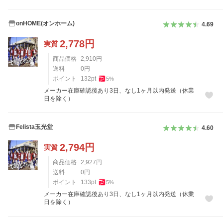
onHOME(オンホーム)
4.69
2,778
円
実質
商品価格
2,910
円
送料
0
円
ポイント
132
pt
5
%
メーカー在庫確認後あり3日、なし1ヶ月以内発送（休業
日を除く）
Felista玉光堂
4.60
2,794
円
実質
商品価格
2,927
円
送料
0
円
ポイント
133
pt
5
%
メーカー在庫確認後あり3日、なし1ヶ月以内発送（休業
日を除く）