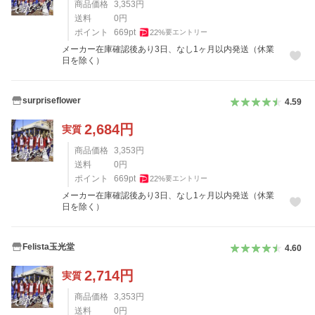
商品価格
3,353
円
送料
0
円
ポイント
669
pt
22
%
要エントリー
メーカー在庫確認後あり3日、なし1ヶ月以内発送（休業
日を除く）
surpriseflower
4.59
2,684
円
実質
商品価格
3,353
円
送料
0
円
ポイント
669
pt
22
%
要エントリー
メーカー在庫確認後あり3日、なし1ヶ月以内発送（休業
日を除く）
Felista玉光堂
4.60
2,714
円
実質
商品価格
3,353
円
送料
0
円