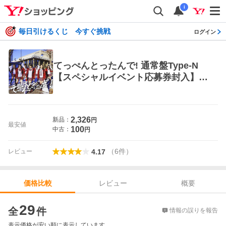
i
毎日引けるくじ 今すぐ挑戦
ログイン
てっぺんとったんで! 通常盤Type-N
【スペシャルイベント応募券封入】
(初回プレス盤) (DVD付)
2,326
新品：
円
最安値
100
中古：
円
（
6
件
）
レビュー
4.17
レビュー
概要
価格比較
価格比較
29
全
件
情報の誤りを報告
表示価格が安い順に表示しています