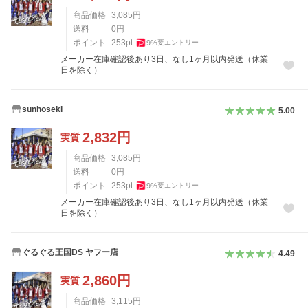
商品価格
3,085
円
送料
0
円
ポイント
253
pt
9
%
要エントリー
メーカー在庫確認後あり3日、なし1ヶ月以内発送（休業
日を除く）
sunhoseki
5.00
2,832
円
実質
商品価格
3,085
円
送料
0
円
ポイント
253
pt
9
%
要エントリー
メーカー在庫確認後あり3日、なし1ヶ月以内発送（休業
日を除く）
ぐるぐる王国DS ヤフー店
4.49
2,860
円
実質
商品価格
3,115
円