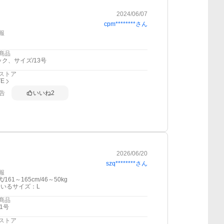
2024/06/07
cpm********
さん
報
商品
ック、サイズ/13号
ストア
TE
告
いいね
2
2026/06/20
szq********
さん
報
/161～165cm/46～50kg
いるサイズ：L
商品
1号
ストア