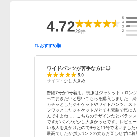
5
4.72
4
3
29
件
2
1
おすすめ順
ワイドパンツが苦手な方に◎
5.0
サイズ
：
少し大きめ
普段7号か9号着用。喪服はジャケット＋ロン
っておきたいと思いこちらを購入しました。綺
カチッとしたジャケットやワイドパンツ、スト
フワッとしたジャケットがとても素敵で気に入
んですよね…。こちらのデザインだとバランス
ですがパンツが少し大きかったです。レビュー
いる人を見かけたので9号と11号で迷いました
最高でしたが(笑)パンツの丈もお直しせずに