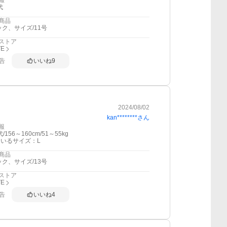
報
代
商品
ック、サイズ/11号
ストア
TE
告
いいね
9
2024/08/02
kan********
さん
報
/156～160cm/51～55kg
いるサイズ：L
商品
ック、サイズ/13号
ストア
TE
告
いいね
4