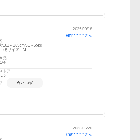
2025/09/18
emi********
さん
報
/161～165cm/51～55kg
ているサイズ：M
商品
1号
ストア
TE
告
いいね
1
2023/05/20
cha********
さん