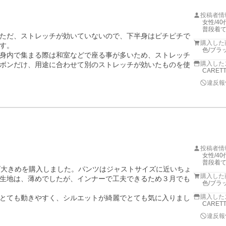
投稿者情
女性/40
普段着て
ただ、ストレッチが効いていないので、下半身はピチピチで
購入した
す。

色/ブラ
身内で集まる際は和室などで座る事が多いため、ストレッチ
購入した
ボンだけ、用途に合わせて別のストレッチが効いたものを使
CARET
違反報
投稿者情
女性/40代
普段着て
ズ大きめを購入しました。パンツはジャストサイズに近いちょ
購入した
生地は、薄めでしたが、インナーで工夫できるため３月でも
色/ブラ
購入した
とても動きやすく、シルエットが綺麗でとても気に入りまし
CARET
違反報