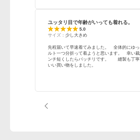
ユッタリ目で年齢がいっても着れる。
5.0
サイズ
：
少し大きめ
先程届いて早速着てみました。　全体的にゆっ
ルト一つ分折って着ようと思います。　幸い裁
ンチ短くしたらバッチリです。　　縫製も丁寧
いい買い物をしました。