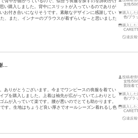
投稿者情
りで背中が曲がっているので、似合う喪服を探すのを諦めかけ
女性/50
思い購入しました。背中にスリットが入っているのでありが
いお付き合いになりそうです。素敵なデザインに感謝してい
購入した
色/ブラ
った、また、インナーのブラウスが着ずらいな～と思いました
購入した
CARET
違反報
謝…
投稿者情
女性/50代
普段着て
。ありがとうございます。今までワンピースの喪服を着てい
購入した
イプを購入しました。上着は袖先が広がっていてふわりとし
色/ブラ
ゴムが入っていて楽です。腰が悪いのでとても助かります。
購入した
めです。生地はちょうど良い厚さでオールシーズン着れるし色
CARET
違反報