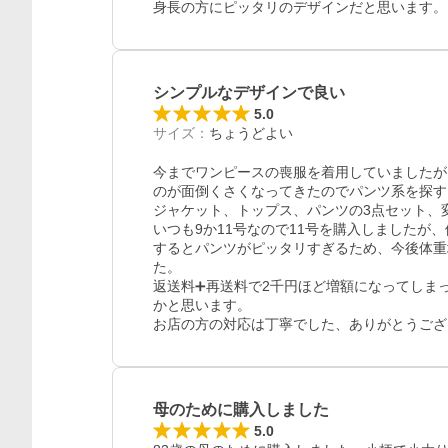
身長の方にピッタリのデザインだと思います。
シンプルなデザインで良い
5.0
サイズ
：
ちょうどよい
今までワンピースの喪服を着用していましたが
のが面倒くさくなってきたのでパンツ系を探す
ジャケット、トップス、パンツの3点セット、
いつも9か11号なので11号を購入しましたが
するとパンツがピッタリすぎるため、今後体重
た。

返送料➕再送料で2千円ほど増額になってしま
かと思います。

お店の方の対応は丁寧でした、ありがとうござ
母のために購入しました
5.0