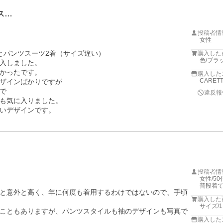
ス…
投稿者情
女性
パンツスーツ2着（サイズ違い）

購入した
色/ブラ
入しました。

かったです。

購入した
CARET
ザインばかりですが



違反報
も気に入りました。

いデザインです。
投稿者情
女性/50代
普段着て
と意外と高く、年に何度も着用するわけではないので、手頃
購入した
サイズ/1
こともありますが、パンツスタイルも袖のデザインも写真で
購入した