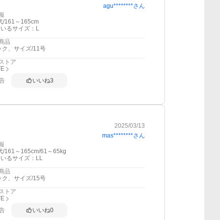
agu********
さん
報
代/161～165cm
いるサイズ：L
商品
ック、サイズ/11号
ストア
TE
告
いいね
3
2025/03/13
mas********
さん
報
/161～165cm/61～65kg
いるサイズ：LL
商品
ック、サイズ/15号
ストア
TE
告
いいね
0