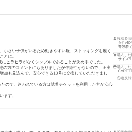
投稿者情
女性/40代
普段着
、小さい子供がいるため動きやすい服、ストッキングを履く
購入した
ことに。

サイズ/1
変にヒラヒラがなくシンプルであることが決め手でした。

購入した
、他の方のコメントにもありましたが伸縮性がないので、正座
CARET
増加も見込んで、安心できる13号に交換していただきまし
違反報
ったので、迷われている方は試着チケットを利用した方が安心
います。