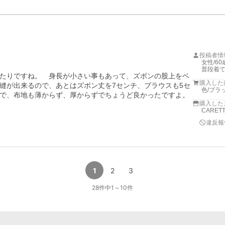
投稿者情
女性/60
普段着
たりですね。　身長が小さい事もあって、ズボンの股上をベ
購入した
縫が出来るので、あとはズボン丈を7センチ、ブラウスも5セ
色/ブラ
で、布地も薄からず、厚からずでちょうど良かったですよ。

購入した
CARET
違反報
1
2
3
28
件中
1
～
10
件