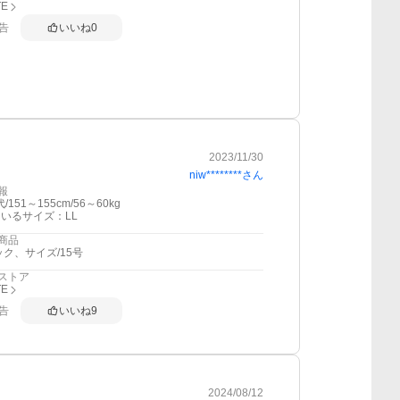
TE
告
いいね
0
2023/11/30
niw********
さん
報
/151～155cm/56～60kg
いるサイズ：LL
商品
ック、サイズ/15号
ストア
TE
告
いいね
9
2024/08/12