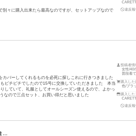
CARET
違反報
ので別々に購入出来たら最高なのですが、セットアップなので
投稿者情
女性/40代
普段着て
型をカバーしてくれるものを必死に探しこれに行きつきました
購入した
てもピチピチでしたので15号に交換していただきました　本当
色/ブラ
かりしていて、礼服としてオールシーズン使えるので、よかっ
購入した
うなので三点セット、お買い得だと思いました　
CARET
違反報
ま…