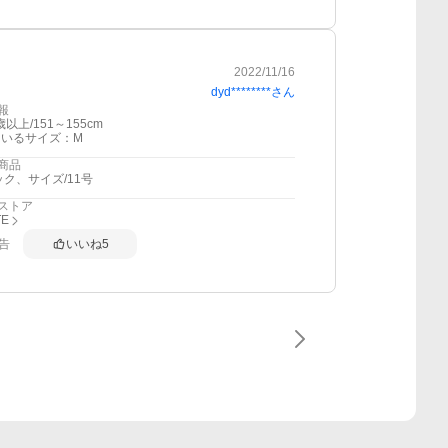
2022/11/16
dyd********
さん
報
歳以上/151～155cm
ているサイズ：M
商品
ック、サイズ/11号
ストア
TE
告
いいね
5