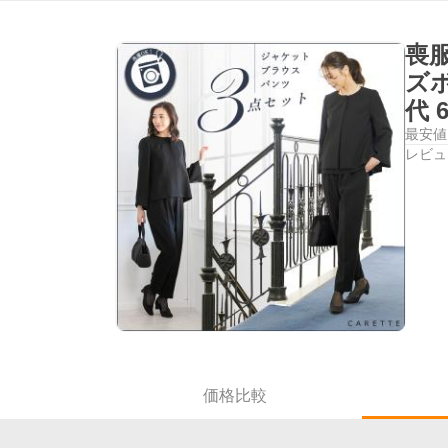
喪
ズボ
代 6
最安値
レビュ
価格比較