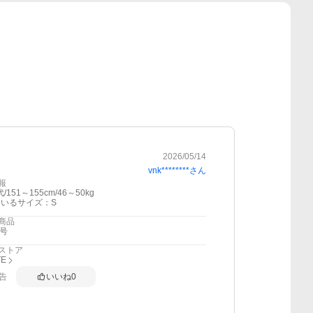
2026/05/14
vnk********
さん
報
/151～155cm/46～50kg
いるサイズ：S
商品
9号
ストア
TE
告
いいね
0