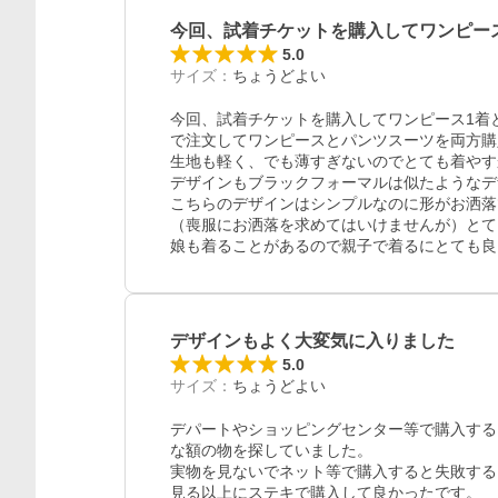
今回、試着チケットを購入してワンピー
5.0
サイズ
：
ちょうどよい
今回、試着チケットを購入してワンピース1着と
で注文してワンピースとパンツスーツを両方購
生地も軽く、でも薄すぎないのでとても着やす
デザインもブラックフォーマルは似たようなデ
こちらのデザインはシンプルなのに形がお洒落で
（喪服にお洒落を求めてはいけませんが）とて
レビュー
娘も着ることがあるので親子で着るにとても良
デザインもよく大変気に入りました
5.0
サイズ
：
ちょうどよい
デパートやショッピングセンター等で購入する
な額の物を探していました。

実物を見ないでネット等で購入すると失敗する
見る以上にステキで購入して良かったです。
