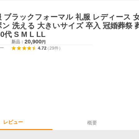
服 ブラックフォーマル 礼服 レディース 
ン 洗える 大きいサイズ 卒入 冠婚葬祭 葬儀 
0代 S M L LL
20,900
新品：
円
ー
4.72
（
29
件
）
レビュー
概要