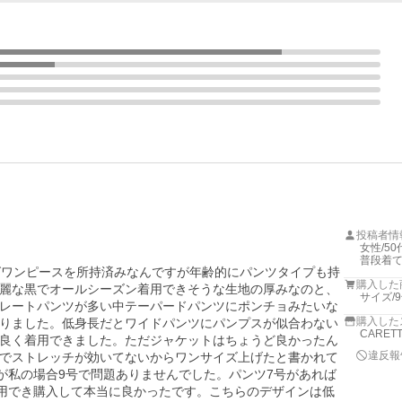
投稿者情
女性/50代
普段着て
グワンピースを所持済みなんですが年齢的にパンツタイプも持
購入した
麗な黒でオールシーズン着用できそうな生地の厚みなのと、
サイズ/
レートパンツが多い中テーパードパンツにポンチョみたいな
購入した
りました。低身長だとワイドパンツにパンプスが似合わない
CARET
良く着用できました。ただジャケットはちょうど良かったん
違反報
でストレッチが効いてないからワンサイズ上げたと書かれて
が私の場合9号で問題ありませんでした。パンツ7号があれば
着用でき購入して本当に良かったです。こちらのデザインは低