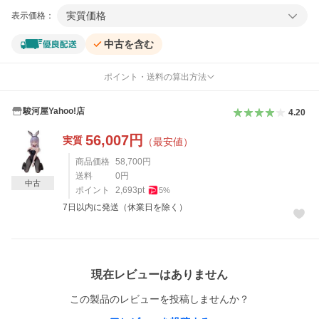
実質価格
表示価格：
中古を含む
ポイント・送料の算出方法
駿河屋Yahoo!店
4.20
56,007
円
実質
（最安値）
商品価格
58,700
円
送料
0
円
中古
ポイント
2,693
pt
5
%
7日以内に発送（休業日を除く）
レビュー
現在レビューはありません
この製品のレビューを投稿しませんか？