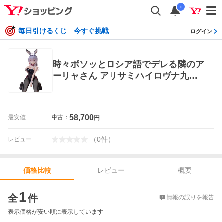
i
毎日引けるくじ 今すぐ挑戦
ログイン
時々ボソッとロシア語でデレる隣のア
ーリャさん アリサミハイロヴナ九条
バニーVer. 1/4 完成品フィギュア [フ
リーイング]
58,700
最安値
中古：
円
（
0
件
）
レビュー
レビュー
概要
価格比較
価格比較
1
全
件
情報の誤りを報告
表示価格が安い順に表示しています