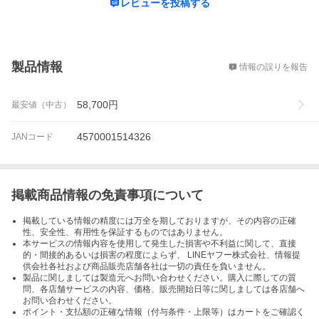
レビューを投稿する
概要
製品情報
情報の誤りを報告
58,700
円
最安値（中古）
4570001514326
JANコード
掲載商品情報の免責事項について
掲載している情報の精度には万全を期しておりますが、その内容の正確
性、安全性、有用性を保証するものではありません。
本サービスの情報内容を使用して発生した損害や不利益に関して、直接
的・間接的あるいは損害の程度によらず、 LINEヤフー株式会社、情報提
供会社各社および商品販売店舗各社は一切の責任を負いません。
製品に関しましては製造元へお問い合わせください。購入に際しての質
問、各店舗サービスの内容、価格、販売開始日等に関しましては各店舗へ
お問い合わせください。
ポイント・支払額の正確な情報（付与条件・上限等）はカートをご確認く