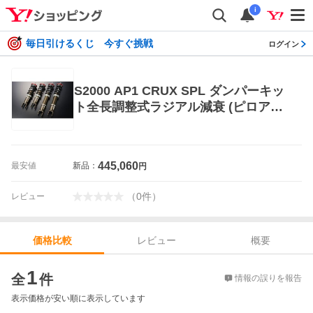
i
毎日引けるくじ 今すぐ挑戦
ログイン
S2000 AP1 CRUX SPL ダンパーキッ
ト全長調整式ラジアル減衰 (ピロアッ
パ-付）
445,060
最安値
新品：
円
（
0
件
）
レビュー
レビュー
概要
価格比較
価格比較
1
全
件
情報の誤りを報告
表示価格が安い順に表示しています