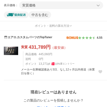
実質価格
表示価格：
中古を含む
ポイント・送料の算出方法
エアロ.カスタムパーツのTopTuner
4.55
431,789
円
実質
（最安値）
商品価格
445,060
円
送料
0
円
ポイント
13,271
pt
10
%
要エントリー
メーカー在庫確認後あり3日、なし12ヶ月以内発送（休業
日を除く）
レビュー
現在レビューはありません
この製品のレビューを投稿しませんか？