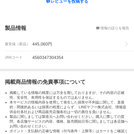
レビューを投稿する
概要
製品情報
情報の誤りを報告
445,060
円
最安値（新品）
4560347304354
JANコード
掲載商品情報の免責事項について
掲載している情報の精度には万全を期しておりますが、その内容の正確
性、安全性、有用性を保証するものではありません。
本サービスの情報内容を使用して発生した損害や不利益に関して、直接
的・間接的あるいは損害の程度によらず、 LINEヤフー株式会社、情報提
供会社各社および商品販売店舗各社は一切の責任を負いません。
製品に関しましては製造元へお問い合わせください。購入に際しての質
問、各店舗サービスの内容、価格、販売開始日等に関しましては各店舗へ
お問い合わせください。
ポイント・支払額の正確な情報（付与条件・上限等）はカートをご確認く