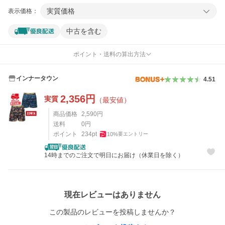
実質価格
表示価格：
中古を含む
ポイント・送料の算出方法
インナータウン
4.51
2,356
円
実質
（最安値）
商品価格
2,590
円
送料
0
円
ポイント
234
pt
10
%
要エントリー
14時までのご注文で明日にお届け（休業日を除く）
レビュー
現在レビューはありません
この製品のレビューを投稿しませんか？