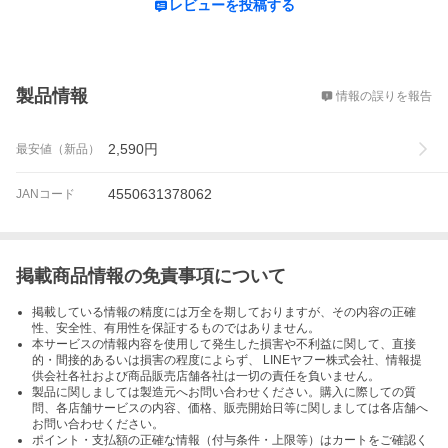
レビューを投稿する
概要
製品情報
情報の誤りを報告
2,590
円
最安値（新品）
4550631378062
JANコード
掲載商品情報の免責事項について
掲載している情報の精度には万全を期しておりますが、その内容の正確
性、安全性、有用性を保証するものではありません。
本サービスの情報内容を使用して発生した損害や不利益に関して、直接
的・間接的あるいは損害の程度によらず、 LINEヤフー株式会社、情報提
供会社各社および商品販売店舗各社は一切の責任を負いません。
製品に関しましては製造元へお問い合わせください。購入に際しての質
問、各店舗サービスの内容、価格、販売開始日等に関しましては各店舗へ
お問い合わせください。
ポイント・支払額の正確な情報（付与条件・上限等）はカートをご確認く