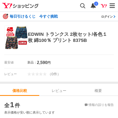
i
毎日引けるくじ 今すぐ挑戦
ログイン
EDWIN トランクス 2枚セット/各色１
枚 綿100％ プリント 8375B
2,590
最安値
新品：
円
（
0
件
）
レビュー
レビュー
概要
価格比較
価格比較
1
全
件
情報の誤りを報告
表示価格が安い順に表示しています