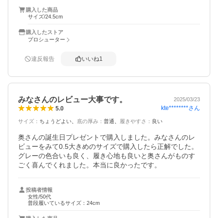
購入した商品
サイズ/24.5cm
購入したストア
プロシューター
違反報告
いいね
1
みなさんのレビュー大事です。
2025/03/23
kte********
さん
5.0
サイズ
：
ちょうどよい
底の厚み
：
普通
履きやすさ
：
良い
奥さんの誕生日プレゼントで購入しました。みなさんのレ
ビューをみて0.5大きめのサイズで購入したら正解でした。
グレーの色合いも良く、履き心地も良いと奥さんがものす
ごく喜んでくれました。本当に良かったです。
投稿者情報
女性/50代
普段履いているサイズ：24cm