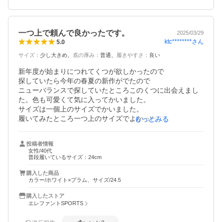
一つ上で頼んで良かったです。
2025/03/29
ktc********
さん
5.0
サイズ
：
少し大きめ
底の厚み
：
普通
履きやすさ
：
良い
新年度が始まりにつれてくつが欲しかったので

探していたら今年の春夏の新作がでたので

ニューバランスで探していたところこのくつに出会えまし
た。色も可愛くて気に入ってかいました。

サイズは一個上のサイズでかいました。

履いてみたところ一つ上のサイズでよかったです。

もっとみる
履き心地は良かったです。
投稿者情報
女性/40代
普段履いているサイズ：24cm
購入した商品
カラー/ホワイト×プラム、サイズ/24.5
購入したストア
エレファントSPORTS