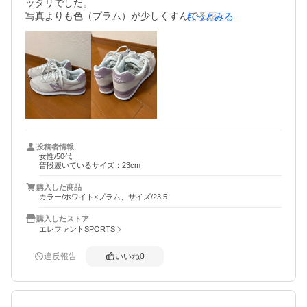
ッタリでした。

写真よりも色（プラム）が少しくすんでる感じはします
もっとみる
が、かわいくて気に入りました。

白ベースのスニーカーを持っていなかったので、新鮮で
す。これからの季節、たくさん履いてお出かけしたいと思
います^_^

商品も綺麗な物を送っていただいたので、大変満足です。
投稿者情報
女性/50代
普段履いているサイズ：23cm
購入した商品
カラー/ホワイト×プラム、サイズ/23.5
購入したストア
エレファントSPORTS
違反報告
いいね
0