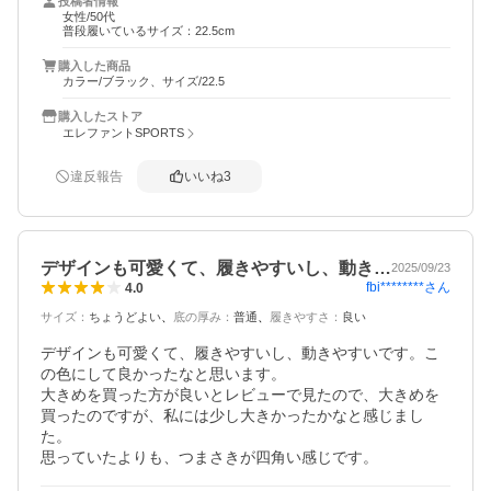
投稿者情報
女性/50代
普段履いているサイズ：22.5cm
購入した商品
カラー/ブラック、サイズ/22.5
購入したストア
エレファントSPORTS
違反報告
いいね
3
デザインも可愛くて、履きやすいし、動き…
2025/09/23
fbi********
さん
4.0
サイズ
：
ちょうどよい
底の厚み
：
普通
履きやすさ
：
良い
デザインも可愛くて、履きやすいし、動きやすいです。こ
の色にして良かったなと思います。

大きめを買った方が良いとレビューで見たので、大きめを
買ったのですが、私には少し大きかったかなと感じまし
た。

思っていたよりも、つまさきが四角い感じです。