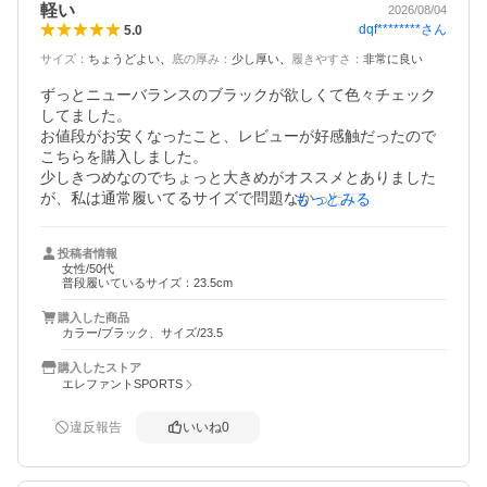
軽い
2026/08/04
dqf********
さん
5.0
サイズ
：
ちょうどよい
底の厚み
：
少し厚い
履きやすさ
：
非常に良い
ずっとニューバランスのブラックが欲しくて色々チェック
してました。

お値段がお安くなったこと、レビューが好感触だったので
こちらを購入しました。

少しきつめなのでちょっと大きめがオススメとありました
が、私は通常履いてるサイズで問題なかったです。

もっとみる
何より軽さにビックリしました。クッションも心地よく徒
歩通勤なので重宝してます。
投稿者情報
女性/50代
普段履いているサイズ：23.5cm
購入した商品
カラー/ブラック、サイズ/23.5
購入したストア
エレファントSPORTS
違反報告
いいね
0