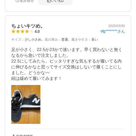
違反報告
いいね
2
ちょいキツめ。
2025/03/30
vfg********
さん
4.0
サイズ
：
少し小さめ
底の厚み
：
普通
履きやすさ
：
良い
足が小さく、22.5か23かで迷います。早く買わないと無く
なるから急いで注文しました。

22.5にしてみたら、ピッタリすぎな気もするが履いてる内
に伸びるかなと思ってサイズ交換はしないで履くことにし
ました。どうかな〰️

紐は緩めて履いてみます！