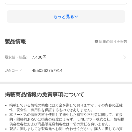
もっと見る
概要
製品情報
情報の誤りを報告
7,400
円
最安値（新品）
4550362757914
JANコード
掲載商品情報の免責事項について
掲載している情報の精度には万全を期しておりますが、その内容の正確
性、安全性、有用性を保証するものではありません。
本サービスの情報内容を使用して発生した損害や不利益に関して、直接
的・間接的あるいは損害の程度によらず、 LINEヤフー株式会社、情報提
供会社各社および商品販売店舗各社は一切の責任を負いません。
製品に関しましては製造元へお問い合わせください。購入に際しての質