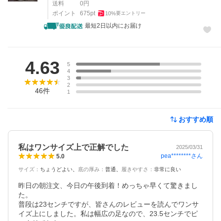
送料
0
円
ポイント
675
pt
10
%
要エントリー
最短2日以内にお届け
レビュー
4.63
5
4
3
2
46
件
1
おすすめ順
私はワンサイズ上で正解でした
2025/03/31
pea********
さん
5.0
サイズ
：
ちょうどよい
底の厚み
：
普通
履きやすさ
：
非常に良い
昨日の朝注文、今日の午後到着！めっちゃ早くて驚きまし
た。

普段は23センチですが、皆さんのレビューを読んでワンサ
イズ上にしました。私は幅広の足なので、23.5センチでピ