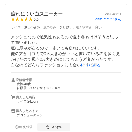
疲れにくい白スニーカー
2025/08/31
chm********
さん
5.0
サイズ
：
少し小さめ
底の厚み
：
少し厚い
履きやすさ
：
良い
メッシュなので通気性もあるので夏も冬もはけそうと思っ
て買いました。

底に厚みがあるので、歩いても疲れにくいです。

他の方が口コミで0.5大きめがいいと書いているのを多く見
かけたので私も0.5大きめにしてちょうど良かったです。

白なのでどんなファッションにも合いそうで気に入ってま
もっとみる
す。
投稿者情報
女性/40代
普段履いているサイズ：24cm
購入した商品
サイズ/24.5cm
購入したストア
プロシューター
違反報告
いいね
0