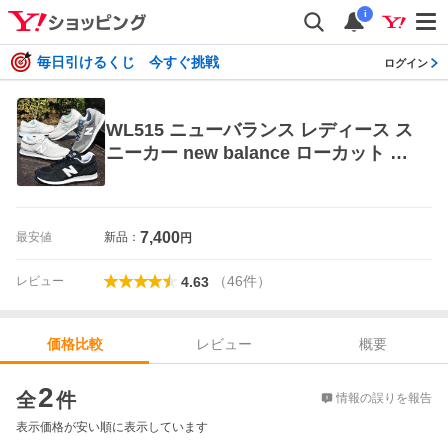
i
毎日引けるくじ 今すぐ挑戦
ログイン
WL515 ニューバランス レディース ス
ニーカー new balance ローカット カ
ジュアル シューズ 靴 通学 スクール
学生 通勤
7,400
最安値
新品：
円
（
46
件
）
レビュー
4.63
レビュー
概要
価格比較
価格比較
2
全
件
情報の誤りを報告
表示価格が安い順に表示しています