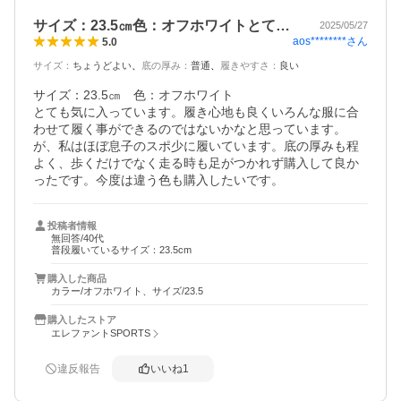
サイズ：23.5㎝色：オフホワイトとて…
2025/05/27
aos********
さん
5.0
サイズ
：
ちょうどよい
底の厚み
：
普通
履きやすさ
：
良い
サイズ：23.5㎝　色：オフホワイト

とても気に入っています。履き心地も良くいろんな服に合
わせて履く事ができるのではないかなと思っています。
が、私はほぼ息子のスポ少に履いています。底の厚みも程
よく、歩くだけでなく走る時も足がつかれず購入して良か
ったです。今度は違う色も購入したいです。
投稿者情報
無回答/40代
普段履いているサイズ：23.5cm
購入した商品
カラー/オフホワイト、サイズ/23.5
購入したストア
エレファントSPORTS
違反報告
いいね
1