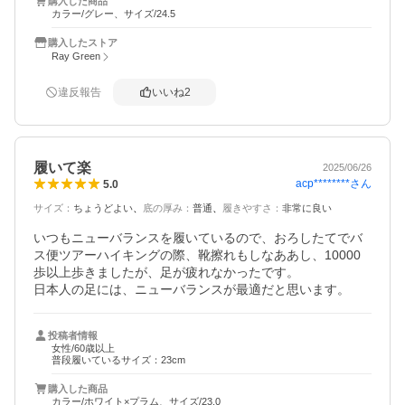
購入した商品
カラー/グレー、サイズ/24.5
購入したストア
Ray Green
違反報告
いいね
2
履いて楽
2025/06/26
acp********
さん
5.0
サイズ
：
ちょうどよい
底の厚み
：
普通
履きやすさ
：
非常に良い
いつもニューバランスを履いているので、おろしたてでバ
ス便ツアーハイキングの際、靴擦れもしなああし、10000
歩以上歩きましたが、足が疲れなかったです。

日本人の足には、ニューバランスが最適だと思います。
投稿者情報
女性/60歳以上
普段履いているサイズ：23cm
購入した商品
カラー/ホワイト×プラム、サイズ/23.0