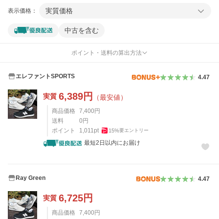
実質価格
表示価格：
中古を含む
ポイント・送料の算出方法
エレファントSPORTS
4.47
6,389
円
実質
（最安値）
商品価格
7,400
円
送料
0
円
ポイント
1,011
pt
15
%
要エントリー
最短2日以内にお届け
Ray Green
4.47
6,725
円
実質
商品価格
7,400
円