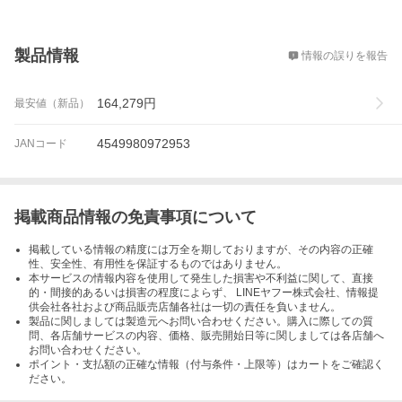
概要
製品情報
情報の誤りを報告
164,279
円
最安値（新品）
4549980972953
JANコード
掲載商品情報の免責事項について
掲載している情報の精度には万全を期しておりますが、その内容の正確
性、安全性、有用性を保証するものではありません。
本サービスの情報内容を使用して発生した損害や不利益に関して、直接
的・間接的あるいは損害の程度によらず、 LINEヤフー株式会社、情報提
供会社各社および商品販売店舗各社は一切の責任を負いません。
製品に関しましては製造元へお問い合わせください。購入に際しての質
問、各店舗サービスの内容、価格、販売開始日等に関しましては各店舗へ
お問い合わせください。
ポイント・支払額の正確な情報（付与条件・上限等）はカートをご確認く
ださい。