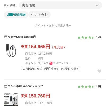
実質価格
表示価格：
中古を含む
ポイント・送料の算出方法
タカラShop Yahoo!店
4.49
154,965
円
実質
（最安値）
商品価格
164,279
円
送料
0
円
ポイント
9,314
pt
9
%
要エントリー
3ヵ月以内に発送（受注生産）（休業日を除く）
コンパネ屋 Yahoo!ショップ
4.58
156,760
円
実質
商品価格
166,100
円