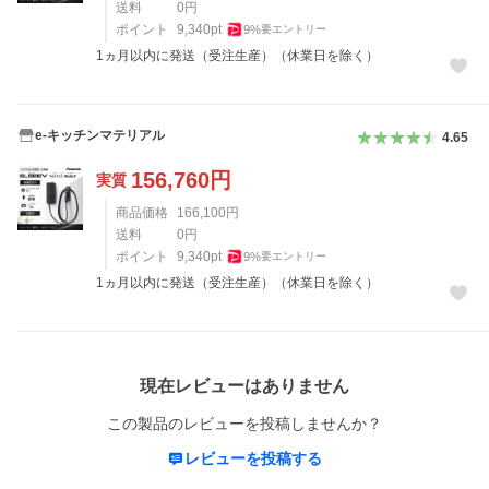
送料
0
円
ポイント
9,340
pt
9
%
要エントリー
1ヵ月以内に発送（受注生産）（休業日を除く）
e-キッチンマテリアル
4.65
156,760
円
実質
商品価格
166,100
円
送料
0
円
ポイント
9,340
pt
9
%
要エントリー
1ヵ月以内に発送（受注生産）（休業日を除く）
レビュー
現在レビューはありません
この製品のレビューを投稿しませんか？
レビューを投稿する