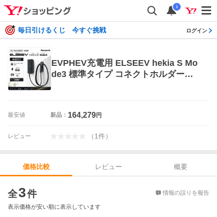
i
毎日引けるくじ 今すぐ挑戦
ログイン
EVPHEV充電用 ELSEEV hekia S Mo
de3 標準タイプ コネクトホルダー付
属 (鍵付) パナソニック Panasonic [D
NH3611] 6kW ケーブル長さ5ｍ 200v
164,279
最安値
新品：
円
（
1
件
）
レビュー
レビュー
概要
価格比較
価格比較
3
全
件
情報の誤りを報告
表示価格が安い順に表示しています