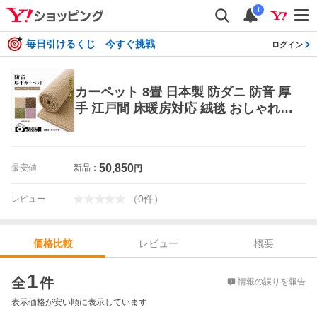
i
毎日引けるくじ 今すぐ挑戦
ログイン
カーペット 8畳 日本製 防ダニ 防音 厚
手 江戸間 床暖房対応 絨毯 おしゃれ
北欧 スミノエ サウンドヘイズ
50,850
最安値
新品：
円
（
0
件
）
レビュー
レビュー
概要
価格比較
価格比較
1
全
件
情報の誤りを報告
表示価格が安い順に表示しています