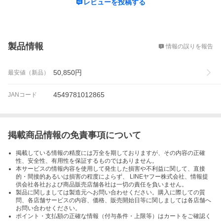
レビューを投稿する
概要
製品情報
情報の誤りを報告
50,850
円
最安値（新品）
4549781012865
JANコード
掲載商品情報の免責事項について
掲載している情報の精度には万全を期しておりますが、その内容の正確
性、安全性、有用性を保証するものではありません。
本サービスの情報内容を使用して発生した損害や不利益に関して、直接
的・間接的あるいは損害の程度によらず、 LINEヤフー株式会社、情報提
供会社各社および商品販売店舗各社は一切の責任を負いません。
製品に関しましては製造元へお問い合わせください。購入に際しての質
問、各店舗サービスの内容、価格、販売開始日等に関しましては各店舗へ
お問い合わせください。
ポイント・支払額の正確な情報（付与条件・上限等）はカートをご確認く