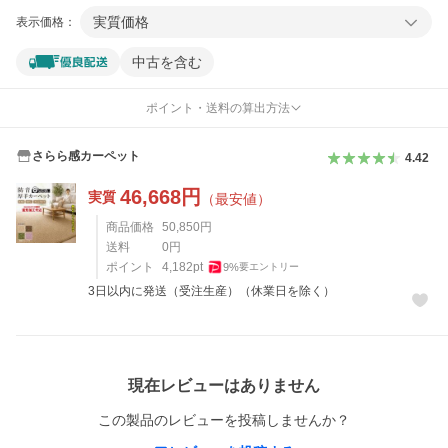
実質価格
表示価格：
中古を含む
ポイント・送料の算出方法
さらら感カーペット
4.42
46,668
円
実質
（最安値）
商品価格
50,850
円
送料
0
円
ポイント
4,182
pt
9
%
要エントリー
3日以内に発送（受注生産）（休業日を除く）
レビュー
現在レビューはありません
この製品のレビューを投稿しませんか？