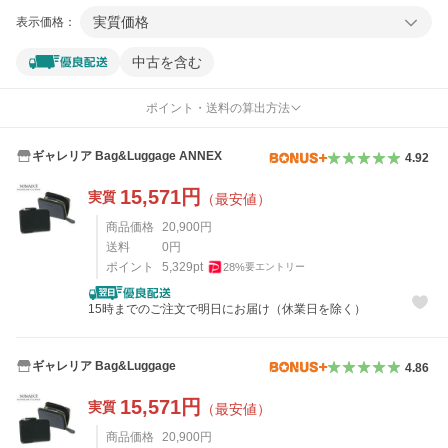
実質価格
表示価格：
中古を含む
ポイント・送料の算出方法
ギャレリア Bag&Luggage ANNEX
4.92
15,571
円
実質
（最安値）
商品価格
20,900
円
送料
0
円
ポイント
5,329
pt
28
%
要エントリー
15時までのご注文で明日にお届け（休業日を除く）
ギャレリア Bag&Luggage
4.86
15,571
円
実質
（最安値）
商品価格
20,900
円