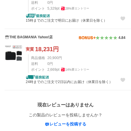
送料
0
円
ポイント
5,329
pt
28
%
要エントリー
15時までのご注文で明日にお届け（休業日を除く）
THE BAGMANIA Yahoo!店
4.84
18,231
円
実質
商品価格
20,900
円
送料
0
円
ポイント
2,669
pt
14
%
要エントリー
24時までのご注文で2日以内にお届け（休業日を除く）
レビュー
現在レビューはありません
この製品のレビューを投稿しませんか？
レビューを投稿する