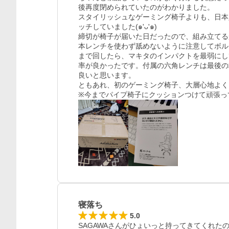
後再度閉められていたのがわかりました。

スタイリッシュなゲーミング椅子よりも、日本
ッチしていました(๑'ᴗ'๑)

締切が椅子が届いた日だったので、組み立てる
本レンチを使わず舐めないように注意してボル
まで回したら、マキタのインパクトを最弱にし
率が良かったです。付属の六角レンチは最後の
良いと思います。

ともあれ、初のゲーミング椅子、大層心地よく
※今までパイプ椅子にクッションつけて頑張っ
寝落ち
5.0
SAGAWAさんがひょいっと持ってきてくれ