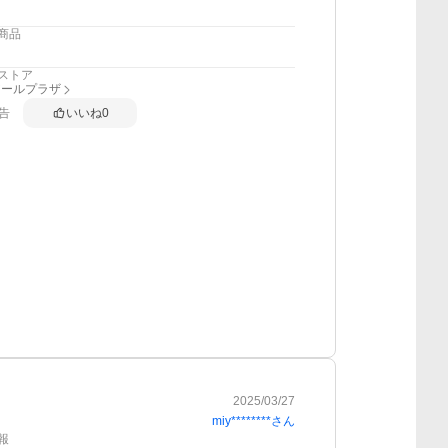
商品
ストア
アールプラザ
告
いいね
0
2025/03/27
miy********
さん
報