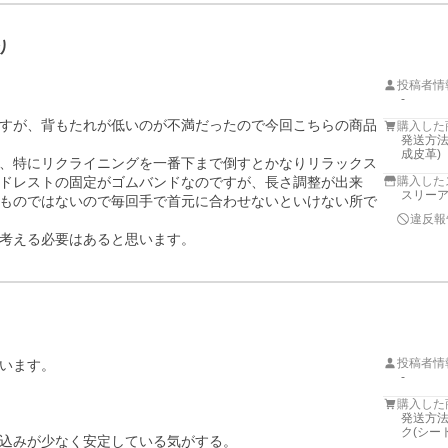
り
投稿者情
-
すが、背もたれが低いのが不満だったので今回こちらの商品
購入した
発送方法
成皮革)
、特にリクライニングを一番下まで倒すとかなりリラックス
ドレストの固定がゴムバンドなのですが、長さ調整が出来
購入した
スリー
ものではないので毎回手で首元に合わせないといけない所で
違反報
考える必要はあると思います。
投稿者情
います。

-
購入した
発送方法
ク(シー
込みが少なく安定している気がする。
