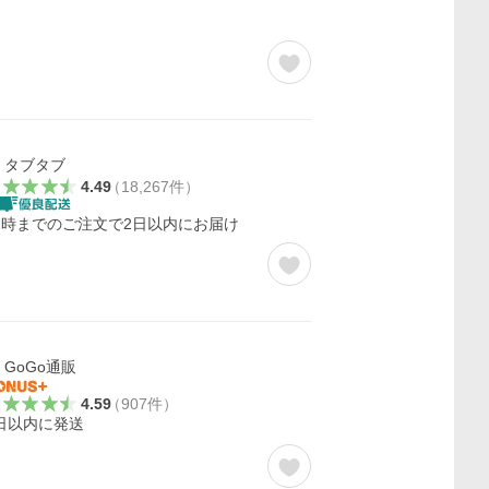
タブタブ
4.49
（
18,267
件
）
2時までのご注文で2日以内にお届け
GoGo通販
4.59
（
907
件
）
日以内に発送