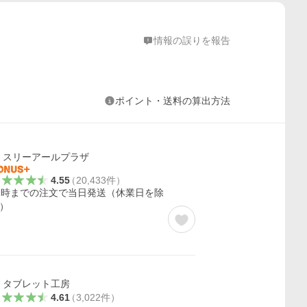
情報の誤りを報告
ポイント・送料の算出方法
スリーアールプラザ
4.55
（
20,433
件
）
2時までの注文で当日発送（休業日を除
）
タブレット工房
4.61
（
3,022
件
）