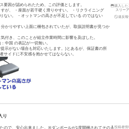
ス要因が認められたため、この評価とします。

購入した
ますが、 ・座面が若干硬く滑りやすい。 ・リクライニング
スリー
りない。 ・オットマンの高さが不足している のではない
違反報
は、分かりやすい上面に梱包されていたが、取扱説明書が見つか
に気付き、このことが組立作業時間に影響を及ぼした。

：中国 の表記が一切無い。

のご提示がない場合も対応いたします。)とあるが、保証書の所
者サイドに不安感を抱かせてはならない。
入り
投稿者情
たので、安心出来ました。※ダンボールが1度開梱されてその