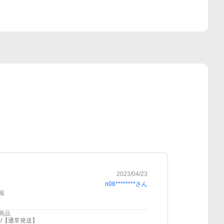
2023/04/23
n06********
さん
報
商品
/【通常発送】