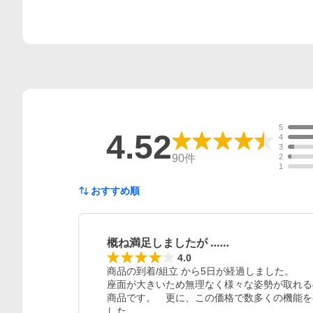
5
4.52
4
3
90
件
2
1
おすすめ順
概ね満足しましたが ‥‥‥
4.0
商品の到着/組立 から5日が経過しました。

座面が大きいため無理なく様々な姿勢が取れる
商品です。　更に、この価格で数多くの機能を
した。
