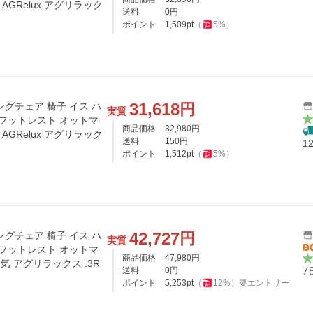
g AGRelux アグリラック
送料
0
円
ポイント
1,509
pt
（
5
%）
31,618
円
グチェア 椅子 イス ハ
実質
 フットレスト オットマ
商品価格
32,980
円
g AGRelux アグリラック
送料
150
円
1
ポイント
1,512
pt
（
5
%）
42,727
円
グチェア 椅子 イス ハ
実質
 フットレスト オットマ
商品価格
47,980
円
すすめ 人気 アグリラックス .3R
送料
0
円
7
ポイント
5,253
pt
（
12
%）
要エントリー