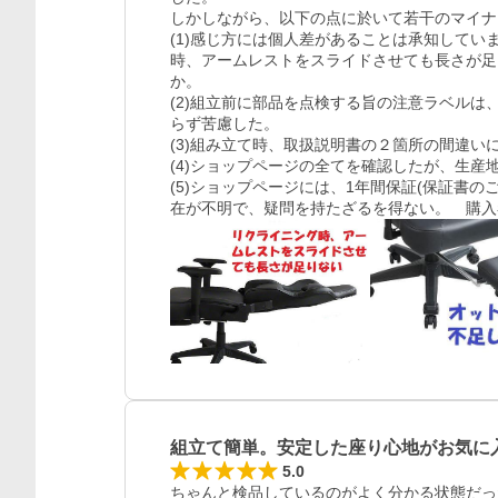
しかしながら、以下の点に於いて若干のマイナ
(1)感じ方には個人差があることは承知してい
時、アームレストをスライドさせても長さが足
か。

(2)組立前に部品を点検する旨の注意ラベル
らず苦慮した。

(3)組み立て時、取扱説明書の２箇所の間違い
(4)ショップページの全てを確認したが、生産地
(5)ショップページには、1年間保証(保証書
在が不明で、疑問を持たざるを得ない。　購入
組立て簡単。安定した座り心地がお気に
5.0
ちゃんと検品しているのがよく分かる状態だっ