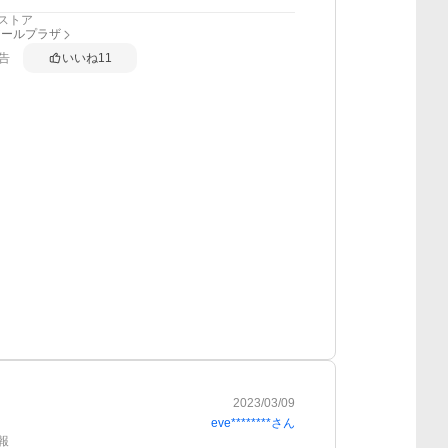
ストア
アールプラザ
告
いいね
11
2023/03/09
eve********
さん
報