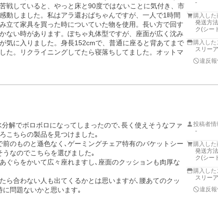
-
苦戦していると、やっと床と90度ではないことに気付き、市
感動しました。私はアラ還おばちゃんですが、一人で1時間
購入した
発送方法
み立て家具を買った時についていた物を使用。長い方で回す
ク(シー
かない時があります。ぽちゃ丸体型ですが、座面が広く沈み
が気に入りました。身長152cmで、普通に座ると背あてまで
購入した
スリー
した。リクライニングしてたら寝落ちしてました。オットマ
違反報
投稿者情
水分解でボロボロになってしまったので､長く使えそうなファ
-
ろこちらの製品を見つけました｡

で前のものと遜色なく､ゲーミングチェア特有のバケットシー
購入した
発送方法
うなのでこちらを選びました｡

ク(シー
あぐらをかいて広々座れますし､座面のクッションも肉厚な
購入した
スリー
したら合わない人も出てくるかとは思いますが､腰あてのクッ
に問題ないかと思います｡

違反報