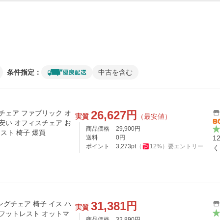
条件指定：
中古を含む
26,627
円
チェア ファブリック オ
実質
（最安値）
安い オフィスチェア お
商品価格
29,900
円
スト 椅子 爆買
送料
0
円
1
ポイント
3,273
pt
（
12
%）
要エントリー
く
31,381
円
グチェア 椅子 イス ハ
実質
 フットレスト オットマ
商品価格
32,890
円