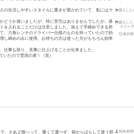
-
人の生活しやすいスタイルに重きが置かれていて、私にはマ
購入した
-
かどうか迷いましたが、特に苦労はありませんでしたが、基
購入した
トを入れることだけは注意しました。加えて手締めできる所
スリー
て、六角レンチのドライバー仕様のものを持っていたので効
違反報
増し締めのみに使用。お持ちの方は使った方がもちろん効率
、仕事も捗り、見事に仕上げることが出来ました。

ていたので雲泥の差！（笑）
投稿者情
たので、さあ２階へって、重くて運べず、箱からばらして使う部