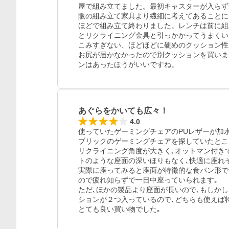
屋で組み立てました。最初キャスターが入らず
販の組み立て家具より繊細に考えてあることに
ほどで組み立て終わりました。レンチは前に組
とリクライニング金具と引っかかってうまくい
こみすぎない、ほどほどに硬めのクッション性
お尻が届かなかったので別クッションを買いま
あぐらをかいても広々！
4.0
使っていたゲーミングチェアのPUレザーが加
ブリックのゲーミングチェアを探していたとこ
リクライニング角度が大きく､オットマン付き
トのような座面の深いほりもなく､快適に座れそ
実際に座ってみると座面が特徴的な食パン形で
ので疲れ知らずで一日中座っていられます｡

ただ､ほかの製品より座面が長いので､もしか
ションが２つ入っているので､どちらも使えば特
とても良い買い物でした｡