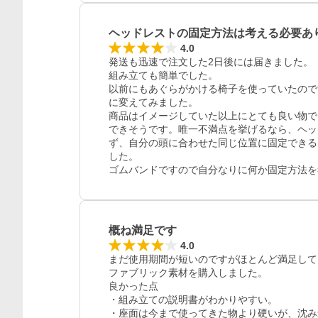
ヘッドレストの固定方法は考える必要あ
4.0
発送も迅速で注文した2日後には届きました。

組み立ても簡単でした。

以前にもあぐらがかける椅子を使っていたので
に変えてみました。

商品はイメージしていた以上にとても良い物で
できそうです。唯一不満点を挙げるなら、ヘッ
ず、自分の頭に合わせた同じ位置に固定できる
した。

ゴムバンドですので自分なりに何か固定方法を
レビュー
概ね満足です
4.0
まだ使用期間が短いのですがほとんど満足して
ファブリック素材を購入しました。

良かった点

・組み立ての説明書がわかりやすい。

・座面は今まで使ってきた物より硬いが、沈み