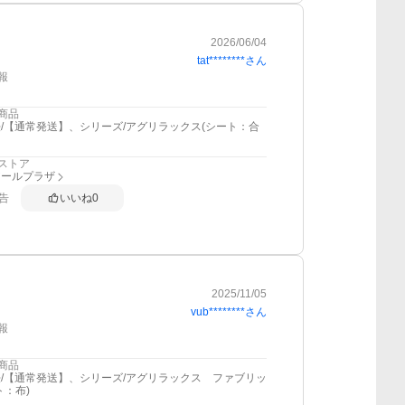
2026/06/04
tat********
さん
報
商品
/【通常発送】、シリーズ/アグリラックス(シート：合
ストア
アールプラザ
告
いいね
0
2025/11/05
vub********
さん
報
商品
/【通常発送】、シリーズ/アグリラックス ファブリッ
ト：布)