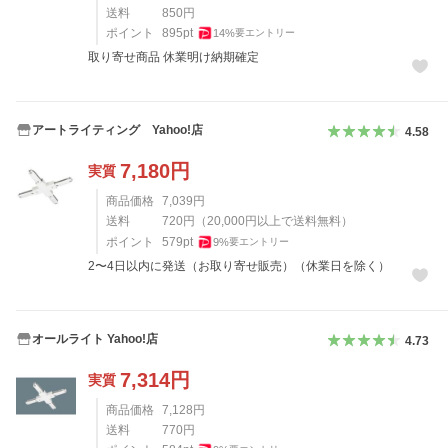
送料
850
円
ポイント
895
pt
14
%
要エントリー
取り寄せ商品 休業明け納期確定
アートライティング Yahoo!店
4.58
7,180
円
実質
商品価格
7,039
円
送料
720
円
（
20,000
円以上で送料無料）
ポイント
579
pt
9
%
要エントリー
2〜4日以内に発送（お取り寄せ販売）（休業日を除く）
オールライト Yahoo!店
4.73
7,314
円
実質
商品価格
7,128
円
送料
770
円