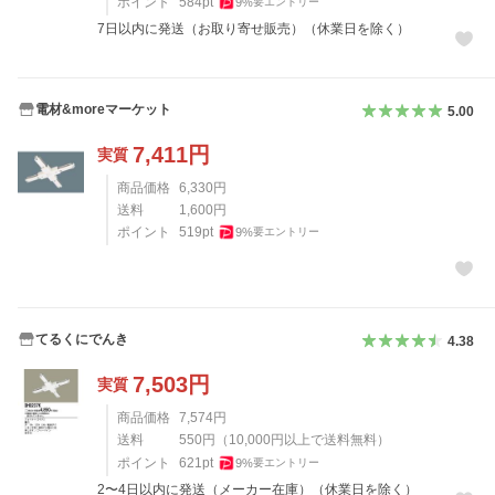
ポイント
584
pt
9
%
要エントリー
7日以内に発送（お取り寄せ販売）（休業日を除く）
電材&moreマーケット
5.00
7,411
円
実質
商品価格
6,330
円
送料
1,600
円
ポイント
519
pt
9
%
要エントリー
てるくにでんき
4.38
7,503
円
実質
商品価格
7,574
円
送料
550
円
（
10,000
円以上で送料無料）
ポイント
621
pt
9
%
要エントリー
2〜4日以内に発送（メーカー在庫）（休業日を除く）