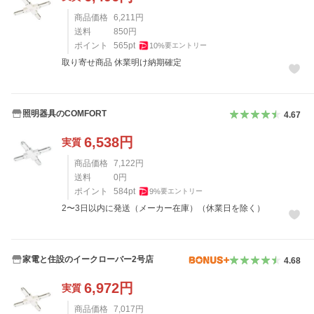
商品価格
6,211
円
送料
850
円
ポイント
565
pt
10
%
要エントリー
取り寄せ商品 休業明け納期確定
照明器具のCOMFORT
4.67
6,538
円
実質
商品価格
7,122
円
送料
0
円
ポイント
584
pt
9
%
要エントリー
2〜3日以内に発送（メーカー在庫）（休業日を除く）
家電と住設のイークローバー2号店
4.68
6,972
円
実質
商品価格
7,017
円