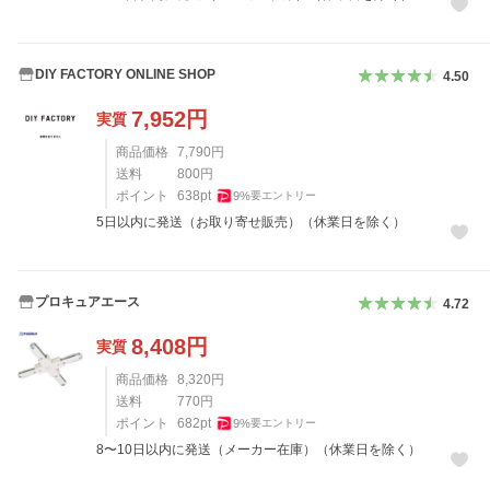
DIY FACTORY ONLINE SHOP
4.50
7,952
円
実質
商品価格
7,790
円
送料
800
円
ポイント
638
pt
9
%
要エントリー
5日以内に発送（お取り寄せ販売）（休業日を除く）
プロキュアエース
4.72
8,408
円
実質
商品価格
8,320
円
送料
770
円
ポイント
682
pt
9
%
要エントリー
8〜10日以内に発送（メーカー在庫）（休業日を除く）