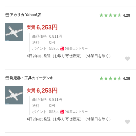
アカリカ Yahoo!店
4.29
6,253
円
実質
商品価格
6,811
円
送料
0
円
ポイント
558
pt
9
%
要エントリー
4日以内に発送（お取り寄せ販売）（休業日を除く）
測定器・工具のイーデンキ
4.39
6,253
円
実質
商品価格
6,811
円
送料
0
円
ポイント
558
pt
9
%
要エントリー
4日以内に発送（お取り寄せ販売）（休業日を除く）