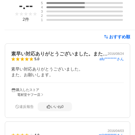
-.--
5
4
3
2
2
件
1
おすすめ順
素早い対応ありがとうございました。また…
2016/08/24
afu********
さん
5.0
素早い対応ありがとうございました。

また、お願いします。
購入したストア
電材堂ヤフー店
違反報告
いいね
0
2016/04/03