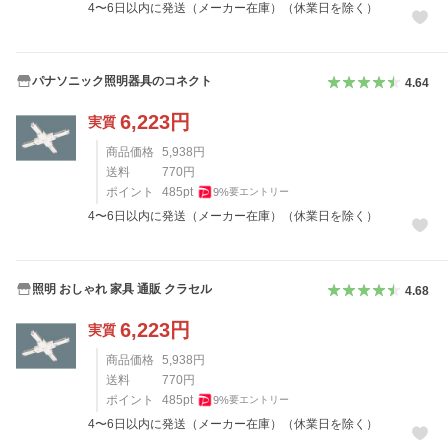
4〜6日以内に発送（メーカー在庫）（休業日を除く）
パナソニック照明器具のコネクト
4.64
6,223
円
実質
商品価格
5,938
円
送料
770
円
ポイント
485
pt
9
%
要エントリー
4〜6日以内に発送（メーカー在庫）（休業日を除く）
照明 おしゃれ 家具 通販 クラセル
4.68
6,223
円
実質
商品価格
5,938
円
送料
770
円
ポイント
485
pt
9
%
要エントリー
4〜6日以内に発送（メーカー在庫）（休業日を除く）