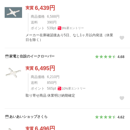
6,439
円
実質
商品価格
6,588
円
送料
390
円
ポイント
539
pt
9
%
要エントリー
メーカー在庫確認後あり5日、なし1ヶ月以内発送（休業
日を除く）
家電と住設のイークローバー
4.68
6,495
円
実質
商品価格
6,210
円
送料
850
円
ポイント
565
pt
10
%
要エントリー
取り寄せ商品 休業明け納期確定
あいあいショップさくら
4.62
6,496
円
実質