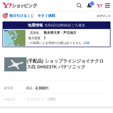
i
毎日引けるくじ 今すぐ挑戦
ログイン
地震情報
8月6日21時56分
ごろ発生
熊本県天草・芦北地方
震源地
3
最大震度
この地震による津波の心配はありません
詳細
(手配品) ショップラインジョイナクロ
ス白 DH0237K パナソニック
4,988
最安値
新品：
円
（
2
件
）
レビュー