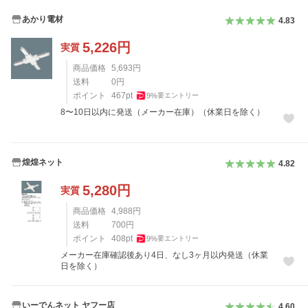
あかり電材
4.83
5,226
円
実質
商品価格
5,693
円
送料
0
円
ポイント
467
pt
9
%
要エントリー
8〜10日以内に発送（メーカー在庫）（休業日を除く）
煌煌ネット
4.82
5,280
円
実質
商品価格
4,988
円
送料
700
円
ポイント
408
pt
9
%
要エントリー
メーカー在庫確認後あり4日、なし3ヶ月以内発送（休業
日を除く）
いーでんネット ヤフー店
4.60