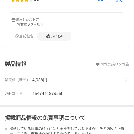
mik********
さん
4.0
購入したストア
電材堂ヤフー店
違反報告
いいね
0
概要
製品情報
情報の誤りを報告
4,988
円
最安値（新品）
4547441979558
JANコード
掲載商品情報の免責事項について
掲載している情報の精度には万全を期しておりますが、その内容の正確
性、安全性、有用性を保証するものではありません。