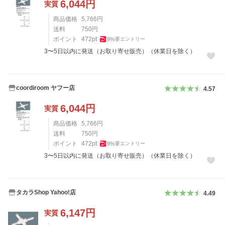
6,044
円
実質
商品価格
5,766
円
送料
750
円
ポイント
472
pt
9
%
要エントリー
3〜5日以内に発送（お取り寄せ販売）（休業日を除く）
coordiroom ヤフー店
4.57
6,044
円
実質
商品価格
5,766
円
送料
750
円
ポイント
472
pt
9
%
要エントリー
3〜5日以内に発送（お取り寄せ販売）（休業日を除く）
タカラShop Yahoo!店
4.49
6,147
円
実質