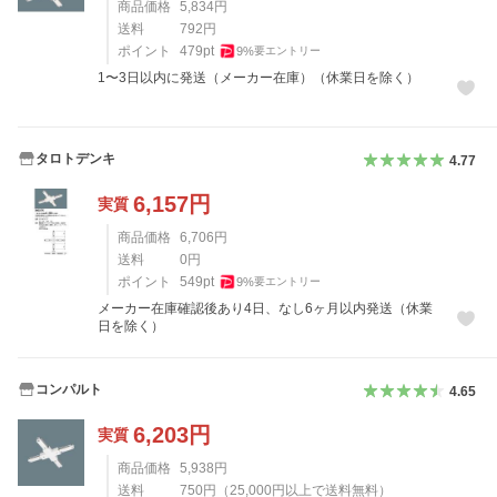
商品価格
5,834
円
送料
792
円
ポイント
479
pt
9
%
要エントリー
1〜3日以内に発送（メーカー在庫）（休業日を除く）
タロトデンキ
4.77
6,157
円
実質
商品価格
6,706
円
送料
0
円
ポイント
549
pt
9
%
要エントリー
メーカー在庫確認後あり4日、なし6ヶ月以内発送（休業
日を除く）
コンパルト
4.65
6,203
円
実質
商品価格
5,938
円
送料
750
円
（
25,000
円以上で送料無料）