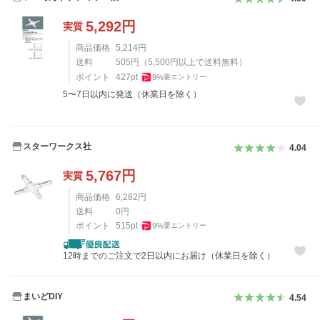
5,292
円
実質
商品価格
5,214
円
送料
505
円
（
5,500
円以上で送料無料）
ポイント
427
pt
9
%
要エントリー
5〜7日以内に発送（休業日を除く）
スターワークス社
4.04
5,767
円
実質
商品価格
6,282
円
送料
0
円
ポイント
515
pt
9
%
要エントリー
12時までのご注文で2日以内にお届け（休業日を除く）
まいどDIY
4.54