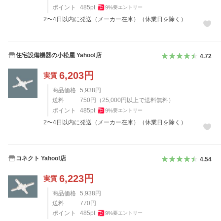
ポイント
485
pt
9
%
要エントリー
2〜4日以内に発送（メーカー在庫）（休業日を除く）
住宅設備機器の小松屋 Yahoo!店
4.72
6,203
円
実質
商品価格
5,938
円
送料
750
円
（
25,000
円以上で送料無料）
ポイント
485
pt
9
%
要エントリー
2〜4日以内に発送（メーカー在庫）（休業日を除く）
コネクト Yahoo!店
4.54
6,223
円
実質
商品価格
5,938
円
送料
770
円
ポイント
485
pt
9
%
要エントリー