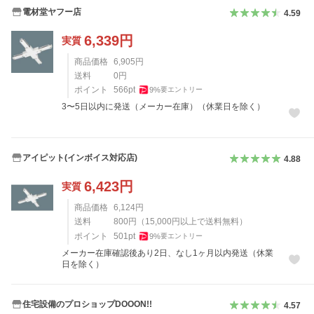
電材堂ヤフー店
4.59
6,339
円
実質
商品価格
6,905
円
送料
0
円
ポイント
566
pt
9
%
要エントリー
3〜5日以内に発送（メーカー在庫）（休業日を除く）
アイピット(インボイス対応店)
4.88
6,423
円
実質
商品価格
6,124
円
送料
800
円
（
15,000
円以上で送料無料）
ポイント
501
pt
9
%
要エントリー
メーカー在庫確認後あり2日、なし1ヶ月以内発送（休業
日を除く）
住宅設備のプロショップDOOON!!
4.57