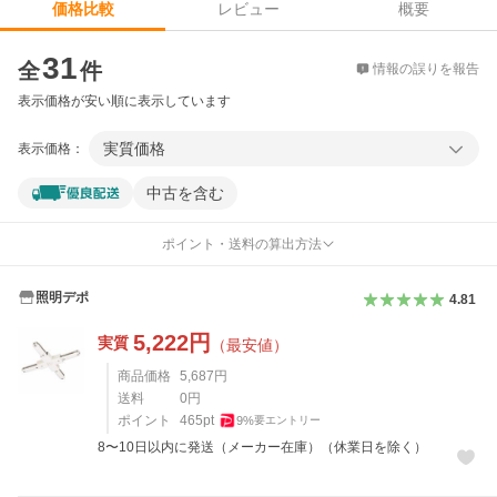
レビュー
概要
価格比較
価格比較
31
全
件
情報の誤りを報告
表示価格が安い順に表示しています
実質価格
表示価格：
中古を含む
ポイント・送料の算出方法
照明デポ
4.81
5,222
円
実質
（最安値）
商品価格
5,687
円
送料
0
円
ポイント
465
pt
9
%
要エントリー
8〜10日以内に発送（メーカー在庫）（休業日を除く）