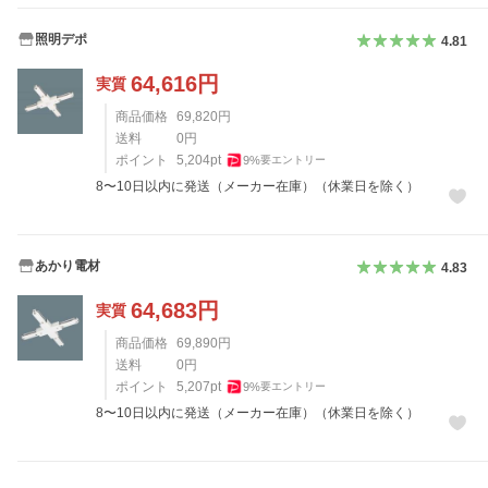
照明デポ
4.81
64,616
円
実質
商品価格
69,820
円
送料
0
円
ポイント
5,204
pt
9
%
要エントリー
8〜10日以内に発送（メーカー在庫）（休業日を除く）
あかり電材
4.83
64,683
円
実質
商品価格
69,890
円
送料
0
円
ポイント
5,207
pt
9
%
要エントリー
8〜10日以内に発送（メーカー在庫）（休業日を除く）
レビュー