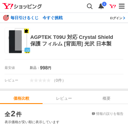
i
毎日引けるくじ 今すぐ挑戦
ログイン
AGPTEK T09U 対応 Crystal Shield
保護 フィルム [背面用] 光沢 日本製
998
最安値
新品：
円
（
0
件
）
レビュー
レビュー
概要
価格比較
価格比較
2
全
件
情報の誤りを報告
表示価格が安い順に表示しています