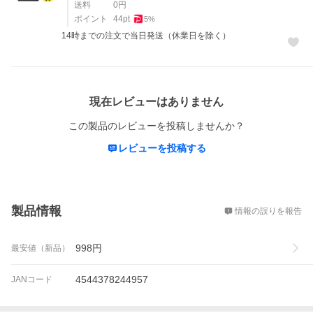
送料
0
円
ポイント
44
pt
5
%
14時までの注文で当日発送（休業日を除く）
レビュー
現在レビューはありません
この製品のレビューを投稿しませんか？
レビューを投稿する
概要
製品情報
情報の誤りを報告
998
円
最安値（新品）
4544378244957
JANコード