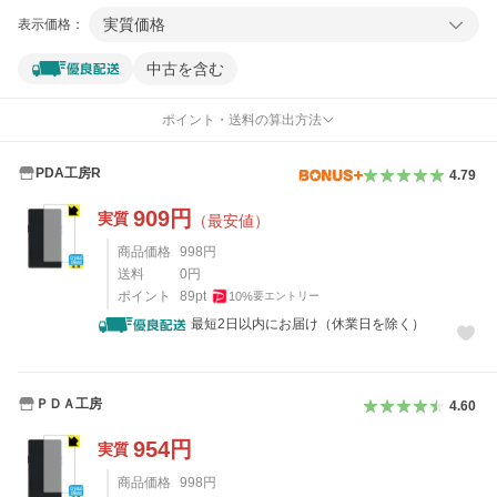
実質価格
表示価格：
中古を含む
ポイント・送料の算出方法
PDA工房R
4.79
909
円
実質
（最安値）
商品価格
998
円
送料
0
円
ポイント
89
pt
10
%
要エントリー
最短2日以内にお届け（休業日を除く）
ＰＤＡ工房
4.60
954
円
実質
商品価格
998
円