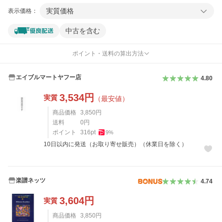
実質価格
表示価格：
中古を含む
ポイント・送料の算出方法
エイブルマートヤフー店
4.80
3,534
円
実質
（最安値）
商品価格
3,850
円
送料
0
円
ポイント
316
pt
9
%
10日以内に発送（お取り寄せ販売）（休業日を除く）
楽譜ネッツ
4.74
3,604
円
実質
商品価格
3,850
円