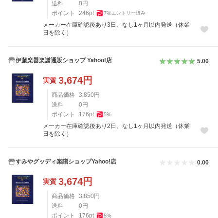
送料
0
円
ポイント
246
pt
7
%
エントリー済み
メーカー在庫確認後あり3日、なし1ヶ月以内発送（休業
日を除く）
伊藤楽器楽譜通販ショップ Yahoo!店
5.00
3,674
円
実質
商品価格
3,850
円
送料
0
円
ポイント
176
pt
5
%
メーカー在庫確認後あり2日、なし1ヶ月以内発送（休業
日を除く）
すみやグッディ楽譜ショップYahoo!店
0.00
3,674
円
実質
商品価格
3,850
円
送料
0
円
ポイント
176
pt
5
%