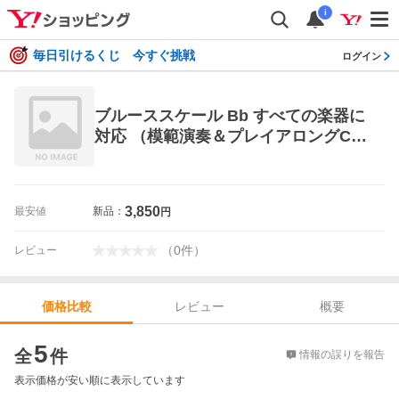
i
毎日引けるくじ 今すぐ挑戦
ログイン
ブルーススケール Bb すべての楽器に
対応 （模範演奏＆プレイアロングCD
付） （ジャズインプロヴィゼイショ
ンのための必須ツール）
3,850
最安値
新品：
円
（
0
件
）
レビュー
レビュー
概要
価格比較
価格比較
5
全
件
情報の誤りを報告
表示価格が安い順に表示しています