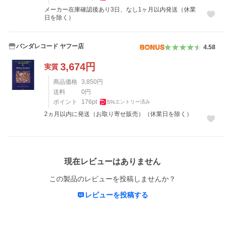
メーカー在庫確認後あり3日、なし1ヶ月以内発送（休業
日を除く）
バンダレコード ヤフー店
4.58
3,674
円
実質
商品価格
3,850
円
送料
0
円
ポイント
176
pt
5
%
エントリー済み
2ヵ月以内に発送（お取り寄せ販売）（休業日を除く）
レビュー
現在レビューはありません
この製品のレビューを投稿しませんか？
レビューを投稿する