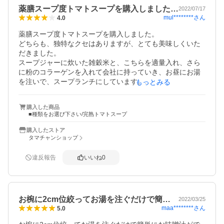
薬膳スープ度トマトスープを購入しました…
2022/07/17
mul********
さん
4.0
薬膳スープ度トマトスープを購入しました。

どちらも、独特なクセはありますが、とても美味しくいた
だきました。

スープジャーに炊いた雑穀米と、こちらを適量入れ、さら
に粉のコラーゲンを入れて会社に持っていき、お昼にお湯
を注いで、スープランチにしています。

もっとみる
手軽に美味しく、健康にも美容にもいいので、今後もリピ
購入した商品
ートしていきたいと思います‼︎
■種類をお選び下さい/完熟トマトスープ
購入したストア
タマチャンショップ
違反報告
いいね
0
お椀に2cm位絞ってお湯を注ぐだけで簡…
2022/03/25
maa********
さん
5.0