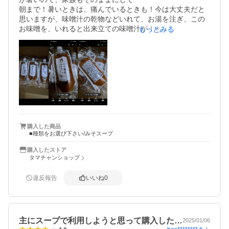
朝まで！暑いときは、痛んでいるときも！今は大丈夫だと
思いますが、味噌汁の乾物などいれて、お湯を注ぎ、この
お味噌を、いれると出来立ての味噌汁が！ちょっとはまっ
もっとみる
てます！楽チンだし！
購入した商品
■種類をお選び下さい/みそスープ
購入したストア
タマチャンショップ
違反報告
いいね
0
主にスープで利用しようと思って購入した…
2025/01/06