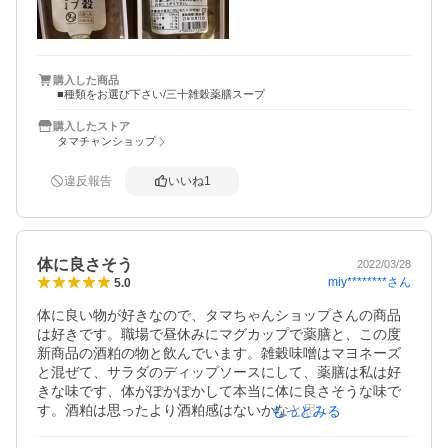
購入した商品
■種類をお選び下さい/三十雑穀薬膳スープ
購入したストア
タマチャンショップ
違反報告
いいね
1
体に良さそう
2022/03/28
miy********
さん
5.0
体に良い物が好きなので、タマちゃんショップさんの商品
は好きです。職場で昼休みにマグカップで薬膳と、この度
新商品の酒粕の物と飲んでいます。雑穀味噌はマヨネーズ
と混ぜて、サラダのディップソースにして、薬膳は私は好
きな味です、体がぽかぽかして本当に体に良さそうな味で
す。酒粕は思ったより酒粕感はないかなと思います。飲み
もっとみる
やすく出来ております