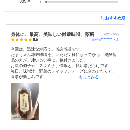
885
件
1
おすすめ順
身体に、最高、美味しい雑穀味噌、薬膳
2021/05/22
mwm********
さん
5.0
今回は、迅速な対応で、感謝感激です。

たまちゃん雑穀味噌を、いただく様になってから、発酵食
品の力が、凄い良い事に、気付きました。

お腹の調子や、スタミナ、快眠と、良い事だらけです。

毎日、味噌汁、野菜のディップ、チーズに合わせたりと、
食事が楽しみです。

もっとみる
この時代だからこそ、食の在り方、毎日採るものですか
ら、どうせなら、身体に良いものに辿り着いた、昨今で
す。