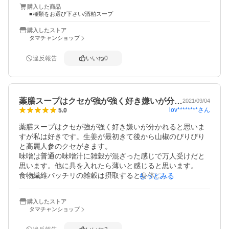
購入した商品
■種類をお選び下さい/酒粕スープ
購入したストア
タマチャンショップ
違反報告
いいね
0
薬膳スープはクセが強が強く好き嫌いが分…
2021/09/04
lov********
さん
5.0
薬膳スープはクセが強が強く好き嫌いが分かれると思いま
すが私は好きです。生姜が最初きて後から山椒のぴりぴり
と高麗人参のクセがきます。

味噌は普通の味噌汁に雑穀が混ざった感じで万人受けだと
思います。他に具を入れたら薄いと感じると思います。

食物繊維バッチリの雑穀は摂取すると身体にしみるという
もっとみる
か落ち着くのがわかります。お腹の調子もいいです。
購入したストア
タマチャンショップ