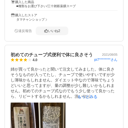
購入した商品
■種類をお選び下さい/三十雑穀薬膳スープ
購入したストア
タマチャンショップ
違反報告
いいね
2
初めてのチューブ式便利で体に良さそう
2021/08/05
pi7********
さん
4.0
姉が買って良かったと聞いて注文してみました。体に良さ
そうなものが入ってたし、チューブで使いやすいですが少
し薄味かもしれません。ダイエット中なので薄味でちょう
どいいと思ってますが、量の調整が少し難しいかもしれま
せん。初めてのチューブ式なのでもう少し使って良かった
ら、リピートするかもしれません。洗い物減るし、場所も
もっとみる
取らないので便利だと思います。