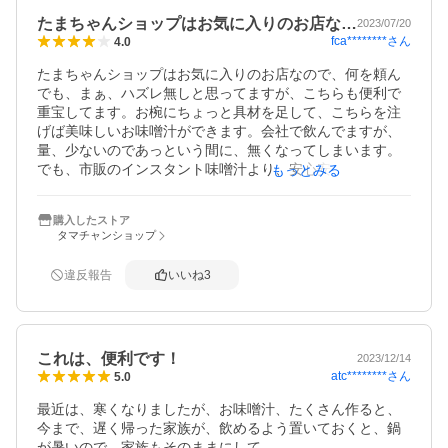
たまちゃんショップはお気に入りのお店な…
2023/07/20
fca********
さん
4.0
たまちゃんショップはお気に入りのお店なので、何を頼ん
でも、まぁ、ハズレ無しと思ってますが、こちらも便利で
重宝してます。お椀にちょっと具材を足して、こちらを注
げば美味しいお味噌汁ができます。会社で飲んでますが、
量、少ないのであっという間に、無くなってしまいます。
でも、市販のインスタント味噌汁より、安心安全に飲める
もっとみる
気がします。
購入したストア
タマチャンショップ
違反報告
いいね
3
これは、便利です！
2023/12/14
atc********
さん
5.0
最近は、寒くなりましたが、お味噌汁、たくさん作ると、
今まで、遅く帰った家族が、飲めるよう置いておくと、鍋
が暑いので、家族もそのままにして
