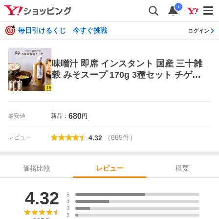
i
毎日引けるくじ 今すぐ挑戦
ログイン
味噌汁 即席 インスタント 国産 三十雑
穀 みそスープ 170g 3種セット チゲ
薬膳 チューブ式 キャンプ飯
680
最安値
新品：
円
（
885
件
）
レビュー
4.32
価格比較
概要
レビュー
レビュー
4.32
5
4
3
2