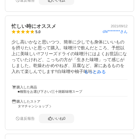
違反報告
いいね
2
忙しい時にオススメ
2021/09/12
chi********
さん
5.0
少し高いかなと思いつつ、簡単に少しでも身体にいいもの
を摂りたいと思って購入。味噌汁で飲んだところ、予想以
上に美味しい!!フリーズドライの味噌汁にはよくお世話にな
っていたけれど、こっちの方が「生きた味噌」って感じが
しました。乾燥わかめやねぎ、豆腐など、家にあるものを
入れて楽しんでします!!白味噌や柚子味噌とかもあると嬉し
もっとみる
いです。
購入した商品
■種類をお選び下さい/三十雑穀味噌スープ
購入したストア
タマチャンショップ
違反報告
いいね
0