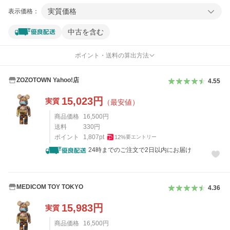
実質価格
表示価格：
中古を含む
ポイント・送料の算出方法
ZOZOTOWN Yahoo!店
4.55
15,023
円
実質
（最安値）
商品価格
16,500
円
送料
330
円
ポイント
1,807
pt
12
%
要エントリー
24時までのご注文で2日以内にお届け
MEDICOM TOY TOKYO
4.36
15,983
円
実質
商品価格
16,500
円