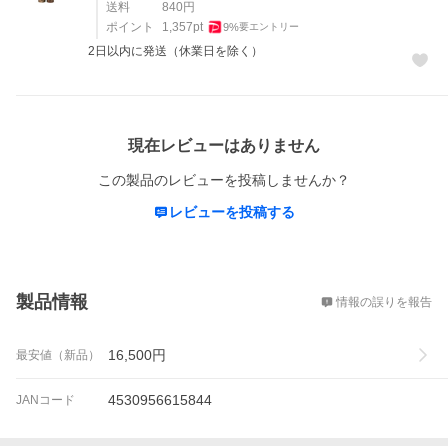
送料
840
円
ポイント
1,357
pt
9
%
要エントリー
2日以内に発送（休業日を除く）
レビュー
現在レビューはありません
この製品のレビューを投稿しませんか？
レビューを投稿する
概要
製品情報
情報の誤りを報告
16,500
円
最安値（新品）
4530956615844
JANコード