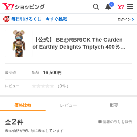
i
毎日引けるくじ 今すぐ挑戦
ログイン
【公式】 BE@RBRICK The Garden
of Earthly Delights Triptych 400％
ベアブリック フィギュア おもちゃ お
しゃれ
16,500
最安値
新品：
円
（
0
件
）
レビュー
レビュー
概要
価格比較
価格比較
2
全
件
情報の誤りを報告
表示価格が安い順に表示しています