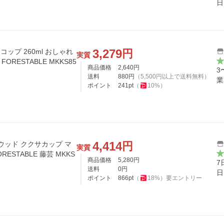
日
3,279
円
コップ 260ml おしゃれ
実質
ORESTABLE MKKS85
商品価格
2,640
円
3
送料
880
円
（
5,500
円以上で送料無料）
業
ポイント
241
pt
（
10
%）
4,414
円
 ウッド ククサカップ マ
実質
RESTABLE 藤芸 MKKS
商品価格
5,280
円
7
送料
0
円
日
ポイント
866
pt
（
18
%）
要エントリー