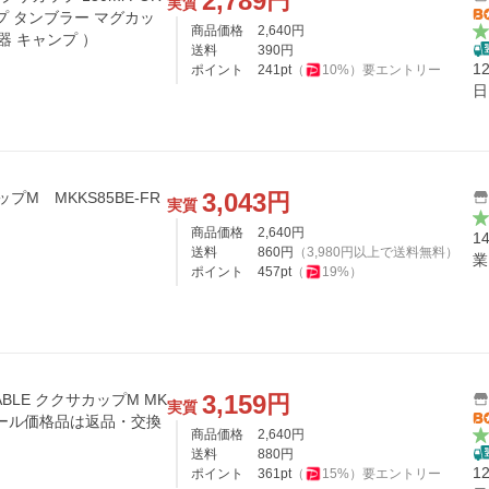
2,789
円
実質
コップ タンブラー マグカッ
商品価格
2,640
円
器 キャンプ ）
送料
390
円
1
ポイント
241
pt
（
10
%）
要エントリー
日
3,043
円
ップM MKKS85BE-FR
実質
商品価格
2,640
円
1
送料
860
円
（
3,980
円以上で送料無料）
業
ポイント
457
pt
（
19
%）
3,159
円
BLE ククサカップM MK
実質
【セール価格品は返品・交換
商品価格
2,640
円
送料
880
円
1
ポイント
361
pt
（
15
%）
要エントリー