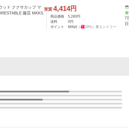
4,414
円
 ウッド ククサカップ マ
実質
RESTABLE 藤芸 MKKS
商品価格
5,280
円
7
送料
0
円
日
ポイント
866
pt
（
18
%）
要エントリー