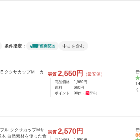
条件指定：
中古を含む
2,550
円
Ｍ カ
実質
（最安値）
商品価格
1,980
円
1
送料
660
円
く
ポイント
90
pt
（
5
%）
2,570
円
スタブル ククサカップMサ
実質
 天然木 自然素材を使った食
商品価格
1,980
円