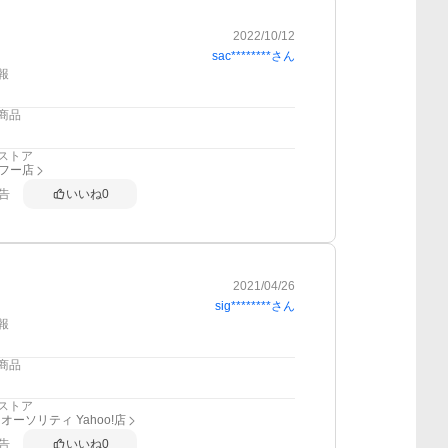
2022/10/12
sac********
さん
報
商品
ストア
sヤフー店
告
いいね
0
2021/04/26
sig********
さん
報
商品
ストア
オーソリティ Yahoo!店
告
いいね
0