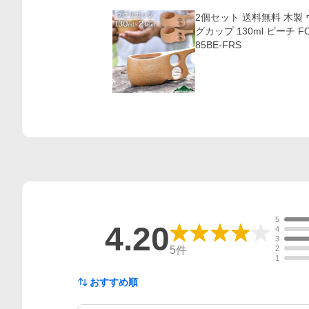
2個セット 送料無料 木製
グカップ 130ml ビーチ FO
85BE-FRS
5
4.20
4
3
5
件
2
1
おすすめ順