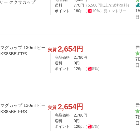
リー ククサカップ
送料
770
円
（
5,500
円以上で送料無料）
1
ポイント
180
pt
（
10
%）
要エントリー
日
2,654
円
マグカップ 130ml ビー
実質
KS85BE-FRS
商品価格
2,780
円
7
送料
0
円
日
ポイント
126
pt
（
5
%）
2,654
円
マグカップ 130ml ビー
実質
KS85BE-FRS
商品価格
2,780
円
7
送料
0
円
日
ポイント
126
pt
（
5
%）