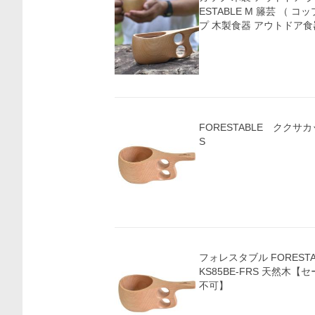
ESTABLE M 籐芸 （ 
プ 木製食器 アウトドア食
FORESTABLE ククサカ
S
フォレスタブル FORESTA
KS85BE-FRS 天然木
不可】