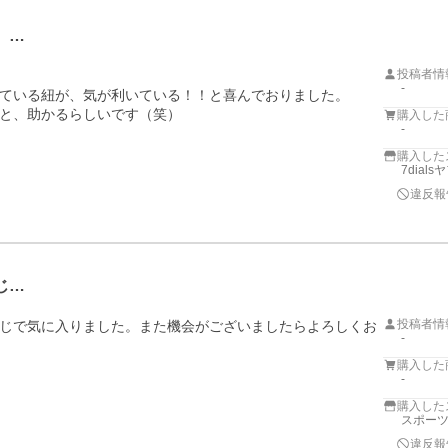
。…
投稿者情
-
ている紐が、気が利いている！！と喜んでおりました。

と、助かるらしいです（笑）
購入した
-
購入した
7dial
違反報
じ…
投稿者情
じで気に入りました。また機会がございましたらよろしくお
-
購入した
-
購入した
スポーツ
違反報