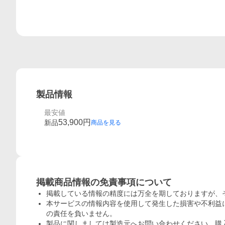
製品情報
最安値
53,900
円
新品
商品を見る
概要
掲載商品情報の免責事項について
掲載している情報の精度には万全を期しておりますが、
本サービスの情報内容を使用して発生した損害や不利益に
の責任を負いません。
製品に関しましては製造元へお問い合わせください。購