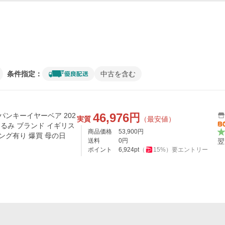
条件指定：
中古を含む
46,976
円
パンキーイヤーベア 202
実質
（最安値）
ぬいぐるみ ブランド イギリス
商品価格
53,900
円
ング有り 爆買 母の日
送料
0
円
翌
ポイント
6,924
pt
（
15
%）
要エントリー