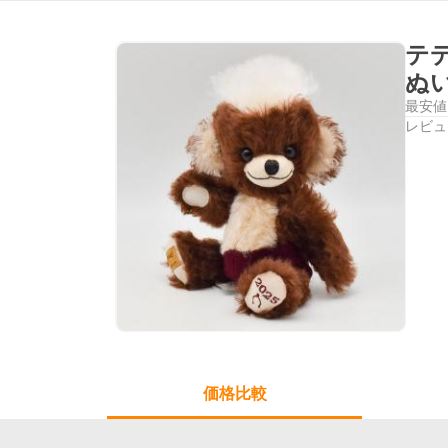
テデ
ぬ
最安値
レビュ
価格比較