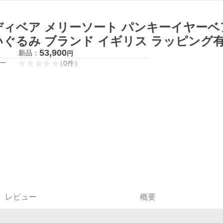
ィベア メリーソート パンキーイヤーベア 20
いぐるみ ブランド イギリス ラッピング有
53,900
新品：
円
ー
（
0
件
）
レビュー
概要