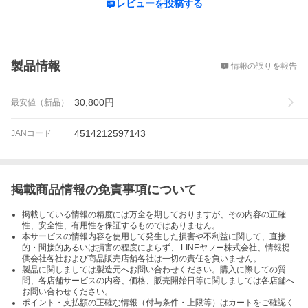
レビューを投稿する
概要
製品情報
情報の誤りを報告
30,800
円
最安値（新品）
4514212597143
JANコード
掲載商品情報の免責事項について
掲載している情報の精度には万全を期しておりますが、その内容の正確
性、安全性、有用性を保証するものではありません。
本サービスの情報内容を使用して発生した損害や不利益に関して、直接
的・間接的あるいは損害の程度によらず、 LINEヤフー株式会社、情報提
供会社各社および商品販売店舗各社は一切の責任を負いません。
製品に関しましては製造元へお問い合わせください。購入に際しての質
問、各店舗サービスの内容、価格、販売開始日等に関しましては各店舗へ
お問い合わせください。
ポイント・支払額の正確な情報（付与条件・上限等）はカートをご確認く