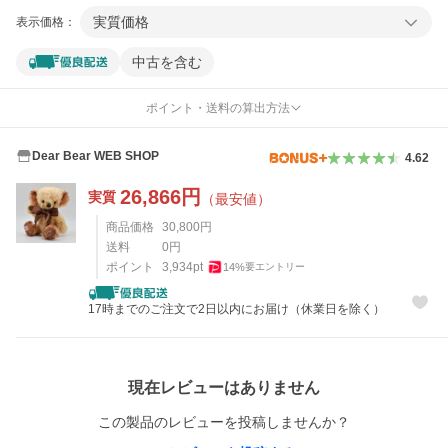
実質価格
表示価格：
中古を含む
ポイント・送料の算出方法
Dear Bear WEB SHOP
4.62
26,866
円
実質
（最安値）
商品価格
30,800
円
送料
0
円
ポイント
3,934
pt
14
%
要エントリー
17時までのご注文で2日以内にお届け（休業日を除く）
レビュー
現在レビューはありません
この製品のレビューを投稿しませんか？