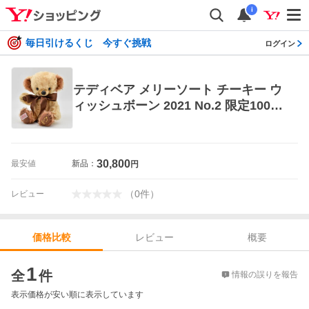
i
毎日引けるくじ 今すぐ挑戦
ログイン
テディベア メリーソート チーキー ウ
ィッシュボーン 2021 No.2 限定100体
ぬいぐるみ ブランド イギリス 爆買 母
の日
30,800
最安値
新品：
円
（
0
件
）
レビュー
レビュー
概要
価格比較
価格比較
1
全
件
情報の誤りを報告
表示価格が安い順に表示しています