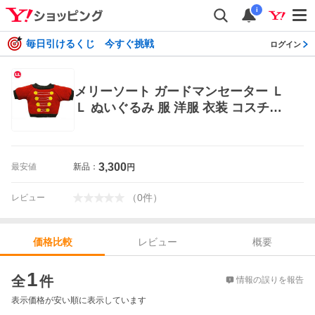
i
毎日引けるくじ 今すぐ挑戦
ログイン
メリーソート ガードマンセーター Ｌ
Ｌ ぬいぐるみ 服 洋服 衣装 コスチュ
ーム 着せ替え 爆買 母の日
3,300
最安値
新品：
円
（
0
件
）
レビュー
レビュー
概要
価格比較
価格比較
1
全
件
情報の誤りを報告
表示価格が安い順に表示しています