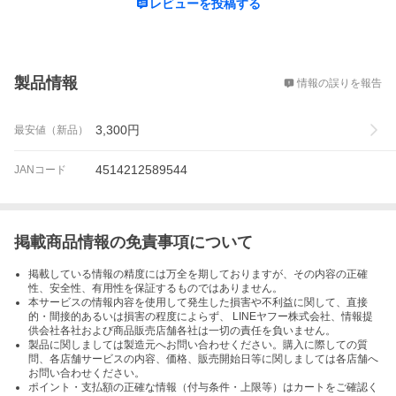
レビューを投稿する
概要
製品情報
情報の誤りを報告
3,300
円
最安値（新品）
4514212589544
JANコード
掲載商品情報の免責事項について
掲載している情報の精度には万全を期しておりますが、その内容の正確
性、安全性、有用性を保証するものではありません。
本サービスの情報内容を使用して発生した損害や不利益に関して、直接
的・間接的あるいは損害の程度によらず、 LINEヤフー株式会社、情報提
供会社各社および商品販売店舗各社は一切の責任を負いません。
製品に関しましては製造元へお問い合わせください。購入に際しての質
問、各店舗サービスの内容、価格、販売開始日等に関しましては各店舗へ
お問い合わせください。
ポイント・支払額の正確な情報（付与条件・上限等）はカートをご確認く