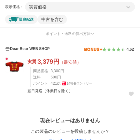
実質価格
表示価格：
中古を含む
ポイント・送料の算出方法
Dear Bear WEB SHOP
4.62
3,379
円
実質
（最安値）
商品価格
3,300
円
送料
500
円
ポイント
421
pt
14
%
要エントリー
翌日発送（休業日を除く）
レビュー
現在レビューはありません
この製品のレビューを投稿しませんか？