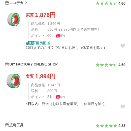
ココデカウ
4.60
1,876
円
実質
商品価格
1,346
円
送料
590
円
（
3,980
円以上で送料無料）
ポイント
60
pt
5
%
16時までのご注文で明日にお届け（休業日を除く）
DIY FACTORY ONLINE SHOP
4.50
1,894
円
実質
商品価格
1,145
円
送料
800
円
ポイント
51
pt
5
%
4日以内に発送（お取り寄せ販売）（休業日を除く）
広島工具
4.83