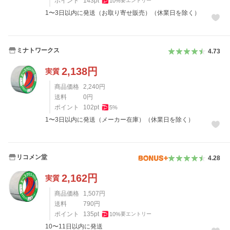
ポイント
143
pt
10
%
要エントリー
1〜3日以内に発送（お取り寄せ販売）（休業日を除く）
ミナトワークス
4.73
2,138
円
実質
商品価格
2,240
円
送料
0
円
ポイント
102
pt
5
%
1〜3日以内に発送（メーカー在庫）（休業日を除く）
リコメン堂
4.28
2,162
円
実質
商品価格
1,507
円
送料
790
円
ポイント
135
pt
10
%
要エントリー
10〜11日以内に発送