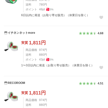
送料
780
円
ポイント
48
pt
5
%
6日以内に発送（お取り寄せ販売）（休業日を除く）
イチネンネットmore
4.68
1,811
円
実質
商品価格
974
円
送料
880
円
ポイント
43
pt
5
%
1〜3日以内に発送（お取り寄せ販売）（休業日を除く）
RECOROOM
4.51
1,811
円
実質
商品価格
974
円
送料
880
円