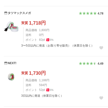
タツマックスメガ
4.78
1,718
円
実質
商品価格
1,800
円
送料
0
円
ポイント
82
pt
5
%
3〜5日以内に発送（お取り寄せ販売）（休業日を除く）
NEXT!
4.49
1,730
円
実質
商品価格
1,188
円
送料
594
円
ポイント
52
pt
5
%
3日以内に発送（休業日を除く）