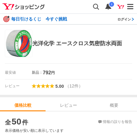
i
毎日引けるくじ 今すぐ挑戦
ログイン
光洋化学 エースクロス気密防水両面
792
最安値
新品：
円
（
12
件
）
レビュー
5.00
レビュー
概要
価格比較
価格比較
50
全
件
情報の誤りを報告
表示価格が安い順に表示しています