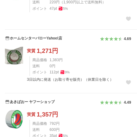
送料
220
円
（
1,900
円以上で送料無料）
ポイント
47
pt
5
%
ホームセンターバローYahoo!店
4.69
1,271
円
実質
商品価格
1,383
円
送料
0
円
ポイント
112
pt
9
%
3日以内に発送（お取り寄せ販売）（休業日を除く）
あきばおー ヤフーショップ
4.49
1,357
円
実質
商品価格
792
円
送料
600
円
ポイント
35
pt
5
%