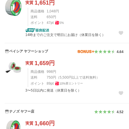
1,651
円
実質
商品価格
1,048
円
送料
650
円
ポイント
47
pt
5
%
14時までのご注文で明日にお届け（休業日を除く）
ベイシア ヤフーショップ
4.64
1,659
円
実質
商品価格
998
円
送料
750
円
（
5,500
円以上で送料無料）
ポイント
89
pt
10
%
要エントリー
3〜5日以内に発送（休業日を除く）
ナノズ ヤフー店
4.52
1,660
円
実質