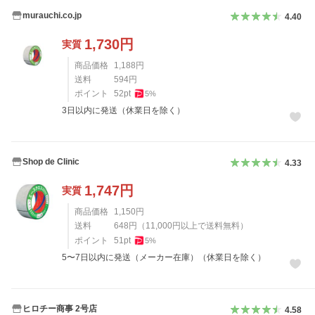
murauchi.co.jp
4.40
1,730
円
実質
商品価格
1,188
円
送料
594
円
ポイント
52
pt
5
%
3日以内に発送（休業日を除く）
Shop de Clinic
4.33
1,747
円
実質
商品価格
1,150
円
送料
648
円
（
11,000
円以上で送料無料）
ポイント
51
pt
5
%
5〜7日以内に発送（メーカー在庫）（休業日を除く）
ヒロチー商事 2号店
4.58