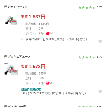
ミナトワークス
4.73
1,537
円
実質
商品価格
1,610
円
送料
0
円
ポイント
73
pt
5
%
7日以内に発送（お取り寄せ販売）（休業日を除く）
プロキュアエース
4.72
1,573
円
実質
商品価格
955
円
送料
660
円
ポイント
42
pt
5
%
14時までのご注文で明日にお届け（休業日を除く）
HJN ヤフー店