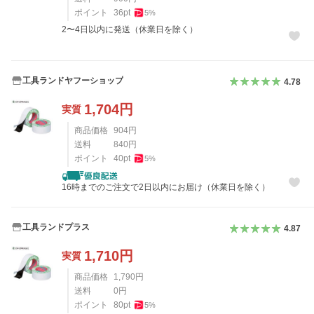
ポイント
36
pt
5
%
2〜4日以内に発送（休業日を除く）
工具ランドヤフーショップ
4.78
1,704
円
実質
商品価格
904
円
送料
840
円
ポイント
40
pt
5
%
16時までのご注文で2日以内にお届け（休業日を除く）
工具ランドプラス
4.87
1,710
円
実質
商品価格
1,790
円
送料
0
円
ポイント
80
pt
5
%