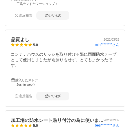
工具ランドヤフーショップ
違反報告
いいね
0
品質よし
2022/03/25
min********
さん
5.0
コンテナハウスのサッシを取り付ける際に両面防水テープ
として使用しましたが雨漏りもせず、とてもよかったで
す。
購入したストア
Joshin web
違反報告
いいね
0
加工場の防水シート貼り付けの為に使いま…
2023/02/02
bes********
さん
5.0