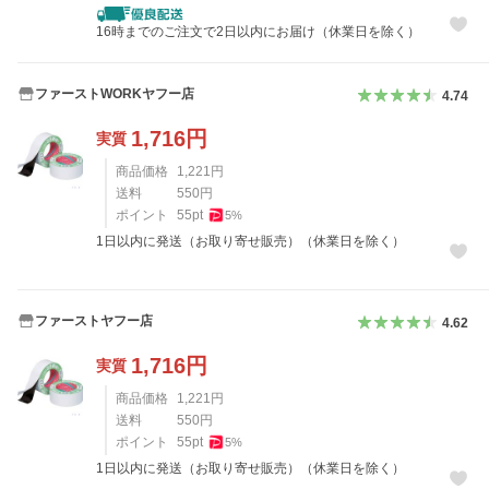
16時までのご注文で2日以内にお届け（休業日を除く）
ファーストWORKヤフー店
4.74
1,716
円
実質
商品価格
1,221
円
送料
550
円
ポイント
55
pt
5
%
1日以内に発送（お取り寄せ販売）（休業日を除く）
ファーストヤフー店
4.62
1,716
円
実質
商品価格
1,221
円
送料
550
円
ポイント
55
pt
5
%
1日以内に発送（お取り寄せ販売）（休業日を除く）