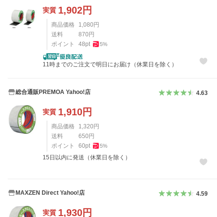
1,902
円
実質
商品価格
1,080
円
送料
870
円
ポイント
48
pt
5
%
11時までのご注文で明日にお届け（休業日を除く）
総合通販PREMOA Yahoo!店
4.63
1,910
円
実質
商品価格
1,320
円
送料
650
円
ポイント
60
pt
5
%
15日以内に発送（休業日を除く）
MAXZEN Direct Yahoo!店
4.59
1,930
円
実質