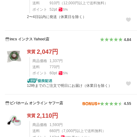
送料
910
円
（
12,000
円以上で送料無料）
ポイント
52
pt
5
%
2〜4日以内に発送（休業日を除く）
incs インクス Yahoo!店
4.84
2,047
円
実質
商品価格
1,337
円
送料
770
円
ポイント
60
pt
5
%
12時までのご注文で明日にお届け（休業日を除く）
ビバホーム オンライン ヤフー店
4.55
2,110
円
実質
商品価格
1,593
円
送料
660
円
（
7,000
円以上で送料無料）