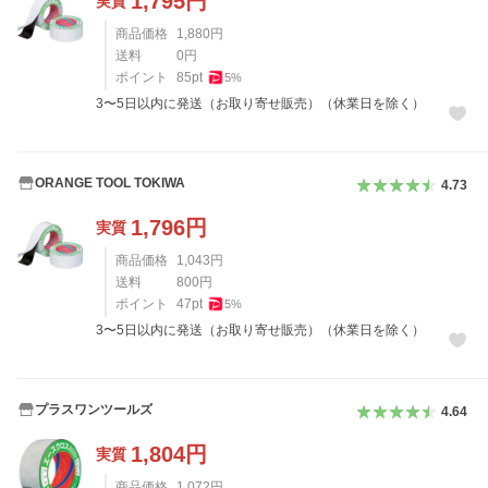
1,795
円
実質
商品価格
1,880
円
送料
0
円
ポイント
85
pt
5
%
3〜5日以内に発送（お取り寄せ販売）（休業日を除く）
ORANGE TOOL TOKIWA
4.73
1,796
円
実質
商品価格
1,043
円
送料
800
円
ポイント
47
pt
5
%
3〜5日以内に発送（お取り寄せ販売）（休業日を除く）
プラスワンツールズ
4.64
1,804
円
実質
商品価格
1,072
円