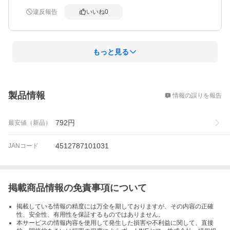
違反報告
いいね
0
もっと見る
概要
製品情報
情報の誤りを報告
792
円
最安値（新品）
4512787101031
JANコード
掲載商品情報の免責事項について
掲載している情報の精度には万全を期しておりますが、その内容の正確
性、安全性、有用性を保証するものではありません。
本サービスの情報内容を使用して発生した損害や不利益に関して、直接