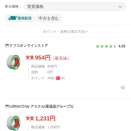
実質価格
表示価格：
中古を含む
ポイント・送料の算出方法
ナフコオンラインストア
4.26
954
円
実質
（最安値）
商品価格
998
円
送料
0
円
ポイント
44
pt
5
%
LOHACO by アスクル(直送品グループ1)
1,231
円
実質
商品価格
1,058
円