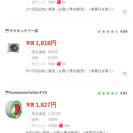
ポイント
43
pt
5
%
1〜3日以内に発送（お取り寄せ販売）（休業日を除く）
ヤマキシヤフー店
4.64
1,818
円
実質
商品価格
992
円
送料
870
円
ポイント
44
pt
5
%
5〜7日以内に発送（お取り寄せ販売）（休業日を除く）
KanamonoYaSan KYS
4.61
1,827
円
実質
商品価格
1,251
円
送料
780
円
ポイント
204
pt
18
%
6日以内に発送（お取り寄せ販売）（休業日を除く）