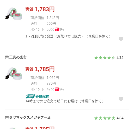
1,783
円
実質
商品価格
1,343
円
送料
500
円
ポイント
60
pt
5
%
1〜2日以内に発送（お取り寄せ販売）（休業日を除く）
工具の楽市
4.72
1,785
円
実質
商品価格
1,062
円
送料
770
円
ポイント
47
pt
5
%
14時までのご注文で明日にお届け（休業日を除く）
タツマックスメガヤフー店
4.84