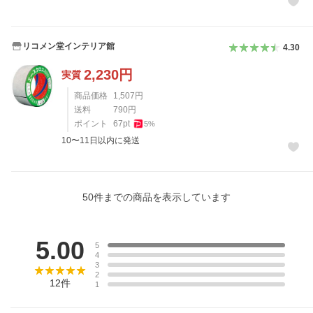
リコメン堂インテリア館
4.30
2,230
円
実質
商品価格
1,507
円
送料
790
円
ポイント
67
pt
5
%
10〜11日以内に発送
50
件までの商品を表示しています
レビュー
5.00
5
4
3
2
12
件
1