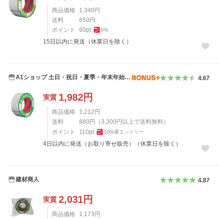
商品価格
1,340
円
送料
650
円
ポイント
60
pt
5
%
15日以内に発送（休業日を除く）
A1ショップ 土日・祝日・夏季・年末年始休
4.67
業
1,982
円
実質
商品価格
1,212
円
送料
880
円
（
3,300
円以上で送料無料）
ポイント
110
pt
10
%
要エントリー
4日以内に発送（お取り寄せ販売）（休業日を除く）
建材商人
4.87
2,031
円
実質
商品価格
1,173
円