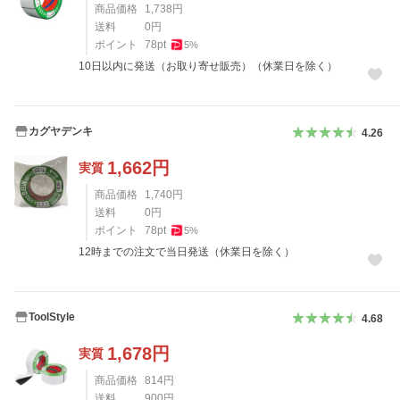
商品価格
1,738
円
送料
0
円
ポイント
78
pt
5
%
10日以内に発送（お取り寄せ販売）（休業日を除く）
カグヤデンキ
4.26
1,662
円
実質
商品価格
1,740
円
送料
0
円
ポイント
78
pt
5
%
12時までの注文で当日発送（休業日を除く）
ToolStyle
4.68
1,678
円
実質
商品価格
814
円
送料
900
円