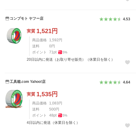
コンプモト ヤフー店
4.53
1,521
円
実質
商品価格
1,592
円
送料
0
円
ポイント
71
pt
5
%
20日以内に発送（お取り寄せ販売）（休業日を除く）
工具箱.com Yahoo!店
4.64
1,535
円
実質
商品価格
1,083
円
送料
500
円
ポイント
48
pt
5
%
4日以内に発送（休業日を除く）