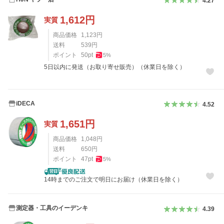
4.27
1,612
円
実質
商品価格
1,123
円
送料
539
円
ポイント
50
pt
5
%
5日以内に発送（お取り寄せ販売）（休業日を除く）
iDECA
4.52
1,651
円
実質
商品価格
1,048
円
送料
650
円
ポイント
47
pt
5
%
14時までのご注文で明日にお届け（休業日を除く）
測定器・工具のイーデンキ
4.39