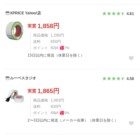
XPRICE Yahoo!店
4.61
1,858
円
実質
商品価格
1,290
円
送料
650
円
ポイント
82
pt
7
%
15日以内に発送（休業日を除く）
ルーペスタジオ
4.58
1,865
円
実質
商品価格
1,083
円
送料
830
円
ポイント
48
pt
5
%
2〜3日以内に発送（メーカー在庫）（休業日を除く）