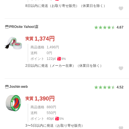
8日以内に発送（お取り寄せ販売）（休業日を除く）
PROsite Yahoo!店
4.67
1,374
円
実質
商品価格
1,496
円
送料
0
円
ポイント
122
pt
9
%
2日以内に発送（メーカー在庫）（休業日を除く）
Joshin web
4.52
1,390
円
実質
商品価格
880
円
送料
550
円
ポイント
40
pt
5
%
3〜5日以内に発送（お取り寄せ販売）