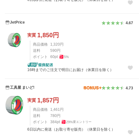
JetPrice
4.67
1,850
円
実質
商品価格
1,320
円
送料
590
円
ポイント
60
pt
5
%
16時までのご注文で明日にお届け（休業日を除く）
工具屋 まいど!
4.73
1,857
円
実質
商品価格
1,461
円
送料
780
円
ポイント
384
pt
29
%
要エントリー
6日以内に発送（お取り寄せ販売）（休業日を除く）