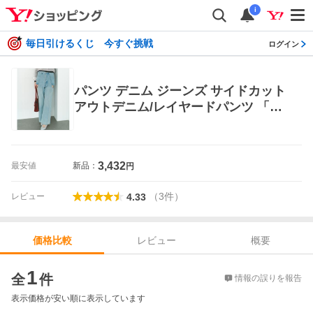
i
毎日引けるくじ 今すぐ挑戦
ログイン
パンツ デニム ジーンズ サイドカット
アウトデニム/レイヤードパンツ 「SM
Lサイズ展開」 レディース
3,432
最安値
新品：
円
（
3
件
）
レビュー
4.33
レビュー
概要
価格比較
価格比較
1
全
件
情報の誤りを報告
表示価格が安い順に表示しています