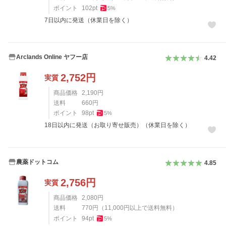
ポイント
102
pt
5
%
7日以内に発送（休業日を除く）
Arclands Online ヤフー店
4.42
2,752
円
実質
商品価格
2,190
円
送料
660
円
ポイント
98
pt
5
%
18日以内に発送（お取り寄せ販売）（休業日を除く）
農薬ドットコム
4.85
2,756
円
実質
商品価格
2,080
円
送料
770
円
（
11,000
円以上で送料無料）
ポイント
94
pt
5
%