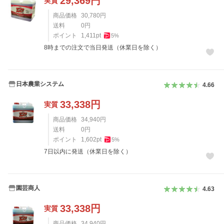
29,369
円
実質
商品価格
30,780
円
送料
0
円
ポイント
1,411
pt
5
%
8時までの注文で当日発送（休業日を除く）
日本農業システム
4.66
33,338
円
実質
商品価格
34,940
円
送料
0
円
ポイント
1,602
pt
5
%
7日以内に発送（休業日を除く）
園芸商人
4.63
33,338
円
実質
商品価格
34,940
円