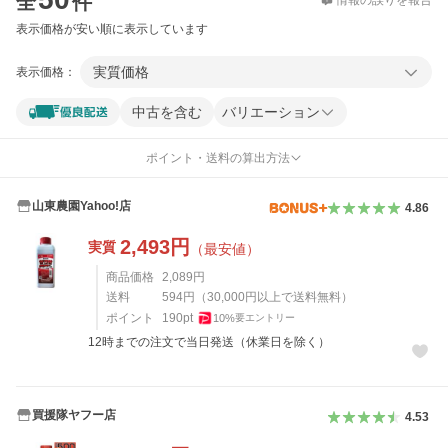
全
件
情報の誤りを報告
表示価格が安い順に表示しています
実質価格
表示価格：
中古を含む
バリエーション
ポイント・送料の算出方法
山東農園Yahoo!店
4.86
2,493
円
実質
（最安値）
商品価格
2,089
円
送料
594
円
（
30,000
円以上で送料無料）
ポイント
190
pt
10
%
要エントリー
12時までの注文で当日発送（休業日を除く）
買援隊ヤフー店
4.53