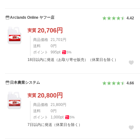
Arclands Online ヤフー店
4.42
20,706
円
実質
商品価格
21,701
円
送料
0
円
ポイント
995
pt
5
%
18日以内に発送（お取り寄せ販売）（休業日を除く）
日本農業システム
4.66
20,800
円
実質
商品価格
21,800
円
送料
0
円
ポイント
1,000
pt
5
%
7日以内に発送（休業日を除く）