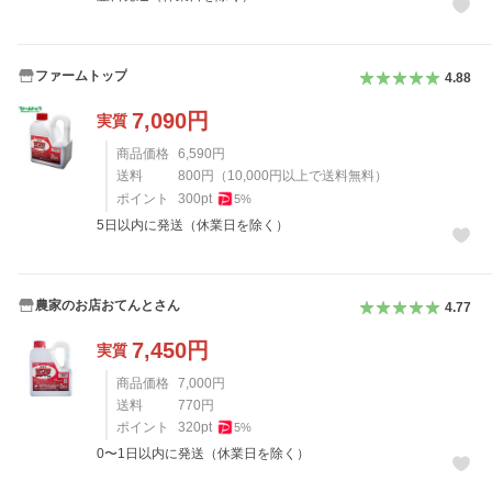
ファームトップ
4.88
7,090
円
実質
商品価格
6,590
円
送料
800
円
（
10,000
円以上で送料無料）
ポイント
300
pt
5
%
5日以内に発送（休業日を除く）
農家のお店おてんとさん
4.77
7,450
円
実質
商品価格
7,000
円
送料
770
円
ポイント
320
pt
5
%
0〜1日以内に発送（休業日を除く）