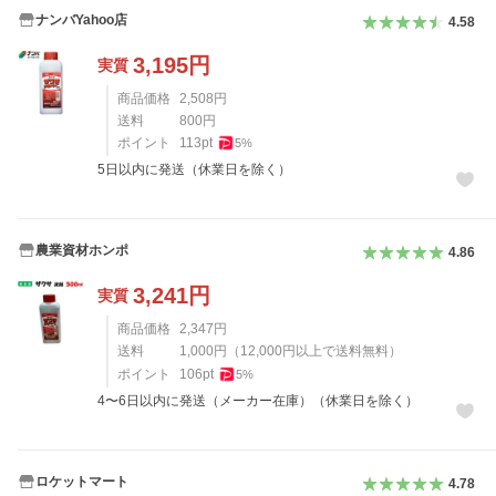
ナンバYahoo店
4.58
3,195
円
実質
商品価格
2,508
円
送料
800
円
ポイント
113
pt
5
%
5日以内に発送（休業日を除く）
農業資材ホンポ
4.86
3,241
円
実質
商品価格
2,347
円
送料
1,000
円
（
12,000
円以上で送料無料）
ポイント
106
pt
5
%
4〜6日以内に発送（メーカー在庫）（休業日を除く）
ロケットマート
4.78