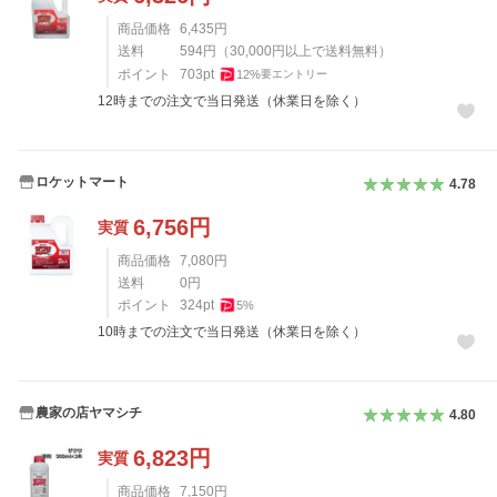
商品価格
6,435
円
送料
594
円
（
30,000
円以上で送料無料）
ポイント
703
pt
12
%
要エントリー
12時までの注文で当日発送（休業日を除く）
ロケットマート
4.78
6,756
円
実質
商品価格
7,080
円
送料
0
円
ポイント
324
pt
5
%
10時までの注文で当日発送（休業日を除く）
農家の店ヤマシチ
4.80
6,823
円
実質
商品価格
7,150
円