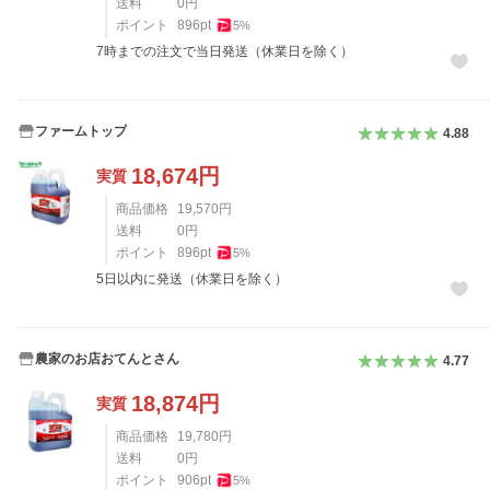
送料
0
円
ポイント
896
pt
5
%
7時までの注文で当日発送（休業日を除く）
ファームトップ
4.88
18,674
円
実質
商品価格
19,570
円
送料
0
円
ポイント
896
pt
5
%
5日以内に発送（休業日を除く）
農家のお店おてんとさん
4.77
18,874
円
実質
商品価格
19,780
円
送料
0
円
ポイント
906
pt
5
%