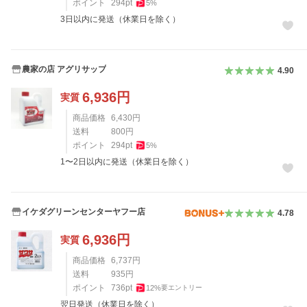
ポイント
294
pt
5
%
3日以内に発送（休業日を除く）
農家の店 アグリサップ
4.90
6,936
円
実質
商品価格
6,430
円
送料
800
円
ポイント
294
pt
5
%
1〜2日以内に発送（休業日を除く）
イケダグリーンセンターヤフー店
4.78
6,936
円
実質
商品価格
6,737
円
送料
935
円
ポイント
736
pt
12
%
要エントリー
翌日発送（休業日を除く）