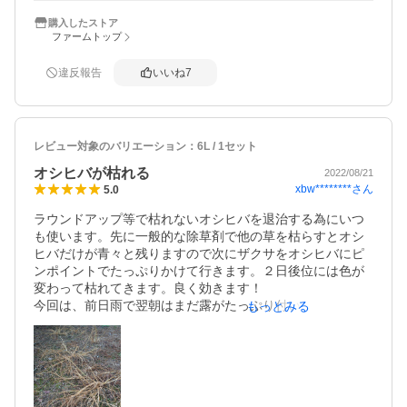
かに早いです。

ザクサ100mlを10Lに希釈して 標準だと散布面積は100平米
購入したストア
ファームトップ
ですが、オヒシバが多いと100平米散布出来ませんが、その
分タップリオヒシバの中心根本までびしょびしょにまんべ
ん無く濡らす。

違反報告
いいね
7
添付写真は36時間後と2週間後です。草丈 40cm超えのオヒ
シバ枯れました。斜面部にはザクサだけで散布

レビュー対象のバリエーション：
6L / 1セット
オシヒバが枯れる
2022/08/21
xbw********
さん
5.0
ラウンドアップ等で枯れないオシヒバを退治する為にいつ
も使います。先に一般的な除草剤で他の草を枯らすとオシ
ヒバだけが青々と残りますので次にザクサをオシヒバにピ
ンポイントでたっぷりかけて行きます。２日後位には色が
変わって枯れてきます。良く効きます！

今回は、前日雨で翌朝はまだ露がたっぷり付いた状態でし
もっとみる
たので濃いめの50倍希釈でたっぷり噴霧しました。いつも
は75倍位で噴霧しています。確か、100倍希釈が通常だっ
たかと思います。失敗せずに大成功でした！このやり方が
あっているのか間違っているのか分かりませんが、ご参考
になればと思います。