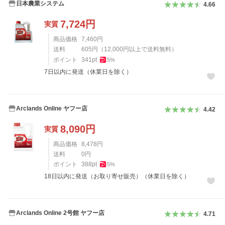
日本農業システム
4.66
7,724
円
実質
商品価格
7,460
円
送料
605
円
（
12,000
円以上で送料無料）
ポイント
341
pt
5
%
7日以内に発送（休業日を除く）
Arclands Online ヤフー店
4.42
8,090
円
実質
商品価格
8,478
円
送料
0
円
ポイント
388
pt
5
%
18日以内に発送（お取り寄せ販売）（休業日を除く）
Arclands Online 2号館 ヤフー店
4.71