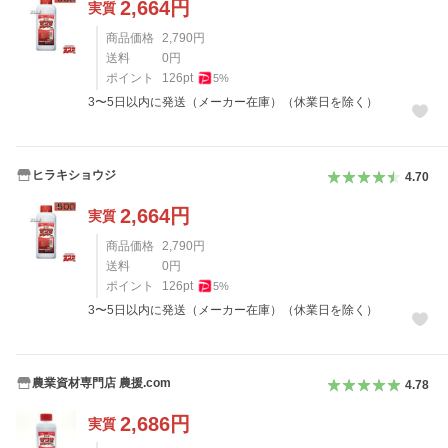
2,664
円
実質
商品価格
2,790
円
送料
0
円
ポイント
126
pt
5
%
3〜5日以内に発送（メーカー在庫）（休業日を除く）
ヒラキショウジ
4.70
2,664
円
実質
商品価格
2,790
円
送料
0
円
ポイント
126
pt
5
%
3〜5日以内に発送（メーカー在庫）（休業日を除く）
農業資材専門店 農援.com
4.78
2,686
円
実質