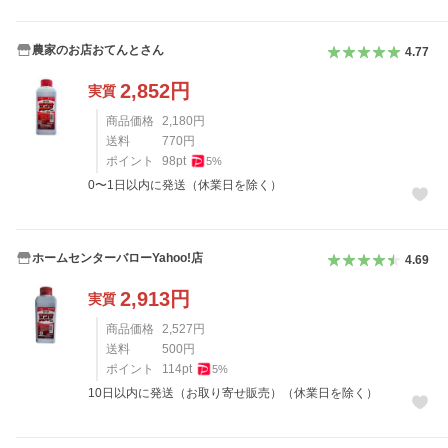
農家のお店おてんとさん
4.77
2,852
円
実質
商品価格
2,180
円
送料
770
円
ポイント
98
pt
5
%
0〜1日以内に発送（休業日を除く）
ホームセンターバローYahoo!店
4.69
2,913
円
実質
商品価格
2,527
円
送料
500
円
ポイント
114
pt
5
%
10日以内に発送（お取り寄せ販売）（休業日を除く）