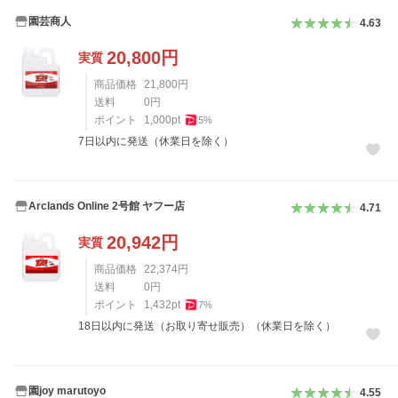
園芸商人
4.63
20,800
円
実質
商品価格
21,800
円
送料
0
円
ポイント
1,000
pt
5
%
7日以内に発送（休業日を除く）
Arclands Online 2号館 ヤフー店
4.71
20,942
円
実質
商品価格
22,374
円
送料
0
円
ポイント
1,432
pt
7
%
18日以内に発送（お取り寄せ販売）（休業日を除く）
園joy marutoyo
4.55