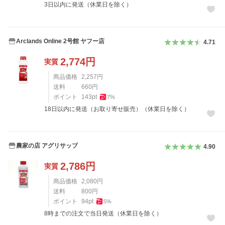
3日以内に発送（休業日を除く）
Arclands Online 2号館 ヤフー店
4.71
2,774
円
実質
商品価格
2,257
円
送料
660
円
ポイント
143
pt
7
%
18日以内に発送（お取り寄せ販売）（休業日を除く）
農家の店 アグリサップ
4.90
2,786
円
実質
商品価格
2,080
円
送料
800
円
ポイント
94
pt
5
%
8時までの注文で当日発送（休業日を除く）