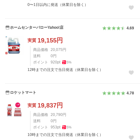
0〜1日以内に発送（休業日を除く）
ホームセンターバローYahoo!店
4.69
19,155
円
実質
商品価格
20,075
円
送料
0
円
ポイント
920
pt
5
%
12時までの注文で当日発送（休業日を除く）
ロケットマート
4.78
19,837
円
実質
商品価格
20,790
円
送料
0
円
ポイント
953
pt
5
%
10時までの注文で当日発送（休業日を除く）