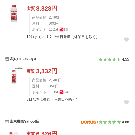
3,328
円
実質
商品価格
2,460
円
送料
980
円
ポイント
112
pt
5
%
10時までの注文で当日発送（休業日を除く）
園joy marutoyo
4.55
3,332
円
実質
商品価格
2,600
円
送料
850
円
ポイント
118
pt
5
%
3日以内に発送（休業日を除く）
山東農園Yahoo!店
4.86
6,326
円
実質