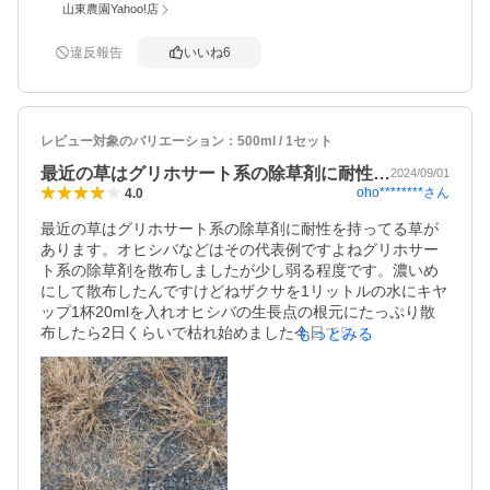
山東農園Yahoo!店
だけが難点ですね。
違反報告
いいね
6
レビュー対象のバリエーション：
500ml / 1セット
最近の草はグリホサート系の除草剤に耐性…
2024/09/01
oho********
さん
4.0
最近の草はグリホサート系の除草剤に耐性を持ってる草が
あります。オヒシバなどはその代表例ですよねグリホサー
ト系の除草剤を散布しましたが少し弱る程度です。濃いめ
にして散布したんですけどねザクサを1リットルの水にキヤ
ップ1杯20mlを入れオヒシバの生長点の根元にたっぷり散
布したら2日くらいで枯れ始めました今日で5日目です。だ
もっとみる
いぶ枯れました30ml入れたほうがより枯れそうです。