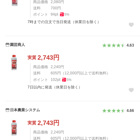
商品価格
2,080
円
送料
700
円
ポイント
94
pt
5
%
7時までの注文で当日発送（休業日を除く）
園芸商人
4.63
2,743
円
実質
商品価格
2,240
円
送料
605
円
（
12,000
円以上で送料無料）
ポイント
102
pt
5
%
7日以内に発送（休業日を除く）
日本農業システム
4.66
2,743
円
実質
商品価格
2,240
円
送料
605
円
（
12,000
円以上で送料無料）