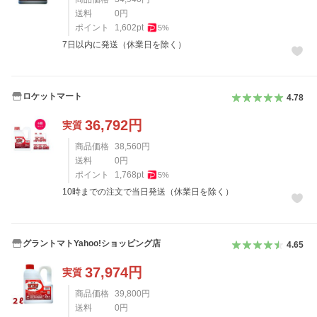
送料
0
円
ポイント
1,602
pt
5
%
7日以内に発送（休業日を除く）
ロケットマート
4.78
36,792
円
実質
商品価格
38,560
円
送料
0
円
ポイント
1,768
pt
5
%
10時までの注文で当日発送（休業日を除く）
グラントマトYahoo!ショッピング店
4.65
37,974
円
実質
商品価格
39,800
円
送料
0
円