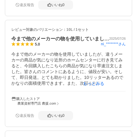
違反報告
いいね
0
レビュー対象のバリエーション：
10L / 1セット
今まで他のメーカーの物を使用していまし…
2025/07/26
ni_********
さん
5.0
今まで他のメーカーの物を使用していましたが、違うメー
カーの商品が気になり近所のホームセンターに行き見てみ
ると、今回購入したこちらの商品が気になり早速注文しま
した。皆さんのコメントにあるように、値段が安い。そし
て、即日発送。とても助かりました。10リッターあるので
かなりの面積使用できます。また、次回も利用したいと思
もっとみる
います。ありがとうございました。
購入したストア
農業資材専門店 農援.com
違反報告
いいね
0