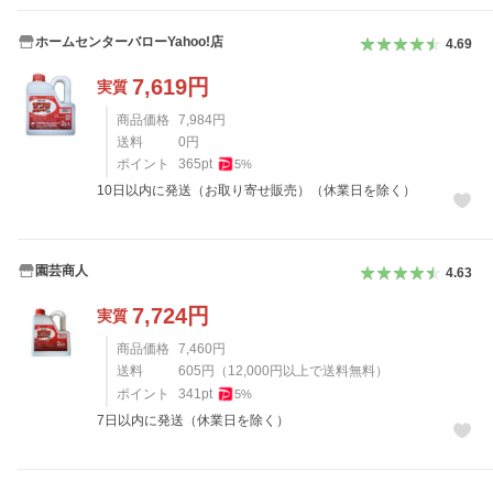
ホームセンターバローYahoo!店
4.69
7,619
円
実質
商品価格
7,984
円
送料
0
円
ポイント
365
pt
5
%
10日以内に発送（お取り寄せ販売）（休業日を除く）
園芸商人
4.63
7,724
円
実質
商品価格
7,460
円
送料
605
円
（
12,000
円以上で送料無料）
ポイント
341
pt
5
%
7日以内に発送（休業日を除く）