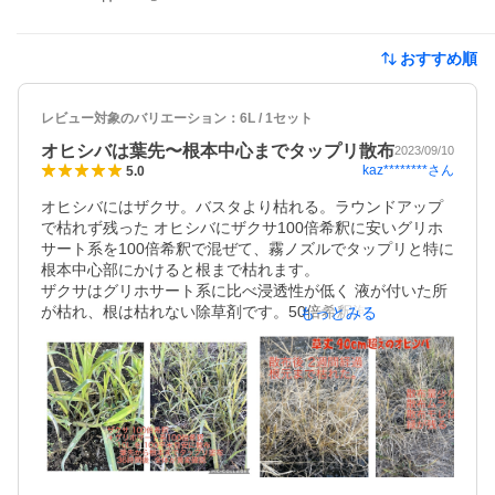
おすすめ順
レビュー対象のバリエーション：
6L / 1セット
オヒシバは葉先〜根本中心までタップリ散布
2023/09/10
kaz********
さん
5.0
オヒシバにはザクサ。バスタより枯れる。ラウンドアップ
で枯れず残った オヒシバにザクサ100倍希釈に安いグリホ
サート系を100倍希釈で混ぜて、霧ノズルでタップリと特に
根本中心部にかけると根まで枯れます。

ザクサはグリホサート系に比べ浸透性が低く 液が付いた所
が枯れ、根は枯れない除草剤です。50倍希釈泡ノズルで噴
もっとみる
霧しても中心部や液が付かなかった所は枯れません。 ちゃ
んと100倍希釈で葉先から株元までビッショ濡れるように霧
ノズルで噴霧です。さらにグリホサート系を100倍希釈で混
ぜて確実に根まで枯らす。

 また 尿素を10Lにひとつまみ加えると 葉の表面のワックス
層やクチクラの細胞を緩め薬液が浸透しやすいと。

ザクサ100倍希釈単剤とグリホサート系100倍希釈と尿素ひ
とつまみ加えるたのを比較すると、オヒシバの黄化が明ら