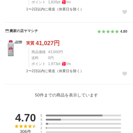
ポイント
1,826
pt
5
%
1〜2日以内に発送（休業日を除く）
農家の店ヤマシチ
4.80
41,027
円
実質
商品価格
43,000
円
送料
0
円
ポイント
1,973
pt
5
%
1〜2日以内に発送（休業日を除く）
50
件までの商品を表示しています
レビュー
4.70
5
4
3
2
306
件
1