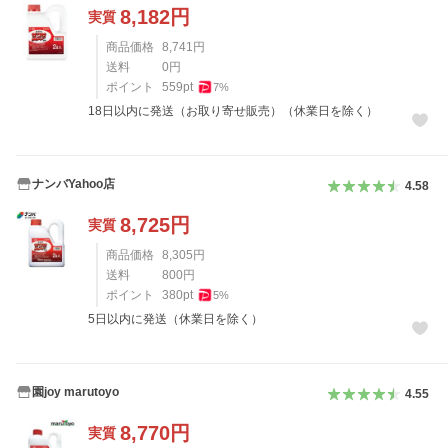
8,182
円
実質
商品価格
8,741
円
送料
0
円
ポイント
559
pt
7
%
18日以内に発送（お取り寄せ販売）（休業日を除く）
ナンバYahoo店
4.58
8,725
円
実質
商品価格
8,305
円
送料
800
円
ポイント
380
pt
5
%
5日以内に発送（休業日を除く）
園joy marutoyo
4.55
8,770
円
実質