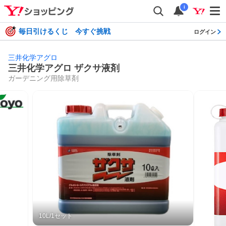
i
毎日引けるくじ 今すぐ挑戦
ログイン
三井化学アグロ
三井化学アグロ ザクサ液剤
ガーデニング用除草剤
10L/1セット