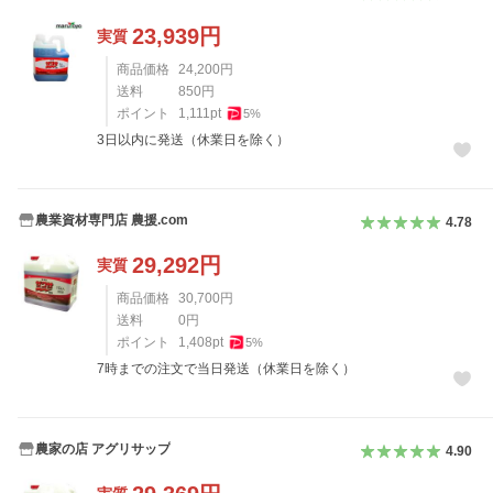
23,939
円
実質
商品価格
24,200
円
送料
850
円
ポイント
1,111
pt
5
%
3日以内に発送（休業日を除く）
農業資材専門店 農援.com
4.78
29,292
円
実質
商品価格
30,700
円
送料
0
円
ポイント
1,408
pt
5
%
7時までの注文で当日発送（休業日を除く）
農家の店 アグリサップ
4.90