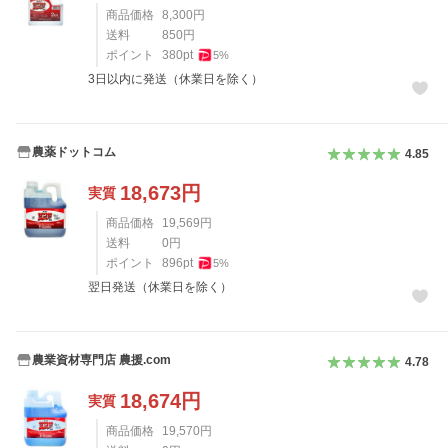
商品価格
8,300
円
送料
850
円
ポイント
380
pt
5
%
3日以内に発送（休業日を除く）
農薬ドットコム
4.85
18,673
円
実質
商品価格
19,569
円
送料
0
円
ポイント
896
pt
5
%
翌日発送（休業日を除く）
農業資材専門店 農援.com
4.78
18,674
円
実質
商品価格
19,570
円