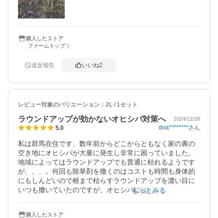
購入したストア
ファームトップ
違反報告
いいね
2
レビュー対象のバリエーション：
2L / 1セット
ラウンドアップが効かないオヒシバ対策へ
2024/12/28
doa********
さん
5.0
私は群馬在住です、数年前からどこからともなく家の裏の
空き地にオヒシバが大量に発生し非常に困っていました。
地域によってはラウンドアップでも普通に枯れるようです
が、、、。何回も除草剤を撒くのはコストも時間も身体的
にもしんどいので根まで枯らすラウンドアップを濃い目に
いつも撒いていたのですが、オヒシバにはいくら濃くして
もっとみる
も全く効きませんでした。色々調べて行きついたのがこの
ザクサです。規定量で憎きオヒシバがあっさり枯れてくれ
購入したストア
ました。とても良い商品ですが、ちょっと値段が高めな事