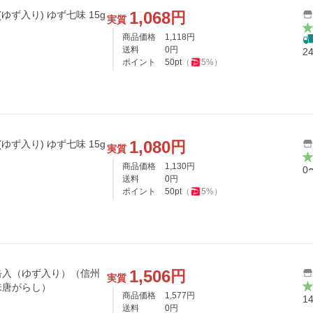
1,068
円
ゆず入り) ゆず七味 15g
実質
商品価格
1,118
円
送料
0
円
2
ポイント
50
pt
（
5
%）
1,080
円
ゆず入り) ゆず七味 15g
実質
商品価格
1,130
円
0
送料
0
円
ポイント
50
pt
（
5
%）
1,506
円
缶入（ゆず入り）（信州
実質
味唐がらし）
商品価格
1,577
円
1
送料
0
円