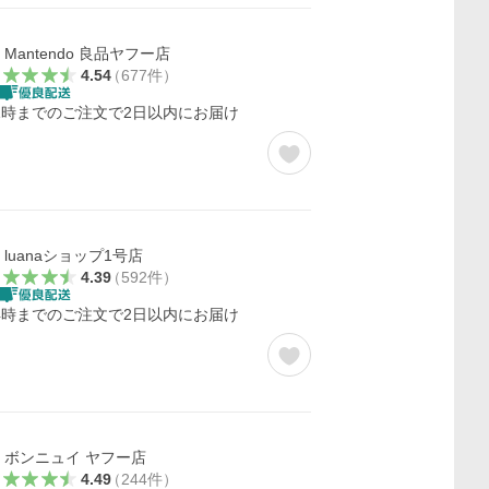
Mantendo 良品ヤフー店
4.54
（
677
件
）
1時までのご注文で2日以内にお届け
luanaショップ1号店
4.39
（
592
件
）
4時までのご注文で2日以内にお届け
ボンニュイ ヤフー店
4.49
（
244
件
）