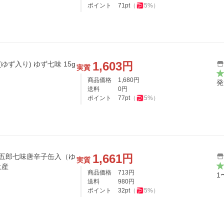
ポイント
71
pt
（
5
%）
1,603
円
ゆず入り) ゆず七味 15g
実質
商品価格
1,680
円
発
送料
0
円
ポイント
77
pt
（
5
%）
1,661
円
礒五郎七味唐辛子缶入（ゆ
実質
土産
商品価格
713
円
1
送料
980
円
ポイント
32
pt
（
5
%）