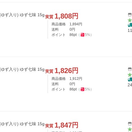
1,808
円
ゆず入り) ゆず七味 15g
実質
商品価格
1,894
円
送料
0
円
1
ポイント
86
pt
（
5
%）
1,826
円
ゆず入り) ゆず七味 15g
実質
商品価格
1,912
円
送料
0
円
2
ポイント
86
pt
（
5
%）
1,847
円
ゆず入り) ゆず七味 15g
実質