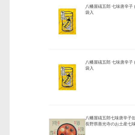
八幡屋礒五郎 七味唐辛子 (
袋入
八幡屋礒五郎 七味唐辛子 (
袋入
八幡屋礒五郎七味唐辛子
長野県善光寺のお土産七