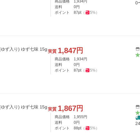
商品価格
1,934
円
0
送料
0
円
ポイント
87
pt
（
5
%）
1,847
円
ゆず入り) ゆず七味 15g
実質
商品価格
1,934
円
送料
0
円
ポイント
87
pt
（
5
%）
1,867
円
ゆず入り) ゆず七味 15g
実質
商品価格
1,955
円
送料
0
円
2
ポイント
88
pt
（
5
%）