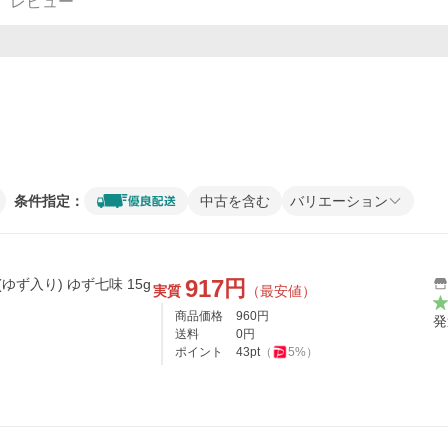
レビュー
条件指定：
中古を含む
バリエーション
917
円
ゆず入り) ゆず七味 15g
実質
（最安値）
商品価格
960
円
発
送料
0
円
ポイント
43
pt
（
5
%）