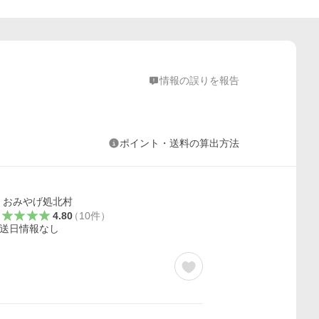
情報の誤りを報告
ポイント・送料の算出方法
おみやげ処北村
4.80
（
10
件
）
送日情報なし