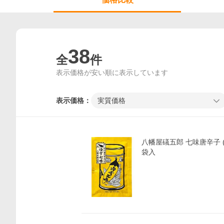
38
全
件
表示価格が安い順に表示しています
表示価格：
実質価格
八幡屋礒五郎 七味唐辛子 (
袋入