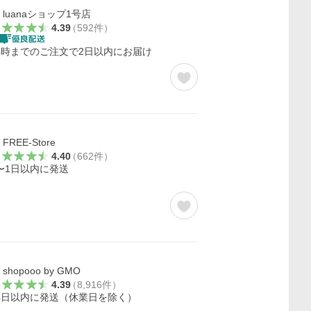
luanaショップ1号店
4.39
（
592
件
）
4時までのご注文で2日以内にお届け
FREE-Store
4.40
（
662
件
）
〜1日以内に発送
shopooo by GMO
4.39
（
8,916
件
）
4日以内に発送（休業日を除く）