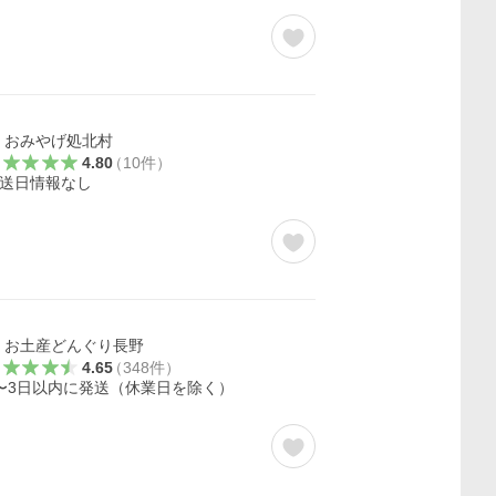
おみやげ処北村
4.80
（
10
件
）
送日情報なし
お土産どんぐり長野
4.65
（
348
件
）
〜3日以内に発送（休業日を除く）