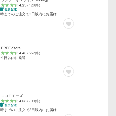
サンシーオンラインYahoo!店
4.25
（
428
件
）
4時までのご注文で2日以内にお届け
FREE-Store
4.40
（
662
件
）
〜1日以内に発送
ココモモーズ
4.68
（
799
件
）
4時までのご注文で2日以内にお届け