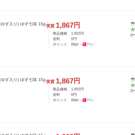
1,867
円
ゆず入り) ゆず七味 15g
実質
商品価格
1,955
円
0
送料
0
円
ポイント
88
pt
（
5
%）
1,867
円
ゆず入り) ゆず七味 15g
実質
商品価格
1,955
円
0
送料
0
円
ポイント
88
pt
（
5
%）