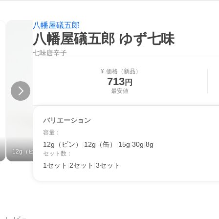
八幡屋礒五郎
八幡屋礒五郎 ゆず七味
七味唐辛子
価格（新品）
¥
713
円
最安値
バリエーション
容量
：
12g（ビン）
|
12g（缶）
|
15g
|
30g
|
8g
12g（ビン）/2セット
15g/1セット
セット数
：
1セット
|
2セット
|
3セット