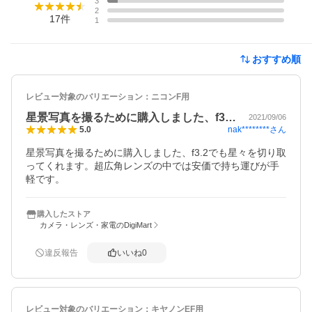
3
2
17
件
1
おすすめ順
レビュー対象のバリエーション：
ニコンF用
星景写真を撮るために購入しました、f3…
2021/09/06
nak********
さん
5.0
星景写真を撮るために購入しました、f3.2でも星々を切り取
ってくれます。超広角レンズの中では安価で持ち運びが手
軽です。
購入したストア
カメラ・レンズ・家電のDigiMart
違反報告
いいね
0
レビュー対象のバリエーション：
キヤノンEF用