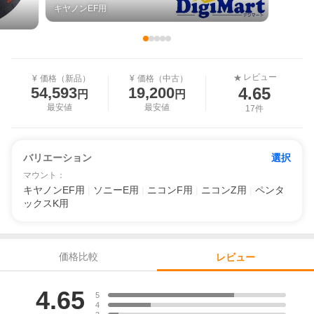
キヤノンEF用
レビュー
★
¥
価格（新品）
¥
価格（中古）
4.65
54,593
19,200
円
円
最安値
最安値
17件
バリエーション
選択
マウント
：
キヤノンEF用
|
ソニーE用
|
ニコンF用
|
ニコンZ用
|
ペンタ
ックスK用
価格比較
レビュー
レビュー
4.65
5
4