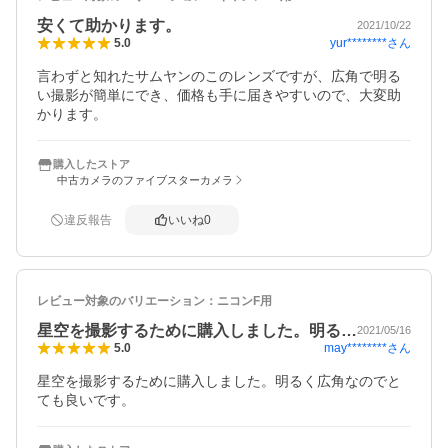
安くて助かります。
2021/10/22
yur********
さん
5.0
言わずと知れたサムヤンのこのレンズですが、広角で明る
い撮影が簡単にでき、価格も手に届きやすいので、大変助
かります。
購入したストア
中古カメラのファイブスターカメラ
違反報告
いいね
0
レビュー対象のバリエーション：
ニコンF用
星空を撮影するために購入しました。明る…
2021/05/16
may********
さん
5.0
星空を撮影するために購入しました。明るく広角なのでと
ても良いです。