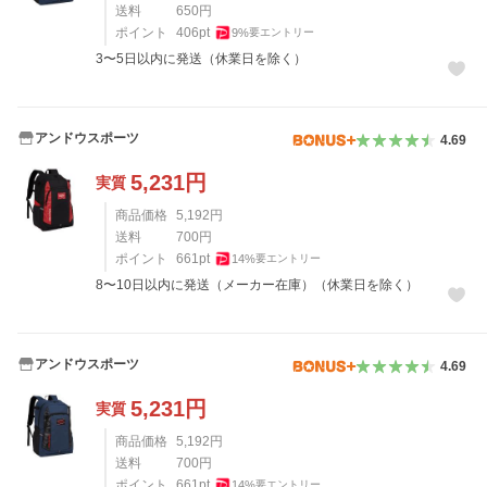
送料
650
円
ポイント
406
pt
9
%
要エントリー
3〜5日以内に発送（休業日を除く）
アンドウスポーツ
4.69
5,231
円
実質
商品価格
5,192
円
送料
700
円
ポイント
661
pt
14
%
要エントリー
8〜10日以内に発送（メーカー在庫）（休業日を除く）
アンドウスポーツ
4.69
5,231
円
実質
商品価格
5,192
円
送料
700
円
ポイント
661
pt
14
%
要エントリー