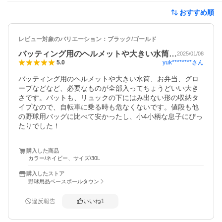
おすすめ順
レビュー対象のバリエーション：
ブラック/ゴールド
バッティング用のヘルメットや大きい水筒…
2025/01/08
yuk********
さん
5.0
バッティング用のヘルメットや大きい水筒、お弁当、グロ
ーブなどなど、必要なものが全部入ってちょうどいい大き
さです。バットも、リュックの下にはみ出ない形の収納タ
イプなので、自転車に乗る時も危なくないです。値段も他
の野球用バッグに比べて安かったし、小4小柄な息子にぴっ
たりでした！
購入した商品
カラー/ネイビー、サイズ/30L
購入したストア
野球用品ベースボールタウン
違反報告
いいね
1