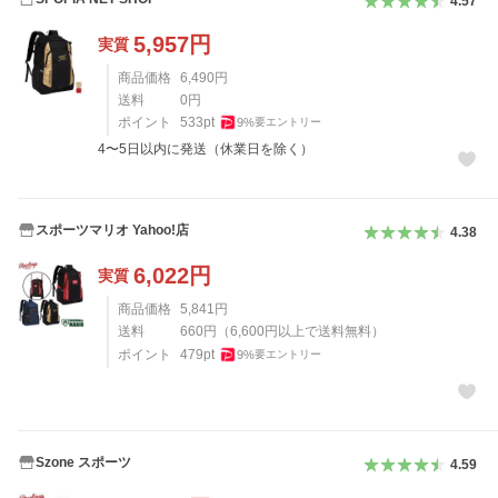
4.57
5,957
円
実質
商品価格
6,490
円
送料
0
円
ポイント
533
pt
9
%
要エントリー
4〜5日以内に発送（休業日を除く）
スポーツマリオ Yahoo!店
4.38
6,022
円
実質
商品価格
5,841
円
送料
660
円
（
6,600
円以上で送料無料）
ポイント
479
pt
9
%
要エントリー
Szone スポーツ
4.59