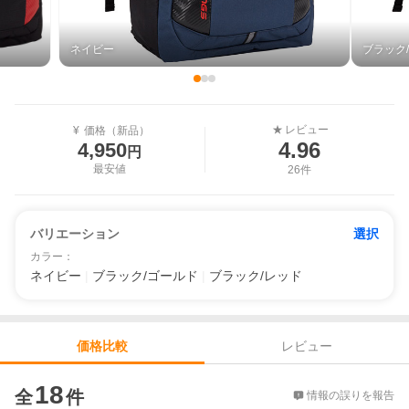
ネイビー
ブラック
レビュー
★
¥
価格（新品）
4.96
4,950
円
最安値
26件
バリエーション
選択
カラー
：
ネイビー
|
ブラック/ゴールド
|
ブラック/レッド
レビュー
価格比較
価格比較
18
全
件
情報の誤りを報告