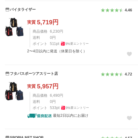
バイタライザー
4.46
5,719
円
実質
商品価格
6,230
円
送料
0
円
ポイント
511
pt
9
%
要エントリー
2〜4日以内に発送（休業日を除く）
フタバスポーツアスリート店
4.72
5,957
円
実質
商品価格
6,490
円
送料
0
円
ポイント
533
pt
9
%
要エントリー
最短2日以内にお届け
SPOPIA NET SHOP