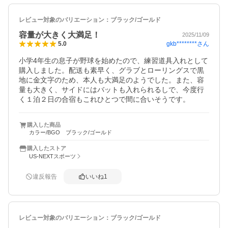
レビュー対象のバリエーション：
ブラック/ゴールド
容量が大きく大満足！
2025/11/09
gkb********
さん
5.0
小学4年生の息子が野球を始めたので、練習道具入れとして
購入しました。配送も素早く、グラブとローリングスで黒
地に金文字のため、本人も大満足のようでした。また、容
量も大きく、サイドにはバットも入れられるしで、今度行
く１泊２日の合宿もこれひとつで間に合いそうです。
購入した商品
カラー/BGO ブラック/ゴールド
購入したストア
US-NEXTスポーツ
違反報告
いいね
1
レビュー対象のバリエーション：
ブラック/ゴールド