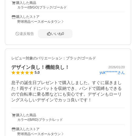
購入した商品
カラー/(B/GO)ブラック/ゴールド
購入したストア
野球用品ベースボールタウン
違反報告
いいね
0
レビュー対象のバリエーション：
ブラック/ゴールド
デザイン良し！機能良し！
2026/01/20
yuk********
さん
5.0
息子の誕生日プレゼントで購入しました。すぐに届きまし
た！両サイドにバットを収納でき、バンドで固縛もできる
ので自転車に乗る際などにも安心です。デザインもローリ
ングスらしいデザインでカッコ良いです！
購入した商品
カラー/(B/RD)ブラック/レッド
購入したストア
野球用品ベースボールタウン