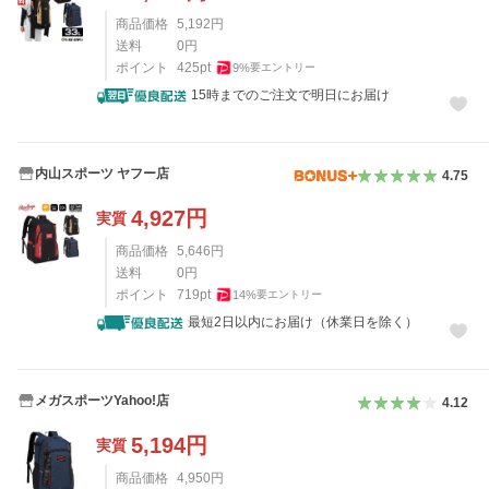
商品価格
5,192
円
送料
0
円
ポイント
425
pt
9
%
要エントリー
15時までのご注文で明日にお届け
内山スポーツ ヤフー店
4.75
4,927
円
実質
商品価格
5,646
円
送料
0
円
ポイント
719
pt
14
%
要エントリー
最短2日以内にお届け（休業日を除く）
メガスポーツYahoo!店
4.12
5,194
円
実質
商品価格
4,950
円