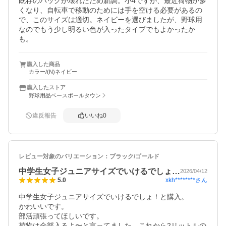
既存のバッグが壊れたため新調。小4ですが、最近荷物が多
くなり、自転車で移動のためには手を空ける必要があるの
で、このサイズは適切。ネイビーを選びましたが、野球用
なのでもう少し明るい色が入ったタイプでもよかったか
も。
購入した商品
カラー/(N)ネイビー
購入したストア
野球用品ベースボールタウン
違反報告
いいね
0
レビュー対象のバリエーション：
ブラック/ゴールド
中学生女子ジュニアサイズでいけるでしょ…
2026/04/12
xkh********
さん
5.0
中学生女子ジュニアサイズでいけるでしょ！と購入。

かわいいです。

部活頑張ってほしいです。

荷物は全部入るよ〜と言ってました。これから2リットルの