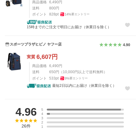
商品価格
6,490
円
送料
800
円
ポイント
828
pt
14
%
要エントリー
15時までのご注文で明日にお届け（休業日を除く）
スポーツプラザヒビノ ヤフー店
4.90
6,607
円
実質
商品価格
6,490
円
送料
650
円
（
10,000
円以上で送料無料）
ポイント
533
pt
9
%
要エントリー
最短2日以内にお届け（休業日を除く）
レビュー
4.96
5
4
3
2
26
件
1