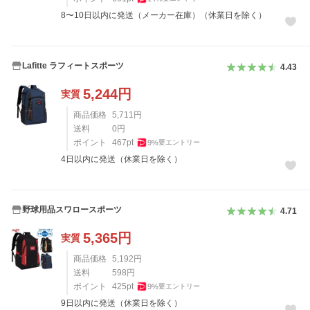
8〜10日以内に発送（メーカー在庫）（休業日を除く）
Lafitte ラフィートスポーツ
4.43
5,244
円
実質
商品価格
5,711
円
送料
0
円
ポイント
467
pt
9
%
要エントリー
4日以内に発送（休業日を除く）
野球用品スワロースポーツ
4.71
5,365
円
実質
商品価格
5,192
円
送料
598
円
ポイント
425
pt
9
%
要エントリー
9日以内に発送（休業日を除く）