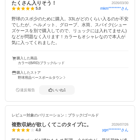
たくさん入りそう！
2026/03/30
mkm********
さん
5.0
野球のスポ少のために購入。33Lがどのくらい入るのか不安
でしたが、ヘルメット、グローブ、水筒、スパイク(シュー
ズケースを別で購入してので、リュックには入れてません)
などが問題なく入ります！カラーもオシャレなので本人が
気に入ってくれました。
購入した商品
カラー/(B/RD)ブラック/レッド
購入したストア
野球用品ベースボールタウン
違反報告
いいね
1
レビュー対象のバリエーション：
ブラック/ゴールド
複数収納が欲しくてこのタイプに。
2026/07/26
ygn********
さん
4.0