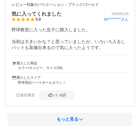
レビュー対象のバリエーション：
ブラック/ゴールド
気に入ってくれました
2025/01/19
hir********
さん
5.0
野球教室に入った息子に購入しました。

当初は大きいかな？と思っていましたが、いろいろ入るし
バットも装備出来るので気に入ったようです。
購入した商品
カラー/ネイビー、サイズ/30L
購入したストア
野球用品ベースボールタウン
違反報告
いいね
0
もっと見る
概要