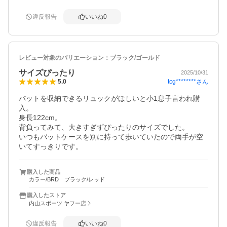
違反報告
いいね
0
レビュー対象のバリエーション：
ブラック/ゴールド
サイズぴったり
2025/10/31
tcg********
さん
5.0
バットを収納できるリュックがほしいと小1息子言われ購
入。

身長122cm。

背負ってみて、大きすぎずぴったりのサイズでした。

いつもバットケースを別に持って歩いていたので両手が空
いてすっきりです。
購入した商品
カラー/BRD ブラック/レッド
購入したストア
内山スポーツ ヤフー店
違反報告
いいね
0