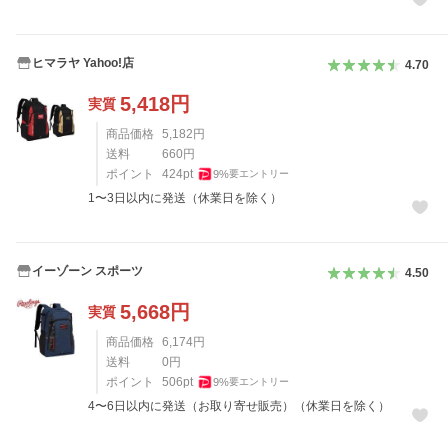
ヒマラヤ Yahoo!店
4.70
5,418
円
実質
商品価格
5,182
円
送料
660
円
ポイント
424
pt
9
%
要エントリー
1〜3日以内に発送（休業日を除く）
イーゾーン スポーツ
4.50
5,668
円
実質
商品価格
6,174
円
送料
0
円
ポイント
506
pt
9
%
要エントリー
4〜6日以内に発送（お取り寄せ販売）（休業日を除く）