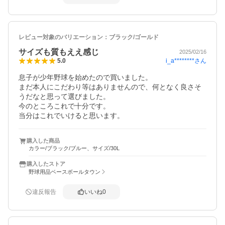
レビュー対象のバリエーション：
ブラック/ゴールド
サイズも質もええ感じ
2025/02/16
i_a********
さん
5.0
息子が少年野球を始めたので買いました。

まだ本人にこだわり等はありませんので、何となく良さそ
うだなと思って選びました。

今のところこれで十分です。

当分はこれでいけると思います。
購入した商品
カラー/ブラック/ブルー、サイズ/30L
購入したストア
野球用品ベースボールタウン
違反報告
いいね
0