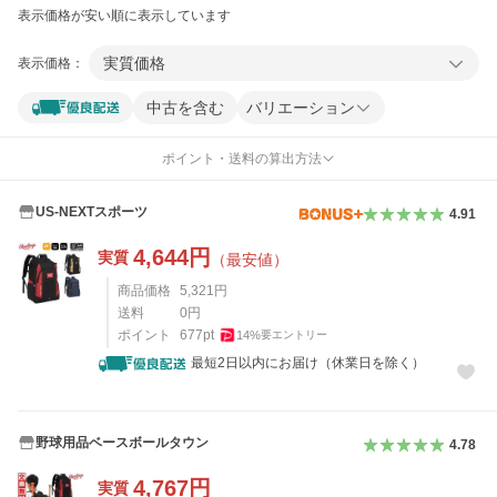
表示価格が安い順に表示しています
実質価格
表示価格：
中古を含む
バリエーション
ポイント・送料の算出方法
US-NEXTスポーツ
4.91
4,644
円
実質
（最安値）
商品価格
5,321
円
送料
0
円
ポイント
677
pt
14
%
要エントリー
最短2日以内にお届け（休業日を除く）
野球用品ベースボールタウン
4.78
4,767
円
実質