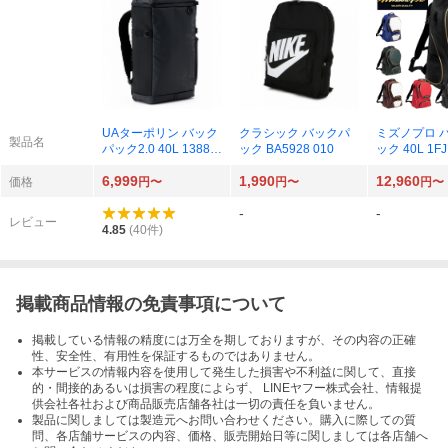
UAターポリン バック
クラシック バックパ
ミズノプロ 
製品名
パック2.0 40L 13882
ック BA5928 010
ック 40L 1F
91 001（Black）
6,999
1,990
12,960
価格
円〜
円〜
円〜
-
-
レビュー
4.85
(
40
件)
掲載商品情報の免責事項について
掲載している情報の精度には万全を期しておりますが、その内容の正確
性、安全性、有用性を保証するものではありません。
本サービスの情報内容を使用して発生した損害や不利益に関して、直接
的・間接的あるいは損害の程度によらず、 LINEヤフー株式会社、情報提
供会社各社および商品販売店舗各社は一切の責任を負いません。
製品に関しましては製造元へお問い合わせください。購入に際しての質
問、各店舗サービスの内容、価格、販売開始日等に関しましては各店舗へ