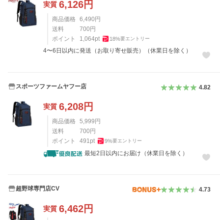
6,126
円
実質
商品価格
6,490
円
送料
700
円
ポイント
1,064
pt
18
%
要エントリー
4〜6日以内に発送（お取り寄せ販売）（休業日を除く）
スポーツファームヤフー店
4.82
6,208
円
実質
商品価格
5,999
円
送料
700
円
ポイント
491
pt
9
%
要エントリー
最短2日以内にお届け（休業日を除く）
超野球専門店CV
4.73
6,462
円
実質