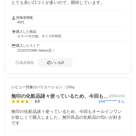
とても良い口コミが多いので、期待しています。
投稿者情報
40代
購入した商品
カラー/その他、サイズ/FREE
購入したストア
ZOZOTOWN Yahoo!店
違反報告
いいね
0
レビュー対象のバリエーション：
150g
無印の化粧品諸々使っているため、今回も…
2025/12/11
ymv********
さん
4.0
無印の化粧品諸々使っているため、今回もオールインワン
が欲しくて購入しました。無印良品の化粧品の匂いが好き
です