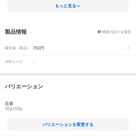
もっと見る
概要
製品情報
情報の誤りを報告
750
円
最安値（新品）
-
JANコード
バリエーション
容量
30g
150g
バリエーションを変更する