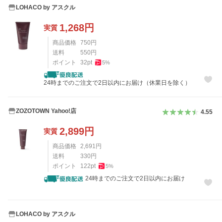
LOHACO by アスクル
1,268
円
実質
商品価格
750
円
送料
550
円
ポイント
32
pt
5
%
24時までのご注文で2日以内にお届け（休業日を除く）
ZOZOTOWN Yahoo!店
4.55
2,899
円
実質
商品価格
2,691
円
送料
330
円
ポイント
122
pt
5
%
24時までのご注文で2日以内にお届け
LOHACO by アスクル