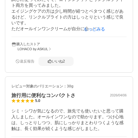
ト両方を買ってみました。

エイジングケアの方は少し時間が経つとベタつく感じがあ
るけど、リンクルブライトの方はしっとりという感じで良
いです。

ただオールインワンクリームが自分に合ってるのかイマイ
もっとみる
チ分かりません…このクリームを使って何日か経ったけど
肌の状態が不安定で…敏感肌用の化粧品のほうが自分には
購入したストア
合ってるのかもしれないです。

LOHACO by ASKUL
違反報告
いいね
2
レビュー対象のバリエーション：
30g
旅行用に便利なコンパクトさ
2026/04/06
5.0
シミ・シワが気になるので、旅先でも使いたいと思って購
入しました。オールインワンなので助かります。つけ心地
は、しっとりしつつ、肌にしっかりまとわりつくような感
触は、長く効果が続くような感じがしました。