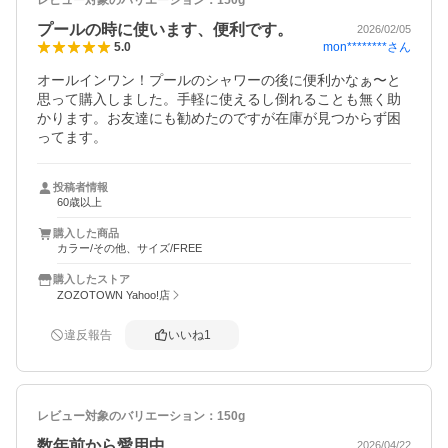
プールの時に使います、便利です。
2026/02/05
mon********
さん
5.0
オールインワン！プールのシャワーの後に便利かなぁ〜と
思って購入しました。手軽に使えるし倒れることも無く助
かります。お友達にも勧めたのですが在庫が見つからず困
ってます。
投稿者情報
60歳以上
購入した商品
カラー/その他、サイズ/FREE
購入したストア
ZOZOTOWN Yahoo!店
違反報告
いいね
1
レビュー対象のバリエーション：
150g
数年前から愛用中
2026/04/22