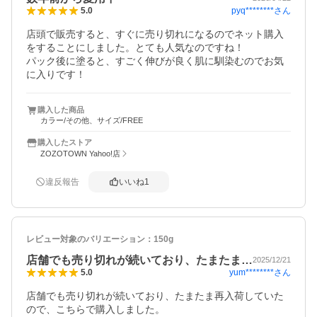
pyq********
さん
5.0
店頭で販売すると、すぐに売り切れになるのでネット購入
をすることにしました。とても人気なのですね！

パック後に塗ると、すごく伸びが良く肌に馴染むのでお気
に入りです！
購入した商品
カラー/その他、サイズ/FREE
購入したストア
ZOZOTOWN Yahoo!店
違反報告
いいね
1
レビュー対象のバリエーション：
150g
店舗でも売り切れが続いており、たまたま…
2025/12/21
yum********
さん
5.0
店舗でも売り切れが続いており、たまたま再入荷していた
ので、こちらで購入しました。
