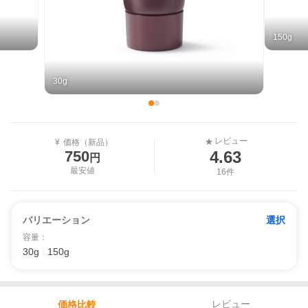
150g
30g
レビュー
★
¥
価格（新品）
4.63
750
円
最安値
16件
バリエーション
選択
容量
：
30g
|
150g
レビュー
価格比較