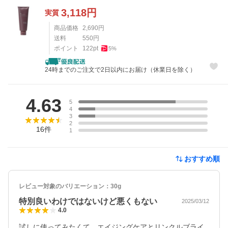
3,118
円
実質
商品価格
2,690
円
送料
550
円
ポイント
122
pt
5
%
24時までのご注文で2日以内にお届け（休業日を除く）
レビュー
4.63
5
4
3
2
16
件
1
おすすめ順
レビュー対象のバリエーション：
30g
特別良いわけではないけど悪くもない
2025/03/12
4.0
試しに使ってみたくて、エイジングケアとリンクルブライ