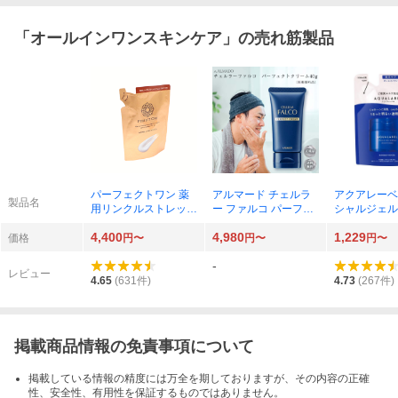
「
オールインワンスキンケア
」の売れ筋製品
パーフェクトワン 薬
アルマード チェルラ
アクアレーベ
製品名
用リンクルストレッチ
ー ファルコ パーフェ
シャルジェル
ジェル（つめかえ）5
クトクリーム 40g（医
EX ブライ
4,400
4,980
1,229
0g（医薬部外品）
薬部外品）
（つめかえ）
価格
円〜
円〜
円〜
-
レビュー
4.65
(
631
件)
4.73
(
267
件)
掲載商品情報の免責事項について
掲載している情報の精度には万全を期しておりますが、その内容の正確
性、安全性、有用性を保証するものではありません。