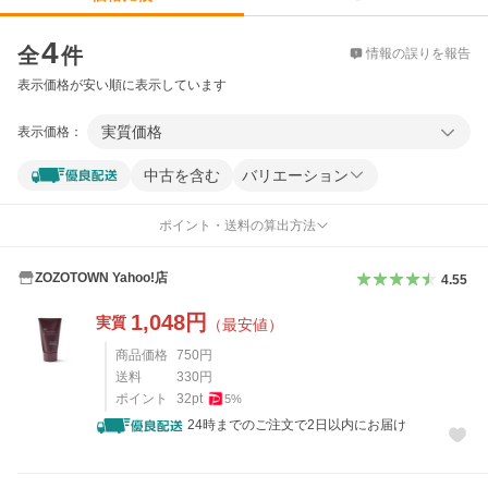
価格比較
4
全
件
情報の誤りを報告
表示価格が安い順に表示しています
実質価格
表示価格：
中古を含む
バリエーション
ポイント・送料の算出方法
ZOZOTOWN Yahoo!店
4.55
1,048
円
実質
（最安値）
商品価格
750
円
送料
330
円
ポイント
32
pt
5
%
24時までのご注文で2日以内にお届け