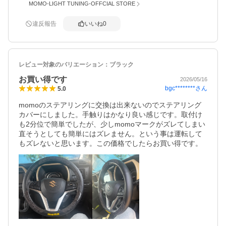
MOMO-LIGHT TUNING-OFFCIAL STORE
違反報告
いいね
0
レビュー対象のバリエーション：
ブラック
お買い得です
2026/05/16
bgc********
さん
5.0
momoのステアリングに交換は出来ないのでステアリング
カバーにしました。手触りはかなり良い感じです。取付け
も2分位で簡単でしたが、少しmomoマークがズレてしまい
直そうとしても簡単にはズレません。という事は運転して
もズレないと思います。この価格でしたらお買い得です。