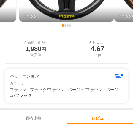
ブラック
ブラック
レビュー
★
¥
価格（新品）
4.67
1,980
円
最安値
64件
バリエーション
選択
カラー
：
ブラック
|
ブラック/ブラウン
|
ベージュ/ブラウン
|
ベージ
ュ/ブラック
価格比較
レビュー
レビュー