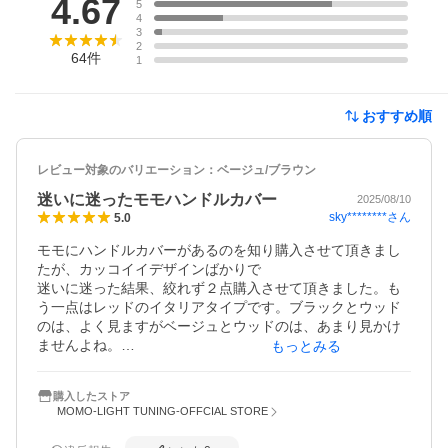
4.67
5
4
3
2
64
件
1
おすすめ順
レビュー対象のバリエーション：
ベージュ/ブラウン
迷いに迷ったモモハンドルカバー
2025/08/10
sky********
さん
5.0
モモにハンドルカバーがあるのを知り購入させて頂きまし
たが、カッコイイデザインばかりで

迷いに迷った結果、絞れず２点購入させて頂きました。も
う一点はレッドのイタリアタイプです。ブラックとウッド
のは、よく見ますがベージュとウッドのは、あまり見かけ
ませんよね。

もっとみる
ベージュとウッドは高級感あります。イエローのロゴが気
に入っております。とりあえずベージュとウッドタイプ
購入したストア
は、付属のプラスチック形崩れ防止パーツを付けたまま付
MOMO-LIGHT TUNING-OFFCIAL STORE
属の保存袋に入れて保管しておきます。またその内付けた
いと思います。