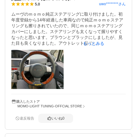
uwo********
さん
5.0
ムーヴのｍｏｍｏ純正ステアリングに取り付けました。初
年度登録から14年経過した車両なので純正ｍｏｍｏステア
リングも擦りきれていたので、同じｍｏｍｏステアリング
カバーにしました。ステアリングも太くなって握りやすく
なったと思います。ブラウンとブラックにしましたが、見
た目も良くなりました。アウトレット品でしたが、何も問
もっとみる
題なしです。
購入したストア
MOMO-LIGHT TUNING-OFFCIAL STORE
違反報告
いいね
0