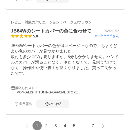
レビュー対象のバリエーション：
ベージュ/ブラウン
JB64Wのシートカバーの色に合わせて
2026/01/18
cha********
さん
5.0
JB64Wシートカバーの色が薄いベージュなので、ちょうど
よい色のカバーが見つかりました。

取付も多少コツは要りますが、5分もかかりません。ハンド
ルとカバーが滑ることなく、冷たくなくて、見栄えだけで
なく、操作性や使い勝手が良くなりました。買って良かっ
たです。
購入したストア
MOMO-LIGHT TUNING-OFFCIAL STORE
違反報告
いいね
2
1
2
3
4
5
...
7