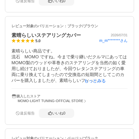
違反報告
いいね
0
レビュー対象のバリエーション：
ブラック/ブラウン
素晴らしいステアリングカバー
2026/07/31
m_m********
さん
5.0
素晴らしい商品です。

流石　MOMO ですね。今まで乗り継いだクルマにあっては
MOMO製のウッドや革巻きのステアリングを当然の如く愛
用し続けておりましたが、今回ウレタンステアリングの車
両に乗り換えてしまったので交換迄の短期間としてこのカ
バーを購入しましたが、素晴らしいフィット感と手触りに
もっとみる
て大変感動しております。

満足感が十分なので、ウッドコンビステアリングへの交換
購入したストア
が長くなりそうです（笑）
MOMO-LIGHT TUNING-OFFCIAL STORE
違反報告
いいね
0
レビュー対象のバリエーション：
ベージュ/ブラック