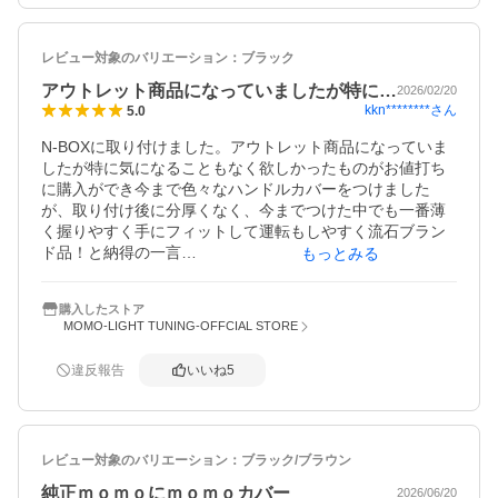
レビュー対象のバリエーション：
ブラック
アウトレット商品になっていましたが特に…
2026/02/20
kkn********
さん
5.0
N-BOXに取り付けました。アウトレット商品になっていま
したが特に気になることもなく欲しかったものがお値打ち
に購入ができ今まで色々なハンドルカバーをつけました
が、取り付け後に分厚くなく、今までつけた中でも一番薄
く握りやすく手にフィットして運転もしやすく流石ブラン
ド品！と納得の一言

もっとみる
　数年たって車がかわったとしてもまた次回も同じタイプ
を買うと思う
購入したストア
MOMO-LIGHT TUNING-OFFCIAL STORE
違反報告
いいね
5
レビュー対象のバリエーション：
ブラック/ブラウン
純正ｍｏｍｏにｍｏｍｏカバー
2026/06/20