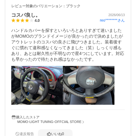
レビュー対象のバリエーション：
ブラック
コスパ良し。
2026/06/13
reo********
さん
4.0
ハンドルカバーを探すといろいろとありすぎて迷いました
がMOMOのブランドイメージが良かったので決めましたが
アウトレットのコスパの良さに飛びつきました。装着後す
ぐに慣れて違和感なくなってきました（笑）しっくり感も
あり、あとは耐久性が不明なので星4つにしています。対応
も早かったので待たされ感はなかったです。
購入したストア
MOMO-LIGHT TUNING-OFFCIAL STORE
違反報告
いいね
0