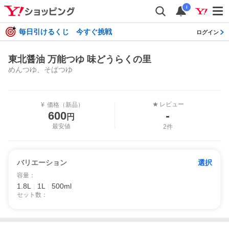
i
毎日引けるくじ 今すぐ挑戦
ログイン
東北醤油 万能つゆ 味どうらくの里
めんつゆ、そばつゆ
レビュー
★
¥
価格（新品）
-
600
円
最安値
2件
バリエーション
選択
容量
：
1.8L
|
1L
|
500ml
セット数
：