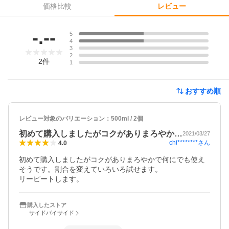
価格比較
レビュー
レビュー
-.--
5
4
3
2
2
件
1
おすすめ順
レビュー対象のバリエーション：
500ml / 2個
初めて購入しましたがコクがありまろやか…
2021/03/27
chi********
さん
4.0
初めて購入しましたがコクがありまろやかで何にでも使え
そうです。割合を変えていろいろ試せます。

リーピートします。
購入したストア
サイドバイサイド