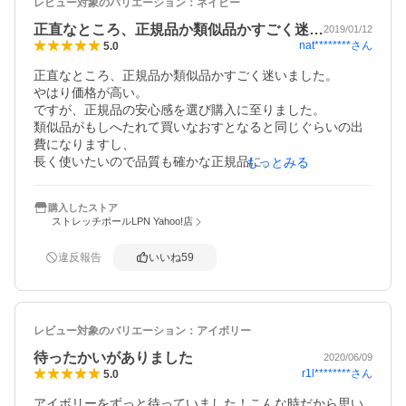
レビュー対象のバリエーション：
ネイビー
「整い」ませんか？
正直なところ、正規品か類似品かすごく迷…
2019/01/12
nat********
さん
5.0
正直なところ、正規品か類似品かすごく迷いました。

やはり価格が高い。

ですが、正規品の安心感を選び購入に至りました。

類似品がもしへたれて買いなおすとなると同じぐらいの出
費になりますし、

長く使いたいので品質も確かな正規品に。

もっとみる
よくよく考えてみると病院では毎日のように患者さんがス
トレッチポールに乗っているわけですから

購入したストア
やはり正規品の耐久性は強いと考えました。

ストレッチポールLPN Yahoo!店
病院のリハビリで使用しているものと全く同じなので安心
違反報告
いいね
59
して使っています。

少々固めですが、これぐらいでないとスレッチにはならな
いのでそういうものだと思っています。

背中や肩回りがしっかり伸ばせますよ！

レビュー対象のバリエーション：
アイボリー
付属のDVDの内容が冊子と重複していたので+αがあると嬉
しいなと思いました。
待ったかいがありました
2020/06/09
r1l********
さん
5.0
アイボリーをずっと待っていました！こんな時だから思い