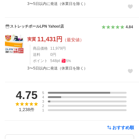
3〜5日以内に発送（休業日を除く）
ストレッチポールLPN Yahoo!店
4.84
11,431
円
実質
（最安値）
商品価格
11,979
円
送料
0
円
ポイント
548
pt
5
%
3〜5日以内に発送（休業日を除く）
レビュー
4.75
5
4
3
2
1,238
件
1
おすすめ順