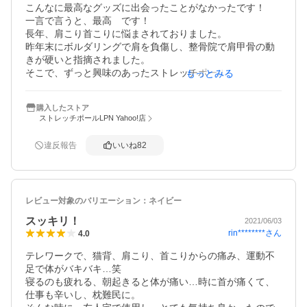
買って数ヶ月、毎日家族で使っています。

こんなに最高なグッズに出会ったことがなかったです！

全然ヘタったり変なクセがついていません。

一言で言うと、最高　です！

また、アイボリーにして大正解でした。

長年、肩こり首こりに悩まされておりました。

毎日使うからとリビングの床に転がしていても、アイボリ
昨年末にボルダリングで肩を負傷し、整骨院で肩甲骨の動
ーの床や壁にカメレオンの如く馴染んでいます笑

きが硬いと指摘されました。

寝る前に使っていますが、入眠が早くなったように感じま
そこで、ずっと興味のあったストレッチポールを購入して
もっとみる
す。何より気持ちいいです。

みました。

最初は痛かったのが今ではもう、ポールの上でうたた寝で
まず、寝っ転がってみて思ったことは、最高！（笑）

購入したストア
きるくらいです。

背中が伸びて、胸が開き、肩甲骨付近の筋肉がほぐされて
ストレッチポールLPN Yahoo!店
ゆらゆら体を揺らすと背骨がゴリゴリとなる感じが好きで
いる様な気持ちよさがありました。

す。
ポールも程よい硬さで痛くもありません。

違反報告
いいね
82
あまりに気持ちよくて、うとうとしてしまうこともあるく
らいです。

私にとっての効果は相当なものです。

こりが少なくなりました。また肩を回すときの窮屈感が減
レビュー対象のバリエーション：
ネイビー
少したことにも驚きです。

趣味でSUPサーフィンをしますが、肩甲骨が動く様になっ
スッキリ！
2021/06/03
たからか、パドルでの漕ぎがスムーズになった気がしま
rin********
さん
4.0
す。

毎日頑張って乗って健康な身体を維持していきたいです。
テレワークで、猫背、肩こり、首こりからの痛み、運動不
足で体がバキバキ…笑

寝るのも疲れる、朝起きると体が痛い…時に首が痛くて、
仕事も辛いし、枕難民に。
