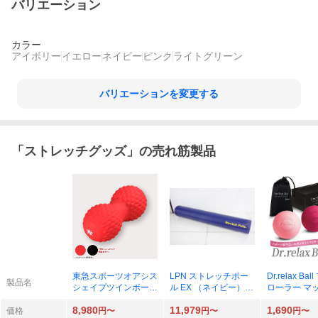
バリエーション
カラー
アイボリー
イエロー
ネイビー
ピンク
ライトグリーン
バリエーションを変更する
「
ストレッチグッズ
」の売れ筋製品
東急スポーツオアシス
LPN ストレッチポー
Dr.relax Ba
製品名
シェイプツインボール
ル EX （ネイビー） e
ローラー マ
STB-100
x0001
ボール スト
8,980
11,979
1,690
ール 2個セッ
価格
円〜
円〜
円〜