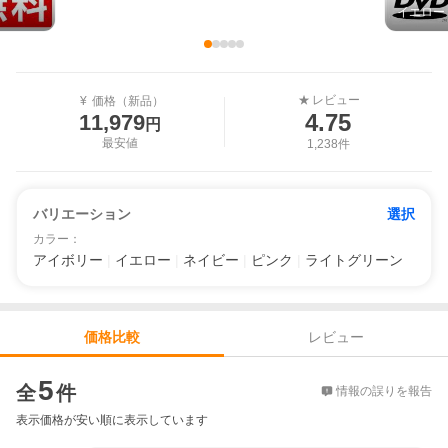
イエロー
レビュー
★
¥
価格（新品）
4.75
11,979
円
最安値
1,238件
バリエーション
選択
カラー
：
アイボリー
|
イエロー
|
ネイビー
|
ピンク
|
ライトグリーン
レビュー
価格比較
価格比較
5
全
件
情報の誤りを報告
表示価格が安い順に表示しています