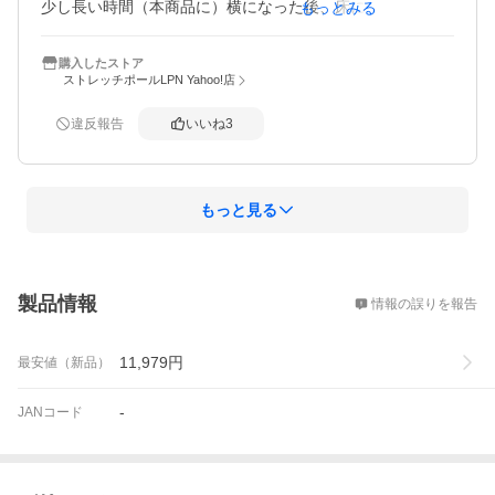
少し長い時間（本商品に）横になった後、床に仰向けにな
もっとみる
ってみると背骨が床にメリ込んで行く様な感覚になり、背
筋が伸ばされたことを実感出来ます。リラックス効果を感
購入したストア
じられ、疲れを取ることが出来ます。

ストレッチポールLPN Yahoo!店
単身赴任先でも使用したいと本商品を購入しました。緑色
を購入しましたが、緑が目の保養にもなって倍以上の効果
違反報告
いいね
3
もあり、購入して良かったと自負しています。ｗ（妻のス
トレッチポールはオレンジ色）
もっと見る
概要
製品情報
情報の誤りを報告
11,979
円
最安値（新品）
-
JANコード