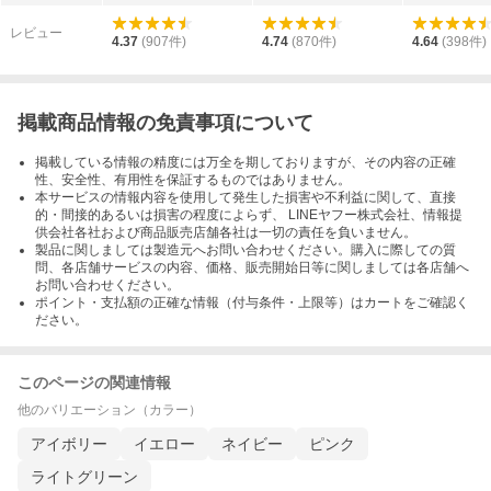
レビュー
4.37
(
907
件)
4.74
(
870
件)
4.64
(
398
件)
掲載商品情報の免責事項について
掲載している情報の精度には万全を期しておりますが、その内容の正確
性、安全性、有用性を保証するものではありません。
本サービスの情報内容を使用して発生した損害や不利益に関して、直接
的・間接的あるいは損害の程度によらず、 LINEヤフー株式会社、情報提
供会社各社および商品販売店舗各社は一切の責任を負いません。
製品に関しましては製造元へお問い合わせください。購入に際しての質
問、各店舗サービスの内容、価格、販売開始日等に関しましては各店舗へ
お問い合わせください。
ポイント・支払額の正確な情報（付与条件・上限等）はカートをご確認く
ださい。
このページの関連情報
他のバリエーション（カラー）
アイボリー
イエロー
ネイビー
ピンク
ライトグリーン