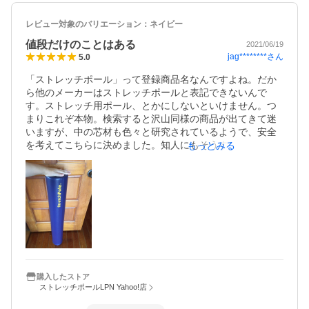
色々教えて貰った動きのほんの1部……

マジか……涙 です。

レビュー対象のバリエーション：
ネイビー
でも、ストレッチポール！しかも正規品！ということで満
値段だけのことはある
2021/06/19
足はしてますが、お友達の持っていた物で十分でした、笑

jag********
さん
5.0
なので星1つ減らしちゃいました。
「ストレッチポール」って登録商品名なんですよね。だか
ら他のメーカーはストレッチポールと表記できないんで
す。ストレッチ用ポール、とかにしないといけません。つ
まりこれぞ本物。検索すると沢山同様の商品が出てきて迷
いますが、中の芯材も色々と研究されているようで、安全
を考えてこちらに決めました。知人にもそうすすめていま
もっとみる
す。使う前に、一度床に寝そべると変化がよく分かりま
す。ガチガチだった背中がポールから下りた瞬間へろ〜ん
と床に着きます。

EXとMXのタイプがあることを知らずにEXを買いました
が、EXはアスリート用でMXは医療用な感じでした。EXの
方が太さも硬さも上です。開けた時にあれ？ジムのよりデ
カって思いました。私はMXの方が欲しかったかな。種類が
違うと知らなかったのでご検討にお役立てください。
購入したストア
ストレッチポールLPN Yahoo!店