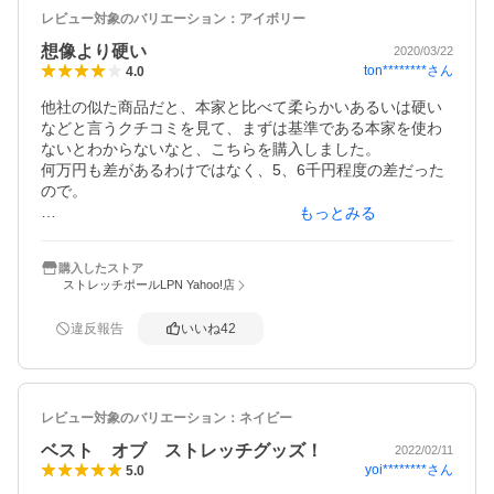
レビュー対象のバリエーション：
アイボリー
想像より硬い
2020/03/22
ton********
さん
4.0
他社の似た商品だと、本家と比べて柔らかいあるいは硬い
などと言うクチコミを見て、まずは基準である本家を使わ
ないとわからないなと、こちらを購入しました。

何万円も差があるわけではなく、5、6千円程度の差だった
ので。

もっとみる
初めて使った感想としては、想像よりかなり硬かったで
す。体重かけても凹んでる感じがしません。

購入したストア
実際に横たわってみたところ、痛い。

ストレッチポールLPN Yahoo!店
しかも筋肉痛になって、かえって体調が悪くなったりした
んですが、それでもやった後の身体が床に沈み込む感じが
違反報告
いいね
42
すごいと思いました。

生理が近くなると反らせると痛かった腰痛も、なかったよ
うに思います。

レビュー対象のバリエーション：
ネイビー
とりあえず毎日5分使っていますし続けてみます。

ベスト オブ ストレッチグッズ！
2022/02/11
yoi********
さん
5.0
【追記】
