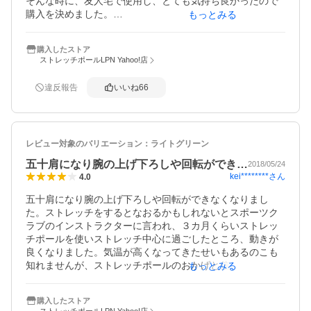
そんな時に、友人宅で使用し、とても気持ち良かったので
購入を決めました。

もっとみる
安くて同じような商品がたくさんある中、耐久性や固さ、
友人宅で使った感じがよかったので、こちらにしました。

購入したストア
年齢や使用用途により、固さを選ぶ必要があるみたいです
ストレッチポールLPN Yahoo!店
が、私にはとてもよかったです。

寝る前や疲れた～て時にポールの上に乗って、歯磨きした
違反報告
いいね
66
り、スマホ触ったり…そんな程度でスッキリ！

寝る前に使うと寝付きがよくて。

それだけ自身の体がバキバキだったのですが(^^;

使い方のバリエーションが少ないのが悩みですが、調べた
レビュー対象のバリエーション：
ライトグリーン
らもっとあるかな？

散歩やストレッチもなかなかする気にならない私にはとて
五十肩になり腕の上げ下ろしや回転ができ…
2018/05/24
も良かったです。

kei********
さん
4.0
使い始めて一年弱ですが、買って良かったです！
五十肩になり腕の上げ下ろしや回転ができなくなりまし
た。ストレッチをするとなおるかもしれないとスポーツク
ラブのインストラクターに言われ、３カ月くらいストレッ
チポールを使いストレッチ中心に過ごしたところ、動きが
良くなりました。気温が高くなってきたせいもあるのこも
知れませんが、ストレッチポールのおかげと信じていま
もっとみる
す。スポーツクラブに行かなくてもストレッチができるよ
うにと購入を考えました。ピンキリでいろいろなものがあ
購入したストア
りましたが、ここは信頼のあるLPNのものにしました。明