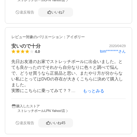
ストレッチポールLPN Yahoo!店
るいライトグリーンを購入しました。明るい色なので部屋
に転がしておいても飾りになるような気がします。和室や
違反報告
いいね
7
リビングにコロコロ転がしておいて、テレビを見ながら、
食休めにと乗っています。私が乗っていないときには、も
う一人のおばさんも利用しています。中々良いもんです。
ストレッチのお共に是非どうぞ
レビュー対象のバリエーション：
アイボリー
安いので十分
2020/04/29
tom********
さん
4.0
先日お友達のお家でストレッチポールに出会いました。と
ても良かったのでそれから自分なりに色々と調べて悩ん
で、どうせ買うなら正規品と思い、またやり方が分からな
い私にとってはDVDの存在が大きくこちらに決めて購入し
ました。

実際にこちらに乗ってみて？？

もっとみる
正直、お友達の持っていたプ○○○○○という こちらより約3分
の1程の金額で購入出来る商品とさほど変わらず……

購入したストア
そちらはレビューが硬すぎる等が多かったのでこちらにし
ストレッチポールLPN Yahoo!店
たのですが……

私にはあまり違いが分かりません。こちらも硬いです。

違反報告
いいね
45
期待していたDVDも、えっ？？これだけ？？

お友達がジムでマンツーマンの指導を受けているので
