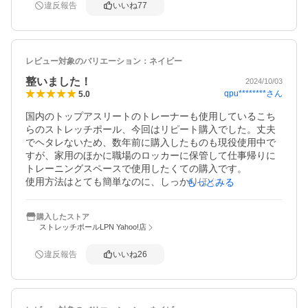
違反報告
いいね
77
レビュー対象のバリエーション：
ネイビー
整いました！
2024/10/03
qpu********
さん
5.0
国内のトップアスリートのトレーナーも使用しているこち
らのストレッチポール、今回はリピート購入でした。丈夫
でヘタレないため、数年前に購入したものも現役使用中で
すが、家用のほかに職場のロッカーに保管して仕事帰りに
トレーニングスペースで使用したくての購入です。

使用方法はとても簡単なのに、しっかりほぐれて整いま
もっとみる
す。

スポーツ・コンディショニングとしての使用はもちろんで
購入したストア
すが、デスクワークや日常生活での姿勢の疲れにも効果を
ストレッチポールLPN Yahoo!店
感じます。

姿勢が整うことで立位や歩行姿勢が改善されるためだと思
違反報告
いいね
26
いますが、最近は、もともと抱えている膝や股関節のケガ
の具合がよくないときも、これを使うことで、痛みが減
り、歩行や立位も楽になることを実感しています。

夏の疲れが出やすいこの時期、秋の夜長をゴロゴロして