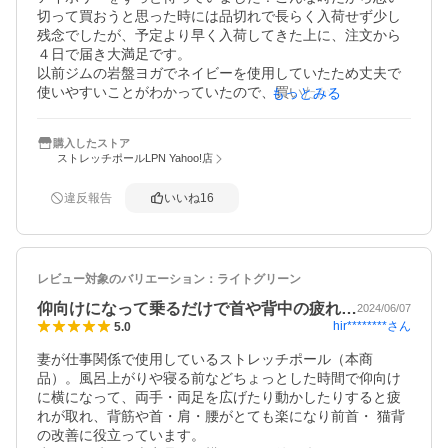
切って買おうと思った時には品切れで長らく入荷せず少し
残念でしたが、予定より早く入荷してきた上に、注文から
４日で届き大満足です。

以前ジムの岩盤ヨガでネイビーを使用していたため丈夫で
使いやすいことがわかっていたので、買いたかったのです
もっとみる
がやはり高いのでかなり悩んで躊躇していました。今回思
い切って買えてよかったです！もちろん使いやすいです
購入したストア
し、アイボリーは家の中でも存在感が薄れて邪魔をしない
ストレッチポールLPN Yahoo!店
ので待ったかいがありました。

今のところ汚れてはいませんが、いつかは汚れるかな？と
違反報告
いいね
16
思うくらい綺麗なアイボリーです。なかなかジムにも行け
ない気がするのでこの際どんどん気にせず使います！
レビュー対象のバリエーション：
ライトグリーン
仰向けになって乗るだけで首や背中の疲れ…
2024/06/07
hir********
さん
5.0
妻が仕事関係で使用しているストレッチポール（本商
品）。風呂上がりや寝る前などちょっとした時間で仰向け
に横になって、両手・両足を広げたり動かしたりすると疲
れが取れ、背筋や首・肩・腰がとても楽になり前首・ 猫背
の改善に役立っています。
