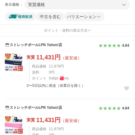
実質価格
表示価格：
中古を含む
バリエーション
ポイント・送料の算出方法
ストレッチポールLPN Yahoo!店
4.84
11,431
円
実質
（最安値）
商品価格
11,979
円
送料
0
円
ポイント
548
pt
5
%
3〜5日以内に発送（休業日を除く）
ストレッチポールLPN Yahoo!店
4.84
11,431
円
実質
（最安値）
商品価格
11,979
円