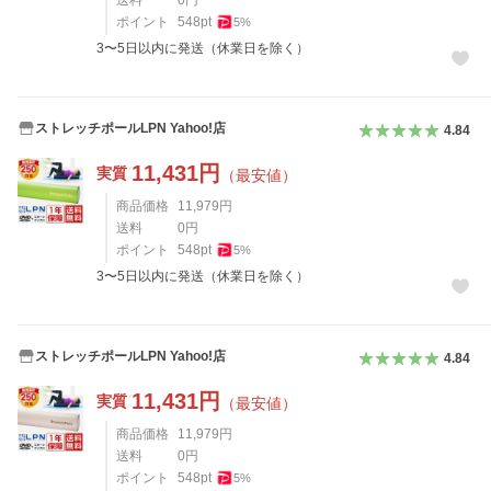
送料
0
円
ポイント
548
pt
5
%
3〜5日以内に発送（休業日を除く）
ストレッチポールLPN Yahoo!店
4.84
11,431
円
実質
（最安値）
商品価格
11,979
円
送料
0
円
ポイント
548
pt
5
%
3〜5日以内に発送（休業日を除く）
ストレッチポールLPN Yahoo!店
4.84
11,431
円
実質
（最安値）
商品価格
11,979
円
送料
0
円
ポイント
548
pt
5
%