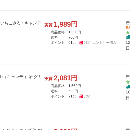
1,989
円
マのいちごみるくキャンデ
実質
商品価格
1,350
円
送料
700
円
1
ポイント
61
pt
（
5
%）
エントリー済み
日
2,081
円
kg キャンディ 飴 グミ
実質
商品価格
1,562
円
送料
590
円
1
ポイント
71
pt
（
5
%）
日