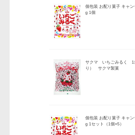
個包装 お配り菓子 キャンデ
g 1個
サクマ いちごみるく 1袋
り） サクマ製菓
個包装 お配り菓子 キャンデ
g 1セット（1個×5）