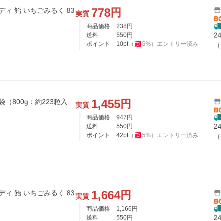
778
円
ィ 飴 いちごみるく 83
実質
商品価格
238
円
2
送料
550
円
ポイント
10
pt
（
5
%）
エントリー済み
（
1,455
円
（800g：約223粒入
実質
商品価格
947
円
2
送料
550
円
ポイント
42
pt
（
5
%）
エントリー済み
（
1,664
円
ィ 飴 いちごみるく 83
実質
商品価格
1,166
円
2
送料
550
円