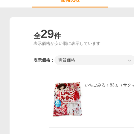
29
全
件
表示価格が安い順に表示しています
表示価格：
実質価格
いちごみるく83ｇ（サク