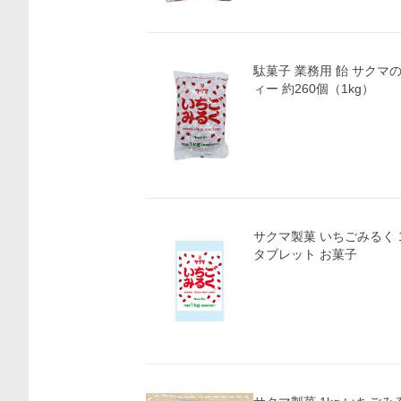
駄菓子 業務用 飴 サク
ィー 約260個（1kg）
サクマ製菓 いちごみるく 1
タブレット お菓子