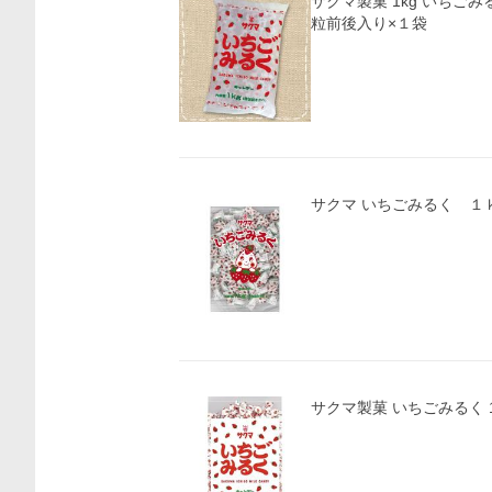
サクマ製菓 1kg いちごみ
粒前後入り×１袋
価格比較
サクマ いちごみるく １
サクマ製菓 いちごみるく 1