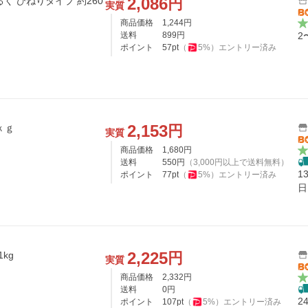
2,086
円
るく ひねりタイプ 約260
実質
商品価格
1,244
円
送料
899
円
2
ポイント
57
pt
（
5
%）
エントリー済み
2,153
円
ｋｇ
実質
商品価格
1,680
円
送料
550
円
（
3,000
円以上で送料無料）
1
ポイント
77
pt
（
5
%）
エントリー済み
日
2,225
円
kg
実質
商品価格
2,332
円
送料
0
円
2
ポイント
107
pt
（
5
%）
エントリー済み