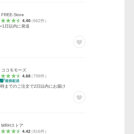
FREE-Store
4.40
（
662
件
）
〜1日以内に発送
ココモモーズ
4.68
（
799
件
）
4時までのご注文で2日以内にお届け
MRHストア
4.42
（
816
件
）