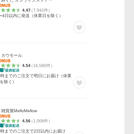
みぞた オンラインストアー
4.47
（
7,942
件
）
〜4日以内に発送（休業日を除く）
カウモール
4.54
（
16,580
件
）
3時までのご注文で明日にお届け（休業
を除く）
雑貨屋MelloMellow
4.56
（
1,008
件
）
4時までのご注文で2日以内にお届け