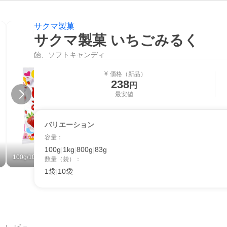
サクマ製菓
サクマ製菓 いちごみるく
飴、ソフトキャンディ
価格（新品）
¥
238
円
最安値
バリエーション
容量
：
100g
|
1kg
|
800g
|
83g
100g/10袋
1kg/1袋
数量（袋）
：
1袋
|
10袋