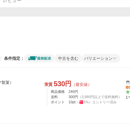
レビュー
条件指定：
中古を含む
バリエーション
530
円
マ製菓）
実質
（最安値）
商品価格
240
円
送料
300
円
（
3,980
円以上で送料無料）
1
ポイント
10
pt
（
5
%）
エントリー済み