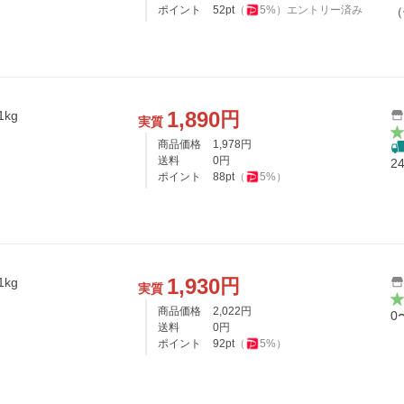
ポイント
52
pt
（
5
%）
エントリー済み
（
1,890
円
kg
実質
商品価格
1,978
円
送料
0
円
2
ポイント
88
pt
（
5
%）
1,930
円
kg
実質
商品価格
2,022
円
0
送料
0
円
ポイント
92
pt
（
5
%）