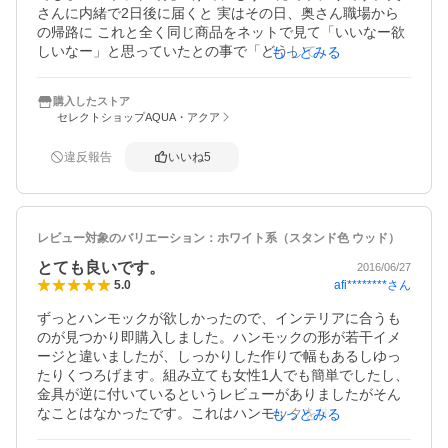
さんに内緒で2日後に届くと 実はその日、奥さん職場から
の帰路に これと全く同じ商品をネットで見て「いいなー欲
しいなー」と思っていたとの事で「どうして、どうして私
もっとみる
が欲しいものがすぐ届くの？」と本当に驚いていました。
ま、偶然ですけど・・・・ で、この商品に関する不具合情
購入したストア
報等を注文前にネットで調べたらスタンドの開き具合調整
セレクトショップAQUA・アクア
用の部品取り付けが片方逆に取り付いている、との事でし
たが 商品届いて確認したところ成る程その通り。これは自
違反報告
いいね
5
分で工具（10mmスパナ1本）使って正しくセットし直しま
した。女性でも簡単に修正出来ると思いますよ。他は不具
合無いです。木目調のスタンドは良い感じで部屋にもベラ
ンダにも合います。逆に黒とかじゃなくて良かったです。
レビュー対象のバリエーション：
ホワイト系（スタンド色 ウッド）
今日は天気もよいのでこのメールの後はベランダでゆらゆ
らして過ごす予定です。
とても良いです。
2016/06/27
afi********
さん
5.0
ずっとハンモックが欲しかったので、インテリアに合うも
のが見つかり即購入しました。ハンモックの形が若干イメ
ージと違いましたが、しっかりした作りで幅もあるしゆっ
たりくつろげます。組み立ても女性1人でも簡単でしたし、
金具が逆に付いているというレビューがありましたがそん
なことはなかったです。これはハンモックを使わない時も3
もっとみる
wayなので出しておけます。私は普段はチェアーにしてい