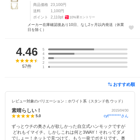
商品価格
23,100
円
送料
1,100
円
ポイント
2,110
pt
10
%
要エントリー
メーカー在庫確認後あり10日、なし2ヶ月以内発送（休業
日を除く）
レビュー
4.46
5
4
3
2
57
件
1
おすすめ順
レビュー対象のバリエーション：
ホワイト系（スタンド色 ウッド）
素晴らしい！
2015/04/30
cyt********
さん
5.0
ずっとウチの奥さんが欲しかった自立式ハンモックですが
 どれもイマイチ。しかしこれは何と3WAY！それってダメ
でしょー！ネットで見つけて、もう一発でポチりです。奥