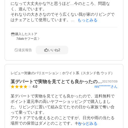
になって大丈夫かな?!と思うほど…今のところ、問題な
く、遊んでいます。

それなりの大きさなのでそう広くない我が家のリビングで
はチェアとして使用しています。

もっとみる
子供を抱いてゆらゆら…寝てくれました。ゆったりとした
揺れ、癒されます。

購入したストア
布の匂いはあまり気になりませんでした。
7dialsヤフー店
違反報告
いいね
2
レビュー対象のバリエーション：
ホワイト系（スタンド色 ウッド）
某デパートで実物を見てとても良かったの…
2017/07/09
nis********
さん
4.0
某デパートで実物を見てとても良かったので、送料無料で
ポイント還元率の高いヤフーショッピングで購入しまし
た。リビングに置いて組み立てたその日から家族で奪い合
って乗っています。

アウトドアでも使えるとのことですが、日光や雨の当たる
場所での保管はダメとのことです。キャンプに持って行こ
もっとみる