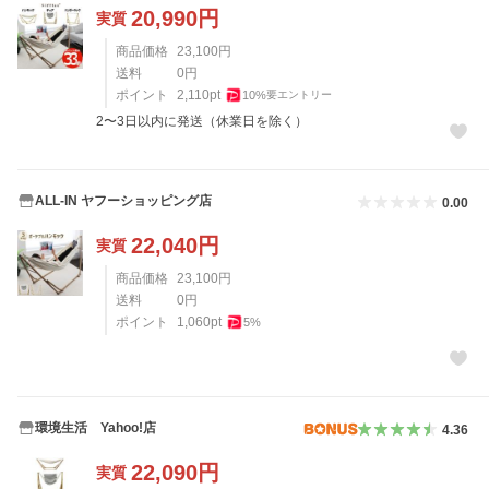
20,990
円
実質
商品価格
23,100
円
送料
0
円
ポイント
2,110
pt
10
%
要エントリー
2〜3日以内に発送（休業日を除く）
ALL-IN ヤフーショッピング店
0.00
22,040
円
実質
商品価格
23,100
円
送料
0
円
ポイント
1,060
pt
5
%
環境生活 Yahoo!店
4.36
22,090
円
実質