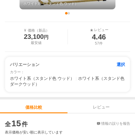
ホワイト系（スタンド色 ウッド）
レビュー
★
¥
価格（新品）
4.46
23,100
円
最安値
57件
バリエーション
選択
カラー
：
ホワイト系（スタンド色 ウッド）
|
ホワイト系（スタンド色
ダークウッド）
レビュー
価格比較
価格比較
15
全
件
情報の誤りを報告
表示価格が安い順に表示しています