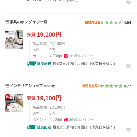
家具のホンダ ヤフー店
4.54
19,100
円
実質
商品価格
23,100
円
送料
0
円
ポイント
4,000
pt
19
%
要エントリー
最短2日以内にお届け（休業日を除く）
インテリアショップ roomy
4.77
19,100
円
実質
商品価格
23,100
円
送料
0
円
ポイント
4,000
pt
19
%
要エントリー
最短2日以内にお届け（休業日を除く）