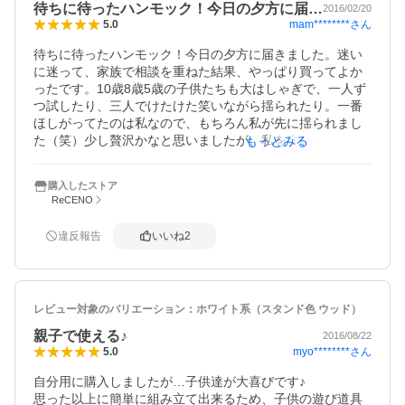
待ちに待ったハンモック！今日の夕方に届…
2016/02/20
mam********
さん
5.0
待ちに待ったハンモック！今日の夕方に届きました。迷い
に迷って、家族で相談を重ねた結果、やっぱり買ってよか
ったです。10歳8歳5歳の子供たちも大はしゃぎで、一人ず
つ試したり、三人でけたけた笑いながら揺られたり。一番
ほしがってたのは私なので、もちろん私が先に揺られまし
た（笑）少し贅沢かなと思いましたが、私を含め、子供た
もっとみる
ちのこんな笑顔は、今しか見られないと思えば、いい買い
物でした。
購入したストア
ReCENO
違反報告
いいね
2
レビュー対象のバリエーション：
ホワイト系（スタンド色 ウッド）
親子で使える♪
2016/08/22
myo********
さん
5.0
自分用に購入しましたが…子供達が大喜びです♪

思った以上に簡単に組み立て出来るため、子供の遊び道具