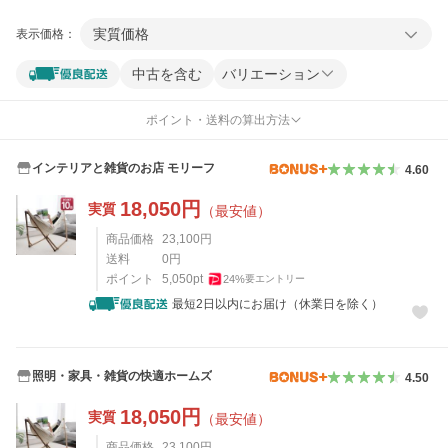
実質価格
表示価格：
中古を含む
バリエーション
ポイント・送料の算出方法
インテリアと雑貨のお店 モリーフ
4.60
18,050
円
実質
（最安値）
商品価格
23,100
円
送料
0
円
ポイント
5,050
pt
24
%
要エントリー
最短2日以内にお届け（休業日を除く）
照明・家具・雑貨の快適ホームズ
4.50
18,050
円
実質
（最安値）
商品価格
23,100
円