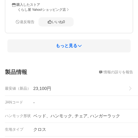
購入したストア
くらし屋 Yahoo!ショッピング店
違反報告
いいね
0
もっと見る
概要
製品情報
情報の誤りを報告
23,100
円
最安値（新品）
-
JANコード
ベッド、ハンモック, チェア, ハンガーラック
ハンモック形状
クロス
生地タイプ