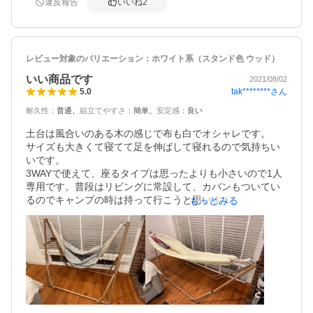
違反報告
いいね
2
レビュー対象のバリエーション：
ホワイト系（スタンド色 ウッド）
いい商品です
2021/08/02
tak********
さん
5.0
耐久性
：
普通
組立てやすさ
：
簡単
安定感
：
良い
土台は風合いのある木の感じで布も白でオシャレです。

サイズも大きくて寝てて足を伸ばして寝れるので気持ちい
いです。

3WAYで使えて、座るタイプは思ったよりも小さいので1人
専用です。普段はリビングに常設して、カバンもついてい
るのでキャンプの時は持って行こうと思います。

もっとみる
夏はソファーよりも涼しいと思います。