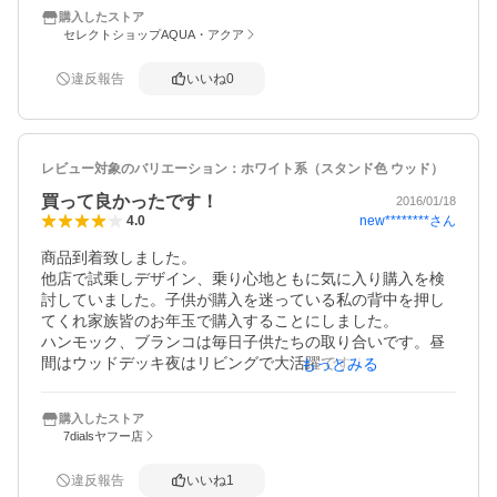
ます。しまい込むと使わないで持ち腐れになってしまいが
購入したストア
ちなので、これを選んで良かったです。
セレクトショップAQUA・アクア
違反報告
いいね
0
レビュー対象のバリエーション：
ホワイト系（スタンド色 ウッド）
買って良かったです！
2016/01/18
new********
さん
4.0
商品到着致しました。

他店で試乗しデザイン、乗り心地ともに気に入り購入を検
討していました。子供が購入を迷っている私の背中を押し
てくれ家族皆のお年玉で購入することにしました。

ハンモック、ブランコは毎日子供たちの取り合いです。昼
間はウッドデッキ夜はリビングで大活躍です！子供に室内
もっとみる
ブランコを探していたのでこちらの商品はインテリアに馴
染みとても気に入りました。　

購入したストア
商品に数ヶ所傷があったこと、機材が重いことがマイナス
7dialsヤフー店
☆ですが、とっても気に入っています。
違反報告
いいね
1