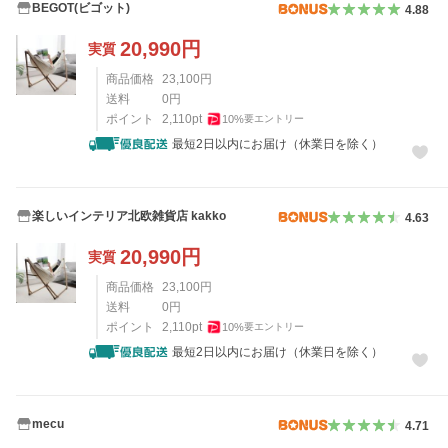
BEGOT(ビゴット)
4.88
20,990
円
実質
商品価格
23,100
円
送料
0
円
ポイント
2,110
pt
10
%
要エントリー
最短2日以内にお届け（休業日を除く）
楽しいインテリア北欧雑貨店 kakko
4.63
20,990
円
実質
商品価格
23,100
円
送料
0
円
ポイント
2,110
pt
10
%
要エントリー
最短2日以内にお届け（休業日を除く）
mecu
4.71