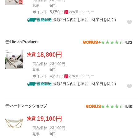
送料
0
円
ポイント
5,050
pt
24
%
要エントリー
最短2日以内にお届け（休業日を除く）
Life on Products
4.32
18,890
円
実質
商品価格
23,100
円
送料
0
円
ポイント
4,210
pt
20
%
要エントリー
最短2日以内にお届け（休業日を除く）
ハートマークショップ
4.40
19,100
円
実質
商品価格
23,100
円
送料
0
円