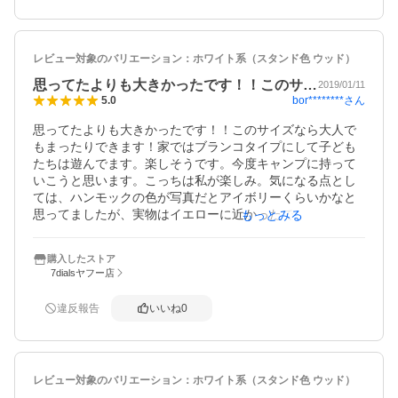
レビュー対象のバリエーション：
ホワイト系（スタンド色 ウッド）
思ってたよりも大きかったです！！このサ…
2019/01/11
bor********
さん
5.0
思ってたよりも大きかったです！！このサイズなら大人で
もまったりできます！家ではブランコタイプにして子ども
たちは遊んでます。楽しそうです。今度キャンプに持って
いこうと思います。こっちは私が楽しみ。気になる点とし
ては、ハンモックの色が写真だとアイボリーくらいかなと
思ってましたが、実物はイエローに近かったです。あと生
もっとみる
地に若干のほつれが有りました。破れたら白色系の生地に
変えようと思ってます。
購入したストア
7dialsヤフー店
違反報告
いいね
0
レビュー対象のバリエーション：
ホワイト系（スタンド色 ウッド）