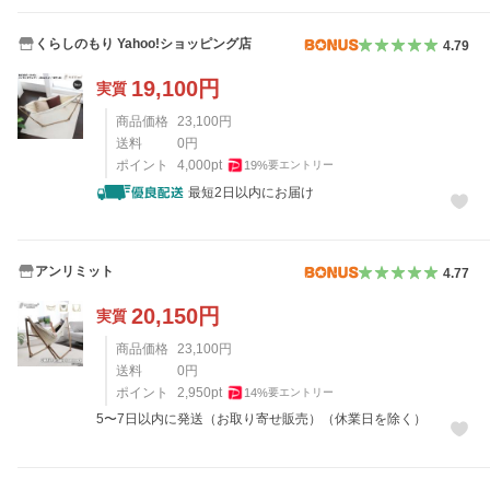
くらしのもり Yahoo!ショッピング店
4.79
19,100
円
実質
商品価格
23,100
円
送料
0
円
ポイント
4,000
pt
19
%
要エントリー
最短2日以内にお届け
アンリミット
4.77
20,150
円
実質
商品価格
23,100
円
送料
0
円
ポイント
2,950
pt
14
%
要エントリー
5〜7日以内に発送（お取り寄せ販売）（休業日を除く）