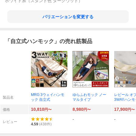
ホワイト系（スタンド色 ダークウッド）
バリエーションを変更する
「
自立式ハンモック
」の売れ筋製品
MRG 3ウェイハンモ
ゆらふわモック ノー
レビール オ
製品名
ック 自立式
マルタイプ
3WAYハン
ト
10,810
8,980
17,900
価格
円〜
円〜
円〜
-
-
レビュー
4.59
(
438
件)