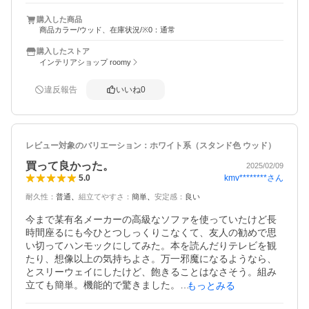
購入した商品
商品カラー/ウッド、在庫状況/※0：通常
購入したストア
インテリアショップ roomy
違反報告
いいね
0
レビュー対象のバリエーション：
ホワイト系（スタンド色 ウッド）
買って良かった。
2025/02/09
kmv********
さん
5.0
耐久性
：
普通
組立てやすさ
：
簡単
安定感
：
良い
今まで某有名メーカーの高級なソファを使っていたけど長
時間座るにも今ひとつしっくりこなくて、友人の勧めで思
い切ってハンモックにしてみた。本を読んだりテレビを観
たり、想像以上の気持ちよさ。万一邪魔になるようなら、
とスリーウェイにしたけど、飽きることはなさそう。組み
立ても簡単。機能的で驚きました。

もっとみる