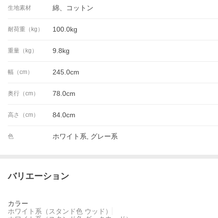
綿、コットン
生地素材
100.0kg
耐荷重（kg）
9.8kg
重量（kg）
245.0cm
幅（cm）
78.0cm
奥行（cm）
84.0cm
高さ（cm）
ホワイト系, グレー系
色
バリエーション
カラー
ホワイト系（スタンド色 ウッド）