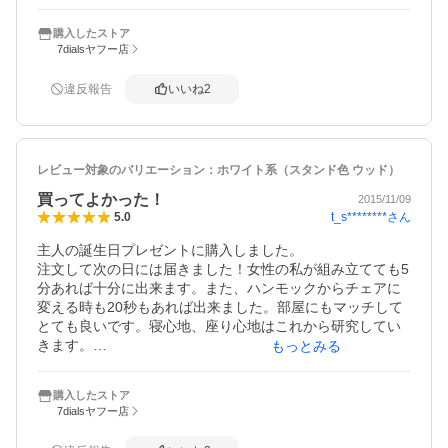
うと思いましたが、基本的には家の中で使うことを想定し
ている感じですね。
購入したストア
7dialsヤフー店
違反報告
いいね
2
レビュー対象のバリエーション：
ホワイト系（スタンド色 ウッド）
買ってよかった！
2015/11/09
t_s********
さん
5.0
主人の誕生日プレゼントに購入しました。

注文して次の日には届きました！女性の私が組み立てても5
分あれば十分に出来ます。また、ハンモックからチェアに
変える時も20秒もあれば出来ました。部屋にもマッチして
とても良いです。寝心地、座り心地はこれから研究してい
きます。

もっとみる
前の方が書いている通り、布がカビ臭いのが残念でした
が、洗ってみます！
購入したストア
7dialsヤフー店