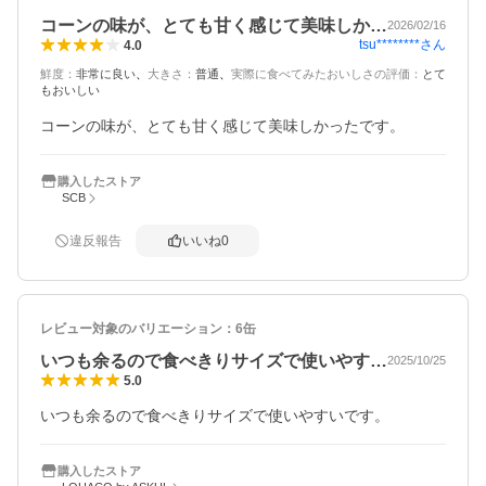
コーンの味が、とても甘く感じて美味しか…
2026/02/16
tsu********
さん
4.0
鮮度
：
非常に良い
大きさ
：
普通
実際に食べてみたおいしさの評価
：
とて
もおいしい
コーンの味が、とても甘く感じて美味しかったです。
購入したストア
SCB
違反報告
いいね
0
レビュー対象のバリエーション：
6缶
いつも余るので食べきりサイズで使いやす…
2025/10/25
5.0
購入したストア