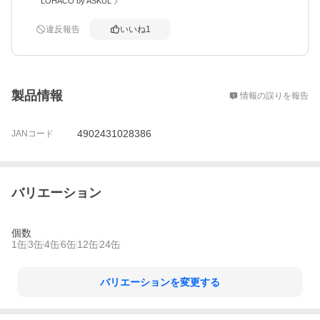
LOHACO by ASKUL
違反報告
いいね
1
概要
製品情報
情報の誤りを報告
4902431028386
JANコード
バリエーション
個数
1缶
3缶
4缶
6缶
12缶
24缶
バリエーションを変更する