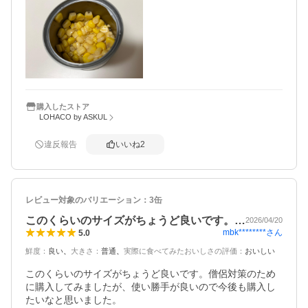
購入したストア
LOHACO by ASKUL
違反報告
いいね
2
レビュー対象のバリエーション：
3缶
このくらいのサイズがちょうど良いです。…
2026/04/20
mbk********
さん
5.0
鮮度
：
良い
大きさ
：
普通
実際に食べてみたおいしさの評価
：
おいしい
このくらいのサイズがちょうど良いです。僧侶対策のため
に購入してみましたが、使い勝手が良いので今後も購入し
たいなと思いました。