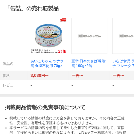
「
缶詰
」の売れ筋製品
あいこちゃん ツナ水
宝幸 日本のさば 味噌
いなば食品 
製品名
煮 食塩不使用 70g×24
煮 190g×2缶
ナ フレーク 7
缶
3,030
ー
ー
価格
円〜
円〜
円〜
-
-
-
レビュー
掲載商品情報の免責事項について
掲載している情報の精度には万全を期しておりますが、その内容の正確
性、安全性、有用性を保証するものではありません。
本サービスの情報内容を使用して発生した損害や不利益に関して、直接
的・間接的あるいは損害の程度によらず、 LINEヤフー株式会社、情報提