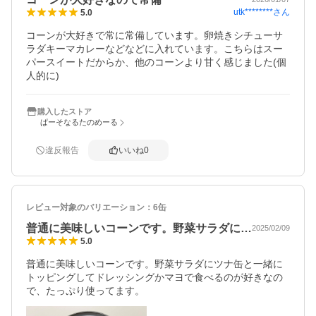
utk********
さん
5.0
コーンが大好きで常に常備しています。卵焼きシチューサ
ラダキーマカレーなどなどに入れています。こちらはスー
パースイートだからか、他のコーンより甘く感じました(個
人的に)
購入したストア
ぱーそなるたのめーる
違反報告
いいね
0
レビュー対象のバリエーション：
6缶
普通に美味しいコーンです。野菜サラダに…
2025/02/09
5.0
普通に美味しいコーンです。野菜サラダにツナ缶と一緒に
トッピングしてドレッシングかマヨで食べるのが好きなの
で、たっぷり使ってます。