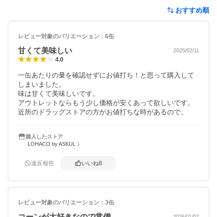
おすすめ順
レビュー対象のバリエーション：
6缶
甘くて美味しい
2025/02/11
4.0
一缶あたりの量を確認せずにお値打ち！と思って購入して
しまいました。

味は甘くて美味しいです。

アウトレットならもう少し価格が安くあって欲しいです。
近所のドラッグストアの方がお値打ちな時があるので。
購入したストア
LOHACO by ASKUL
違反報告
いいね
8
レビュー対象のバリエーション：
3缶
コーンが大好きなので常備
2026/01/07