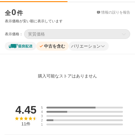
価格比較
0
全
件
情報の誤りを報告
表示価格が安い順に表示しています
実質価格
表示価格：
中古を含む
バリエーション
購入可能なストアはありません
レビュー
4.45
5
4
3
2
11
件
1