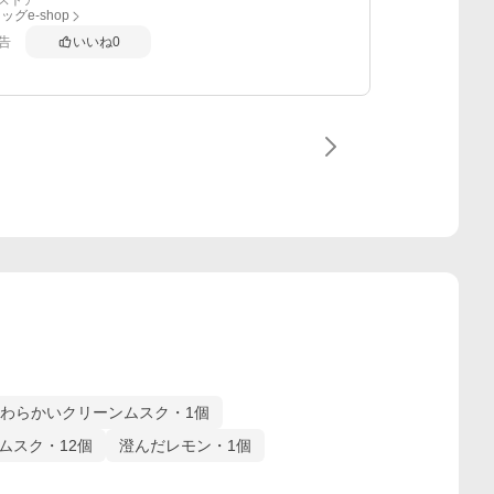
ストア
グe-shop
告
いいね
0
わらかいクリーンムスク・1個
ムスク・12個
澄んだレモン・1個