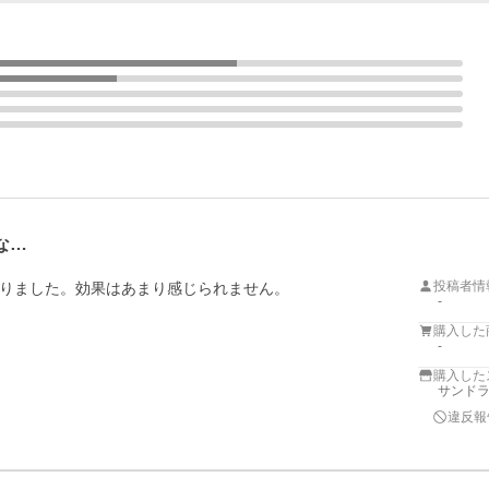
な…
投稿者情
りました。効果はあまり感じられません。
-
購入した
-
購入した
サンドラッ
違反報