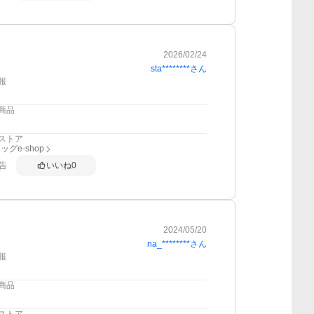
2026/02/24
sta********
さん
報
商品
ストア
グe-shop
告
いいね
0
2024/05/20
na_********
さん
報
商品