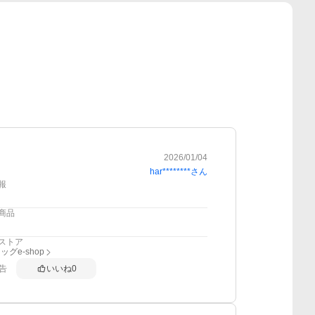
2026/01/04
har********
さん
報
商品
ストア
グe-shop
告
いいね
0