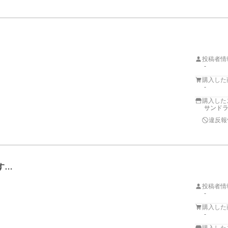
投稿者情
-
購入した
-
購入した
サンドラッ
違反報
す…
投稿者情
-
購入した
-