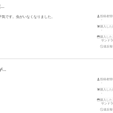
慣…
投稿者情
平気です。虫がいなくなりました。
-
購入した
-
購入した
サンドラッ
違反報
が…
投稿者情
-
購入した
-
購入した
サンドラッ
違反報