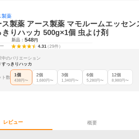
ス製薬
ース製薬 アース製薬 マモルームエッセンス
きりハッカ 500g×1個 虫よけ剤
548
新品：
円
ー
4.31
（
29
件
）
択中のバリエーション
り
すっきりハッカ
1個
2個
3個
6個
12個
ット数
438
円〜
1,680
円〜
1,340
円〜
5,280
円〜
8,980
円〜
レビュー
概要