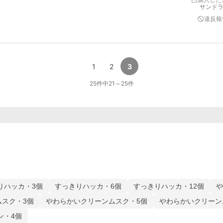
購入した
サンドラッ
違反報
1
2
3
25
件中
21
～
25
件
りハッカ・3個
すっきりハッカ・6個
すっきりハッカ・12個
や
スク・3個
やわらかいクリーンムスク・5個
やわらかいクリーン
ン・4個