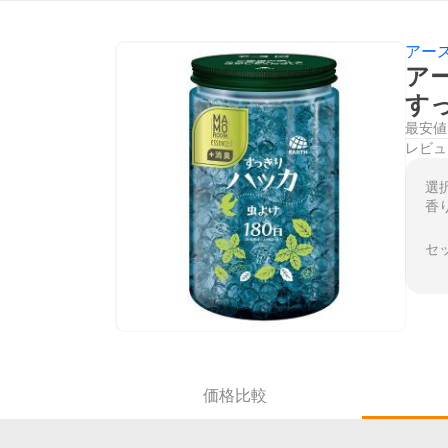
アー
ア
すっ
最安値
レビュ
選
香
セ
価格比較