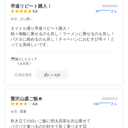
早速リピート購入！
2024/07/03
txt********
さん
5.0
食感
：
少し硬い
タイトル通り早速リピート購入！

熱々御飯に乗せるのも良し！ラーメンに乗せるのも良し！
パスタに絡めるのも良し！チャーハンにおむすび等々！と
っても美味しいです。
購入したストア
うまみ堂
違反報告
いいね
0
贅沢山盛ご飯🍚
2026/01/12
cqu********
さん
4.0
食感
：
普通
炊き立ての白いご飯に明太高菜を沢山乗せて

バクバク食べるのが好きで良く食べます😊
