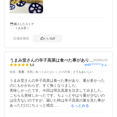
購入したストア
うまみ堂
違反報告
いいね
0
うまみ堂さんの辛子高菜は食べた事があり…
2026/01/19
am0********
さん
5.0
食感
：
普通
実際に食べてみたおいしさの評価
：
とてもおいしい
うまみ堂さんの辛子高菜は食べた事があり、量が多かった
のにもかかわらず、すぐ無くなりました。

美味しかったです。今回は明太高菜を注文してみました。
こちらも美味しかったです。ちょっとやはり量が少ないの
は仕方ないのですが、届いた時は辛子高菜の量を見た事が
あっただけにちょっと残念…

もっとみる
でも、味は好きだったので、満足です。またリピートした
いですね