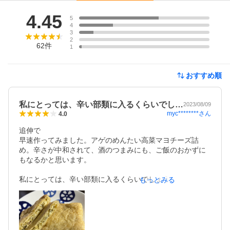
レビュー
4.45
5
4
3
2
62
件
1
おすすめ順
私にとっては、辛い部類に入るくらいでし…
2023/08/09
myc********
さん
4.0
追伸で

早速作ってみました。アゲのめんたい高菜マヨチーズ詰
め。辛さが中和されて、酒のつまみにも、ご飯のおかずに
もなるかと思います。

私にとっては、辛い部類に入るくらいでしょうか。ピリピ
もっとみる
リとした辛さがあります。混ぜご飯とかパスタにバターか
マーガリンと混ぜるほうが食べやすいかなと感じました。
マヨネーズとあえてトーストにのせたり、寿司揚げに詰め
てチーズを加えて焼くのもありか。