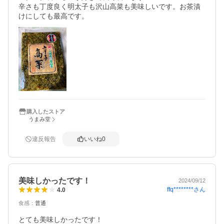
辛さも丁度良く明太子も沢山高菜も美味しいです。お茶漬
けにしても最高です。
購入したストア
うまみ堂
違反報告
いいね
0
美味しかったです！
2024/09/12
ffq********
さん
4.0
食感
：
普通
とても美味しかったです！
