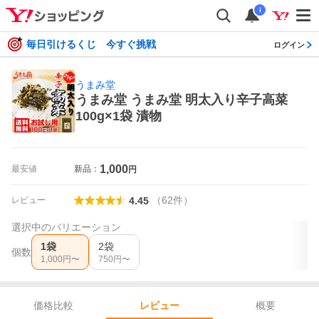
i
毎日引けるくじ 今すぐ挑戦
ログイン
うまみ堂
うまみ堂 うまみ堂 明太入り辛子高菜
100g×1袋 漬物
1,000
最安値
新品：
円
（
62
件
）
レビュー
4.45
選択中のバリエーション
1袋
2袋
個数
1,000
円〜
750
円〜
価格比較
概要
レビュー