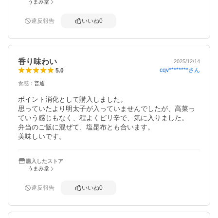
うまみ堂
違反報告
いいね
0
香り味わい
2025/12/14
cqv********
さん
5.0
食感
：
普通
ポイント消化として購入しました。

思っていたより明太子が入っていませんでしたが、高菜っ
ていう感じもなく、程よくピリ辛で、気に入りました。

弁当のご飯に混ぜて、塩昆布とも合います。

美味しいです。
購入したストア
うまみ堂
違反報告
いいね
0