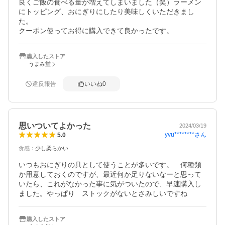
良くご飯の食べる量が増えてしまいました（笑）ラーメン
にトッピング、おにぎりにしたり美味しくいただきまし
た。

クーポン使ってお得に購入できて良かったです。
購入したストア
うまみ堂
違反報告
いいね
0
思いついてよかった
2024/03/19
yvu********
さん
5.0
食感
：
少し柔らかい
いつもおにぎりの具として使うことが多いです。　何種類
か用意しておくのですが、最近何か足りないなーと思って
いたら、これがなかった事に気がついたので、早速購入し
ました。やっぱり　ストックがないとさみしいですね
購入したストア