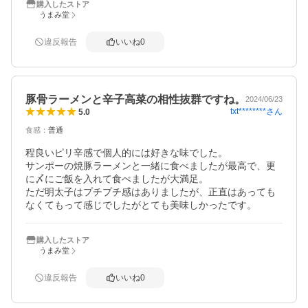
購入したストア
うまみ堂
違反報告
いいね
0
豚骨ラーメンと辛子高菜の相性抜群ですね。
2024/06/23
txt********
さん
5.0
食感
：
普通
程良いピリ辛感で個人的には好きな味でした。

サンポーの焼豚ラーメンと一緒に食べましたが最高で、更
に〆にご飯を入れて食べましたが大満足。

ただ明太子はプチプチ感はありましたが、正直はあっても
なくてもって感じでしたがとても美味しかったです。
購入したストア
うまみ堂
違反報告
いいね
0