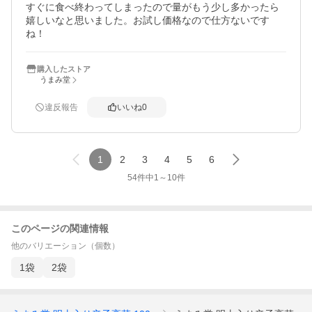
すぐに食べ終わってしまったので量がもう少し多かったら
嬉しいなと思いました。お試し価格なので仕方ないです
ね！
購入したストア
うまみ堂
違反報告
いいね
0
1
2
3
4
5
6
54
件中
1
～
10
件
このページの関連情報
他のバリエーション（個数）
1袋
2袋