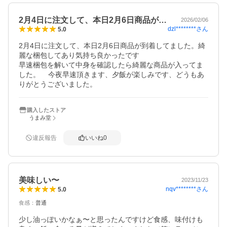
2月4日に注文して、本日2月6日商品が…
2026/02/06
dzl********
さん
5.0
2月4日に注文して、本日2月6日商品が到着してました。綺
麗な梱包してあり気持ち良かったです

早速梱包を解いて中身を確認したら綺麗な商品が入ってま
した。    今夜早速頂きます、夕飯が楽しみです、どうもあ
りがとうございました。
購入したストア
うまみ堂
違反報告
いいね
0
美味しい〜
2023/11/23
nqv********
さん
5.0
食感
：
普通
少し油っぽいかなぁ〜と思ったんですけど食感、味付けも