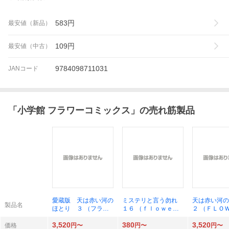
583
円
最安値（新品）
109
円
最安値（中古）
9784098711031
JANコード
「
小学館 フラワーコミックス
」の売れ筋製品
愛蔵版 天は赤い河の
ミステリと言う勿れ
天は赤い河
製品名
ほとり ３ （フラワ
１６ （ｆｌｏｗｅｒ
２ （ＦＬ
ーコミックス〔スペシ
ｓフラワーコミックス
ＣＯＭＩＣＳ
3,520
380
3,520
ャル〕） 篠原千絵
α） 田村由美／著
ＣＩＡＬ） 
価格
円〜
円〜
円〜