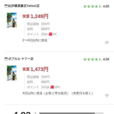
紀伊國屋書店Yahoo!店
4.60
1,249
円
実質
商品価格
594
円
送料
680
円
ポイント
25
pt
5
%
2〜4日以内に発送
ポプカル ヤフー店
4.58
1,473
円
実質
商品価格
594
円
送料
980
円
ポイント
101
pt
19
%
4日以内に発送（お取り寄せ販売）（休業日を除く）
レビュー
5