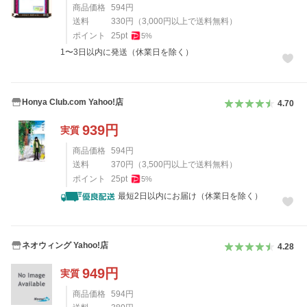
商品価格
594
円
送料
330
円
（
3,000
円以上で送料無料）
ポイント
25
pt
5
%
1〜3日以内に発送（休業日を除く）
Honya Club.com Yahoo!店
4.70
939
円
実質
商品価格
594
円
送料
370
円
（
3,500
円以上で送料無料）
ポイント
25
pt
5
%
最短2日以内にお届け（休業日を除く）
ネオウィング Yahoo!店
4.28
949
円
実質
商品価格
594
円