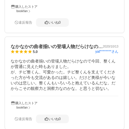
こちらのショップでは、漫画本でも

購入したストア
しっかりポイントがつくのと

bookfan
送料無料なのが助かります☆
違反報告
いいね
0
なかなかの曲者揃いの登場人物だらけなの…
2020/10/13
yat********
さん
5.0
なかなかの曲者揃いの登場人物だらけなので今回、整くん
が普通に見えた時もありました。

が、チビ整くん、可愛かった。チビ整くんを支えてくださ
った方が今も交流があるのは嬉しい。だけど奥様が今いな
いのは悲しい。整くんもいろいろと抱えているんだな。だ
からこその観察力と洞察力なのかな。と思うと切ない。
購入したストア
bookfan
違反報告
いいね
0