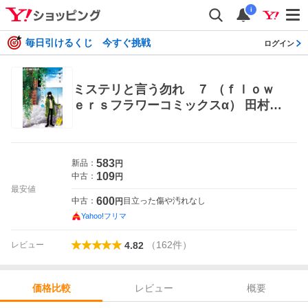
i
毎日引けるくじ 今すぐ挑戦
ログイン
ミステリと言う勿れ ７ （ｆｌｏｗ
ｅｒｓフラワーコミックスα） 田村由
美／著 小学館 フラワーコミックス
583
新品：
円
109
中古：
円
最安値
600
中古：
目立った傷や汚れなし
円
Yahoo!フリマ
（
162
件
）
レビュー
4.82
レビュー
概要
価格比較
価格比較