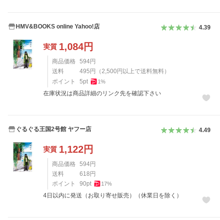
HMV&BOOKS online Yahoo!店
4.39
1,084
円
実質
商品価格
594
円
送料
495
円
（
2,500
円以上で送料無料）
ポイント
5
pt
1
%
在庫状況は商品詳細のリンク先を確認下さい
ぐるぐる王国2号館 ヤフー店
4.49
1,122
円
実質
商品価格
594
円
送料
618
円
ポイント
90
pt
17
%
4日以内に発送（お取り寄せ販売）（休業日を除く）