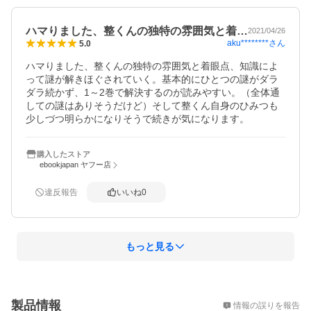
ハマりました、整くんの独特の雰囲気と着…
2021/04/26
aku********
さん
5.0
ハマりました、整くんの独特の雰囲気と着眼点、知識によ
って謎が解きほぐされていく。基本的にひとつの謎がダラ
ダラ続かず、1～2巻で解決するのが読みやすい。（全体通
しての謎はありそうだけど）そして整くん自身のひみつも
少しづつ明らかになりそうで続きが気になります。
購入したストア
ebookjapan ヤフー店
違反報告
いいね
0
もっと見る
概要
製品情報
情報の誤りを報告