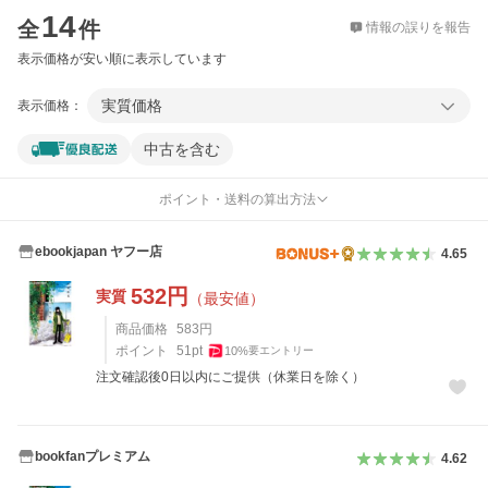
14
全
件
情報の誤りを報告
表示価格が安い順に表示しています
実質価格
表示価格：
中古を含む
ポイント・送料の算出方法
ebookjapan ヤフー店
4.65
532
円
実質
（最安値）
商品価格
583
円
ポイント
51
pt
10
%
要エントリー
注文確認後0日以内にご提供（休業日を除く）
bookfanプレミアム
4.62