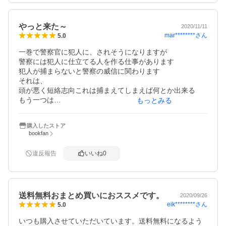
やっと来た～
2020/11/11
mar********
さん
5.0
一巻で警察官に犯人に、されそうになりますが

警察には犯人に仕立てる人を作る仕事があります

犯人が捕まらないと警察の威信に関わります

それは、

頭が悪く短絡志向これは捕まえてしまえば何とか出来る

もう一つは

もっとみる
①頭は良いが反社会的だと思われている

　又は、犯行動機があると思わせる事が出来る

購入したストア
②両親に嫌われている

bookfan
③親戚や近所に嫌われている

1巻では、犯行動機しかないので②と③がないのでおかしい
違反報告
いいね
0
と思っていましたが・・・
送料無料おまとめ買いにおススメです。
2020/09/26
eik********
さん
5.0
いつも購入させていただいています。送料無料になるよう