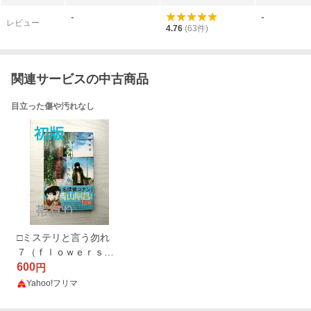
版） 篠原千
-
-
レビュー
4.76
(
63
件)
関連サービスの中古商品
目立った傷や汚れなし
□ミステリと言う勿れ
７（ｆｌｏｗｅｒｓフ
ラワーコミックスα） 田
600
円
村由美／著
Yahoo!フリマ