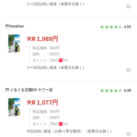
1〜2日以内に発送（休業日を除く）
bookfan
4.55
1,069
円
実質
商品価格
594
円
送料
500
円
ポイント
25
pt
5
%
1〜3日以内に発送（休業日を除く）
ぐるぐる王国DS ヤフー店
4.49
1,077
円
実質
商品価格
594
円
送料
508
円
ポイント
25
pt
5
%
4日以内に発送（お取り寄せ販売）（休業日を除く）