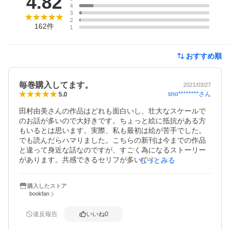
4.82
4
3
2
162
件
1
おすすめ順
毎巻購入してます。
2021/03/27
sno********
さん
5.0
田村由美さんの作品はどれも面白いし、壮大なスケールで
のお話が多いので大好きです。ちょっと絵に抵抗がある方
もいるとは思います。実際、私も最初は絵が苦手でした。
でも読んだらハマりました。こちらの新刊は今までの作品
と違って身近な話なのですが、すごく為になるストーリー
があります。共感できるセリフが多いです。女性だけでな
もっとみる
く男性が読んでも面白いそうです。こちらの作品も伏線が
あり、続きを楽しみにしてます。
購入したストア
bookfan
違反報告
いいね
0