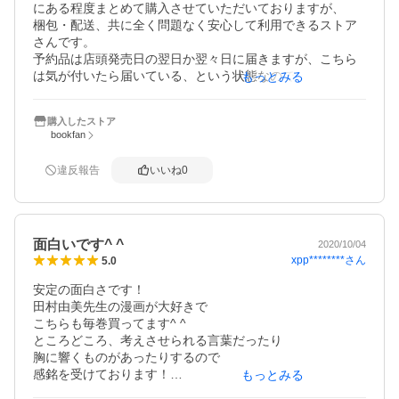
にある程度まとめて購入させていただいておりますが、

梱包・配送、共に全く問題なく安心して利用できるストア
さんです。

予約品は店頭発売日の翌日か翌々日に届きますが、こちら
は気が付いたら届いている、という状態なので

もっとみる
あまり気にしていません。今後もぜひ利用させていただき
ます。ありがとうございました。
購入したストア
bookfan
違反報告
いいね
0
面白いです^ ^
2020/10/04
xpp********
さん
5.0
安定の面白さです！

田村由美先生の漫画が大好きで

こちらも毎巻買ってます^ ^

ところどころ、考えさせられる言葉だったり

胸に響くものがあったりするので

感銘を受けております！

もっとみる
絵もキレイで本当に何度読み返しても飽きません。
