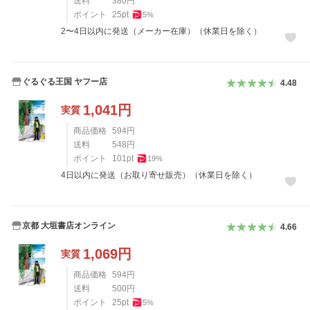
送料
380
円
ポイント
25
pt
5
%
2〜4日以内に発送（メーカー在庫）（休業日を除く）
ぐるぐる王国 ヤフー店
4.48
1,041
円
実質
商品価格
594
円
送料
548
円
ポイント
101
pt
19
%
4日以内に発送（お取り寄せ販売）（休業日を除く）
京都 大垣書店オンライン
4.66
1,069
円
実質
商品価格
594
円
送料
500
円
ポイント
25
pt
5
%