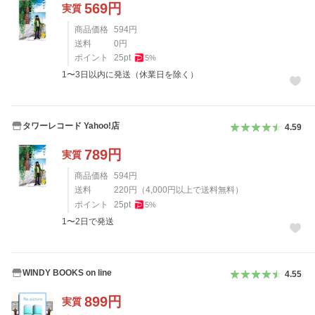
569
円
実質
商品価格
594
円
送料
0
円
ポイント
25
pt
5
%
1〜3日以内に発送（休業日を除く）
タワーレコード Yahoo!店
4.59
789
円
実質
商品価格
594
円
送料
220
円
（
4,000
円以上で送料無料）
ポイント
25
pt
5
%
1〜2日で発送
WINDY BOOKS on line
4.55
899
円
実質