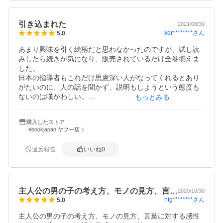
引き込まれた
2021/08/30
xdr********
さん
5.0
あまり興味を引く絵柄だと思わなかったのですが、試し読
みしたら続きが気になり、販売されているだけ全巻揃えま
した。

日本の指導者もこれだけ思慮深い人がなってくれるとあり
がたいのに、人の話を聞かず、説明もしようという態度も
ないのは嘆かわしい。

もっとみる
本作品は、伏線も回収し、説明もきちんとしてくれます。
購入したストア
ebookjapan ヤフー店
違反報告
いいね
0
主人公の男の子の考え方、モノの見方、言…
2020/10/30
hig********
さん
5.0
主人公の男の子の考え方、モノの見方、言葉に対する感性