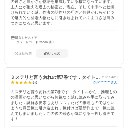
の鋭さと豊かさが物語を形成している核になっています。

主人公が抱える過去の秘密と、現在、そして未来へと仕掛
けられていく謎。作者の話作りの巧さと何処かしらイビツ
で魅力的な登場人物たちに引き込まれていく面白さは病み
つきになると思います。
購入したストア
タワーレコード Yahoo!店
違反報告
いいね
0
ミステリと言う勿れの第7巻です．タイト…
2021/04/20
puk********
さん
5.0
ミステリと言う勿れの第7巻です．タイトルから，推理もの
の漫画かなと思いながら何気なく試し読みを手に取ってみ
ました．謎解き要素もありつつ，ただの推理ものではない
ような雰囲気に引き込まれ，気付けば最新刊まで一気に読
んでしまいました．この後の続きが気になる一押し漫画で
す！