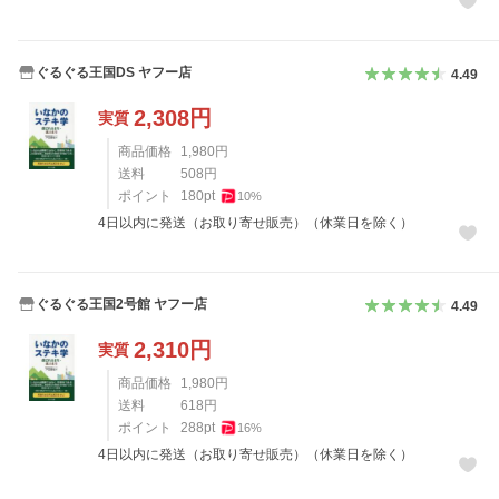
ぐるぐる王国DS ヤフー店
4.49
2,308
円
実質
商品価格
1,980
円
送料
508
円
ポイント
180
pt
10
%
4日以内に発送（お取り寄せ販売）（休業日を除く）
ぐるぐる王国2号館 ヤフー店
4.49
2,310
円
実質
商品価格
1,980
円
送料
618
円
ポイント
288
pt
16
%
4日以内に発送（お取り寄せ販売）（休業日を除く）