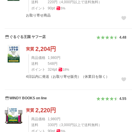
送料
220
円
（
4,000
円以上で送料無料）
ポイント
90
pt
5
%
お取り寄せ商品
ぐるぐる王国 ヤフー店
4.48
2,204
円
実質
商品価格
1,980
円
送料
548
円
ポイント
324
pt
18
%
4日以内に発送（お取り寄せ販売）（休業日を除く）
WINDY BOOKS on line
4.55
2,220
円
実質
商品価格
1,980
円
送料
330
円
（
3,000
円以上で送料無料）
ポイント
90
pt
5
%