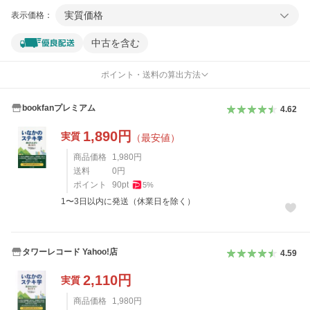
実質価格
表示価格：
中古を含む
ポイント・送料の算出方法
bookfanプレミアム
4.62
1,890
円
実質
（最安値）
商品価格
1,980
円
送料
0
円
ポイント
90
pt
5
%
1〜3日以内に発送（休業日を除く）
タワーレコード Yahoo!店
4.59
2,110
円
実質
商品価格
1,980
円