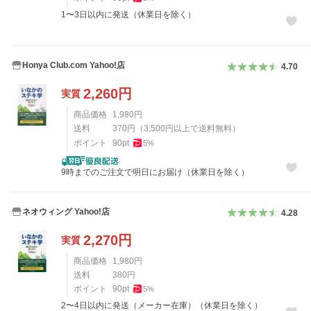
1〜3日以内に発送（休業日を除く）
Honya Club.com Yahoo!店
4.70
2,260
円
実質
商品価格
1,980
円
送料
370
円
（
3,500
円以上で送料無料）
ポイント
90
pt
5
%
9時までのご注文で明日にお届け（休業日を除く）
ネオウィング Yahoo!店
4.28
2,270
円
実質
商品価格
1,980
円
送料
380
円
ポイント
90
pt
5
%
2〜4日以内に発送（メーカー在庫）（休業日を除く）