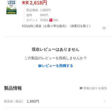
2,618
円
実質
商品価格
1,980
円
送料
980
円
ポイント
342
pt
19
%
4日以内に発送（お取り寄せ販売）（休業日を除く）
レビュー
現在レビューはありません
この製品のレビューを投稿しませんか？
レビューを投稿する
概要
製品情報
情報の誤りを報告
1,980
円
最安値（新品）