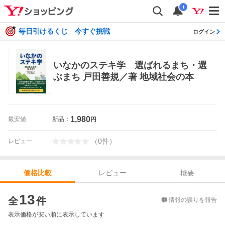
i
毎日引けるくじ 今すぐ挑戦
ログイン
いなかのステキ学 選ばれるまち・選
ぶまち 戸田善規／著 地域社会の本
1,980
最安値
新品：
円
（
0
件
）
レビュー
レビュー
概要
価格比較
価格比較
13
全
件
情報の誤りを報告
表示価格が安い順に表示しています