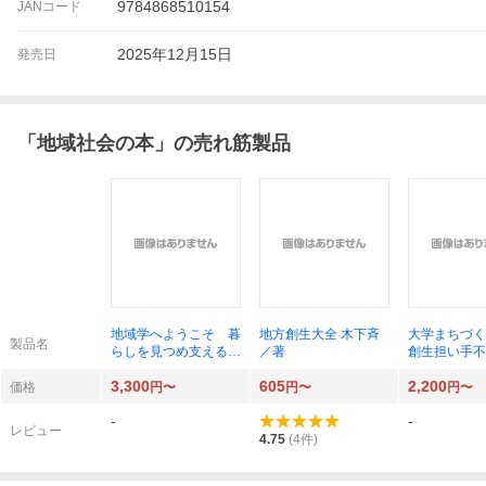
9784868510154
JANコード
2025年12月15日
発売日
「
地域社会の本
」の売れ筋製品
地域学へようこそ 暮
地方創生大全 木下斉
大学まちづく
製品名
らしを見つめ支える学
／著
創生担い手不
び 村田周祐／〔ほ
（ＳＹＮＣＨ
3,300
605
2,200
か〕編著
ＵＳ ＢＯＯ
価格
円〜
円〜
円〜
矢作尚久／著
-
-
ン・メツラー
レビュー
中克徳／著
4.75
(
4
件)