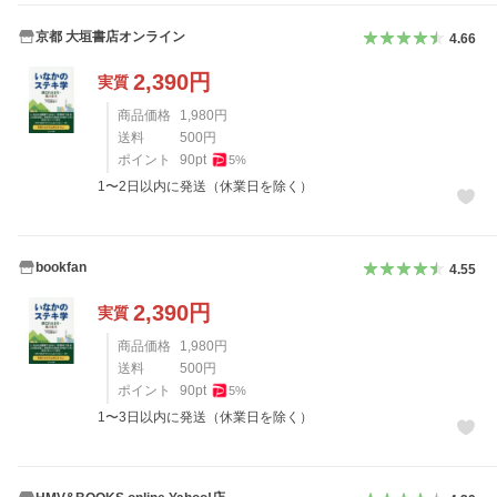
京都 大垣書店オンライン
4.66
2,390
円
実質
商品価格
1,980
円
送料
500
円
ポイント
90
pt
5
%
1〜2日以内に発送（休業日を除く）
bookfan
4.55
2,390
円
実質
商品価格
1,980
円
送料
500
円
ポイント
90
pt
5
%
1〜3日以内に発送（休業日を除く）