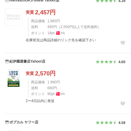
HMV&BOOKS online Yahoo!店
4.39
2,457
円
実質
商品価格
1,980
円
送料
495
円
（
2,500
円以上で送料無料）
ポイント
18
pt
1
%
在庫状況は商品詳細のリンク先を確認下さい
紀伊國屋書店Yahoo!店
4.60
2,570
円
実質
商品価格
1,980
円
送料
680
円
ポイント
90
pt
5
%
2〜4日以内に発送
ポプカル ヤフー店
4.58