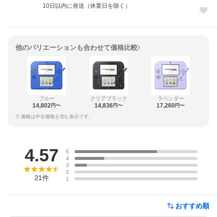
10日以内に発送（休業日を除く）
他のバリエーションも合わせて価格比較
ブルー
クリアブラック
ラベンダー
14,802
14,836
17,260
円〜
円〜
円〜
※ 価格は中古価格を含む表示です。
レビュー
4.57
5
4
3
2
21
件
1
おすすめ順