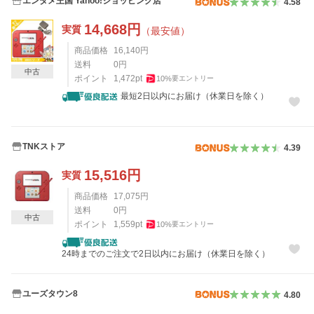
エンタメ王国 Yahoo!ショッピング店
4.58
14,668
円
実質
（最安値）
商品価格
16,140
円
送料
0
円
中古
ポイント
1,472
pt
10
%
要エントリー
最短2日以内にお届け（休業日を除く）
TNKストア
4.39
15,516
円
実質
商品価格
17,075
円
送料
0
円
中古
ポイント
1,559
pt
10
%
要エントリー
24時までのご注文で2日以内にお届け（休業日を除く）
ユーズタウン8
4.80