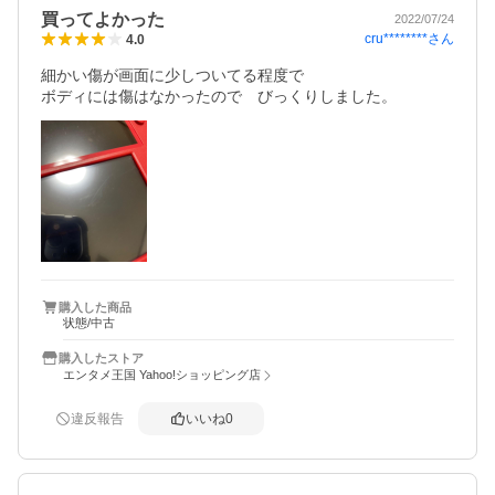
買ってよかった
2022/07/24
cru********
さん
4.0
細かい傷が画面に少しついてる程度で

購入した商品
状態/中古
購入したストア
エンタメ王国 Yahoo!ショッピング店
違反報告
いいね
0