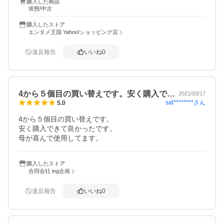
購入した商品
状態/中古
購入したストア
エンタメ王国 Yahoo!ショッピング店
違反報告
いいね
0
4から５個目の買い替えです。安く購入で…
2021/03/17
sal********
さん
5.0
4から５個目の買い替えです。

安く購入できて良かったです。

母が喜んで使用してます。
購入したストア
合同会社 ing企画
違反報告
いいね
0