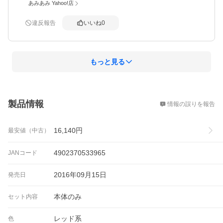
あみあみ Yahoo!店
違反報告
いいね
0
もっと見る
概要
製品情報
情報の誤りを報告
16,140
円
最安値（中古）
4902370533965
JANコード
2016年09月15日
発売日
本体のみ
セット内容
レッド系
色