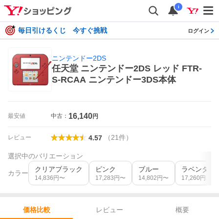
i
毎日引けるくじ 今すぐ挑戦
ログイン
ニンテンドー2DS
任天堂 ニンテンドー2DS レッド FTR-
S-RCAA ニンテンドー3DS本体
16,140
最安値
中古：
円
（
21
件
）
レビュー
4.57
選択中のバリエーション
クリアブラック
ピンク
ブルー
ラベンダー
カラー
14,836
円〜
17,283
円〜
14,802
円〜
17,260
円〜
レビュー
概要
価格比較