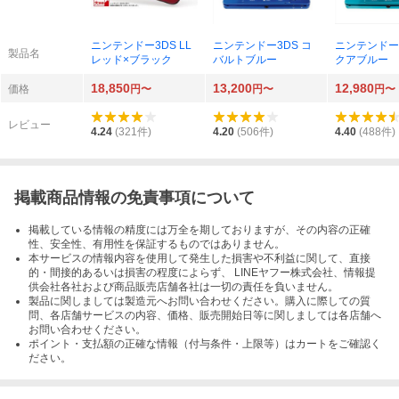
ニンテンドー3DS LL
ニンテンドー3DS コ
ニンテンドー3
製品名
レッド×ブラック
バルトブルー
クアブルー
18,850
13,200
12,980
価格
円〜
円〜
円〜
レビュー
4.24
(
321
件)
4.20
(
506
件)
4.40
(
488
件)
掲載商品情報の免責事項について
掲載している情報の精度には万全を期しておりますが、その内容の正確
性、安全性、有用性を保証するものではありません。
本サービスの情報内容を使用して発生した損害や不利益に関して、直接
的・間接的あるいは損害の程度によらず、 LINEヤフー株式会社、情報提
供会社各社および商品販売店舗各社は一切の責任を負いません。
製品に関しましては製造元へお問い合わせください。購入に際しての質
問、各店舗サービスの内容、価格、販売開始日等に関しましては各店舗へ
お問い合わせください。
ポイント・支払額の正確な情報（付与条件・上限等）はカートをご確認く
ださい。