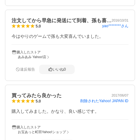
注文してから早急に発送にて到着、孫も喜…
2016/10/31
yao********
さん
5.0
今はやりのゲームで孫も大変喜んでいました。
購入したストア
あみあみ Yahoo!店
違反報告
いいね
0
買ってみたら良かった
2017/06/07
削除されたYahoo! JAPAN ID
5.0
購入してみました。かなり、良い感じです。
購入したストア
お宝あっと町田Yahoo!ショップ