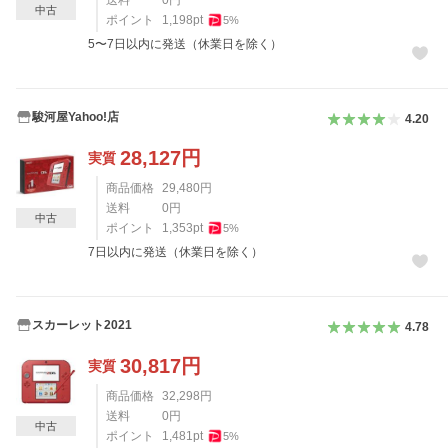
送料
0
円
中古
ポイント
1,198
pt
5
%
5〜7日以内に発送（休業日を除く）
駿河屋Yahoo!店
4.20
28,127
円
実質
商品価格
29,480
円
送料
0
円
中古
ポイント
1,353
pt
5
%
7日以内に発送（休業日を除く）
スカーレット2021
4.78
30,817
円
実質
商品価格
32,298
円
送料
0
円
中古
ポイント
1,481
pt
5
%