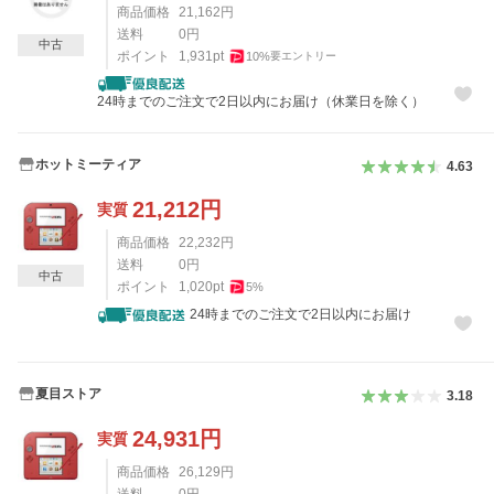
商品価格
21,162
円
送料
0
円
中古
ポイント
1,931
pt
10
%
要エントリー
24時までのご注文で2日以内にお届け（休業日を除く）
ホットミーティア
4.63
21,212
円
実質
商品価格
22,232
円
送料
0
円
中古
ポイント
1,020
pt
5
%
24時までのご注文で2日以内にお届け
夏目ストア
3.18
24,931
円
実質
商品価格
26,129
円