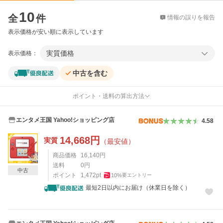
価格比較
10
全
件
情報の誤りを報告
表示価格が安い順に表示しています
実質価格
表示価格：
中古を含む
ポイント・送料の算出方法
エンタメ王国 Yahoo!ショッピング店
4.58
14,668
円
実質
（最安値）
商品価格
16,140
円
送料
0
円
中古
ポイント
1,472
pt
10
%
要エントリー
最短2日以内にお届け（休業日を除く）