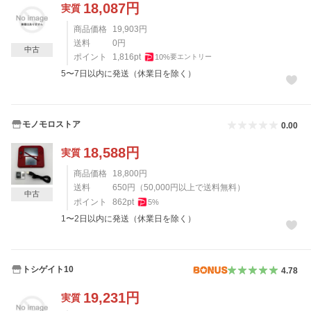
18,087
円
実質
商品価格
19,903
円
送料
0
円
中古
ポイント
1,816
pt
10
%
要エントリー
5〜7日以内に発送（休業日を除く）
モノモロストア
0.00
18,588
円
実質
商品価格
18,800
円
送料
650
円
（
50,000
円以上で送料無料）
中古
ポイント
862
pt
5
%
1〜2日以内に発送（休業日を除く）
トシゲイト10
4.78
19,231
円
実質